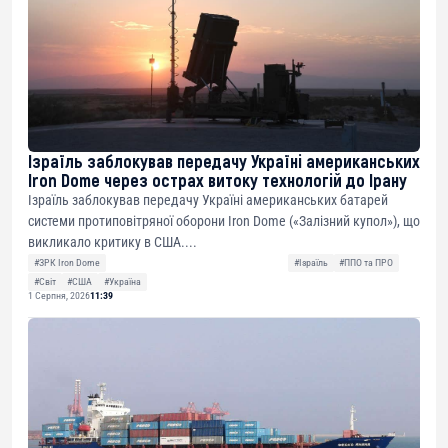
Ізраїль заблокував передачу Україні американських
Iron Dome через острах витоку технологій до Ірану
Ізраїль заблокував передачу Україні американських батарей
системи протиповітряної оборони Iron Dome («Залізний купол»), що
викликало критику в США....
#ЗРК Iron Dome
#Ізраїль
#ППО та ПРО
#Світ
#США
#Україна
1 Серпня, 2026
11:39