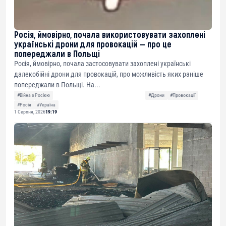
Росія, ймовірно, почала використовувати захоплені
українські дрони для провокацій — про це
попереджали в Польщі
Росія, ймовірно, почала застосовувати захоплені українські
далекобійні дрони для провокацій, про можливість яких раніше
попереджали в Польщі. На...
#Війна з Росією
#Дрони
#Провокації
#Росія
#Україна
1 Серпня, 2026
19:19