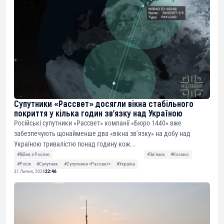
Супутники «Рассвет» досягли вікна стабільного
покриття у кілька годин зв’язку над Україною
Російські супутники «Рассвет» компанії «Бюро 1440» вже
забезпечують щонайменше два «вікна зв’язку» на добу над
Україною тривалістю понад годину кож...
#Війна з Росією
#Звʼязок
#Космос
#Росія
#Супутник
#Супутники «Рассвет»
#Україна
31 Липня, 2026
22:46