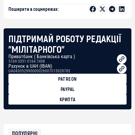
Поширити в соцмережах:
ПІДТРИМАЙ РОБОТУ РЕДАКЦІЇ
"МІЛІТАРНОГО"
Приватбанк ( Банківська карта )
5169 3351 0164 7408
Рахунок в UAH (IBAN)
UA043052990000026007015028783
PATREON
PAYPAL
КРИПТА
BTC
bc1qg0z99m95fte7kj8faa7h2kvnq92wvc53exe8gm
USDT
0x8676644fA7B6d328310283cAC1065Ae01d97CEe7
ETH
0xfD02863D3289416fcF50975c9DFda13623f97758
ПОПУЛЯРНІ