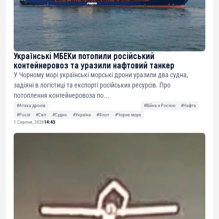
Українські МБЕКи потопили російський
контейнеровоз та уразили нафтовий танкер
У Чорному морі українські морські дрони уразили два судна,
задіяні в логістиці та експорті російських ресурсів. Про
потоплення контейнеровоза по...
#Атака дронів
#Війна з Росією
#Нафта
#Росія
#Світ
#Судно
#Україна
#Флот
#Чорне море
1 Серпня, 2026
14:43