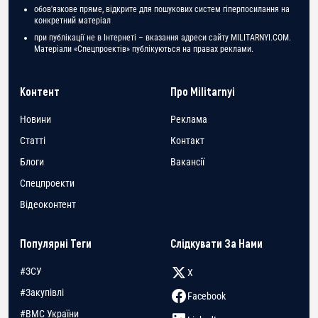
обов'язкове пряме, відкрите для пошукових систем гіперпосилання на
конкретний матеріал
при публікації не в Інтернеті – вказання адреси сайту MILITARNYI.COM.
Матеріали «Спецпроектів» публікуються на правах реклами.
Контент
Про Militarnyi
Новини
Реклама
Статті
Контакт
Блоги
Вакансії
Спецпроекти
Відеоконтент
Популярні Теги
Слідкувати За Нами
#ЗСУ
X
#Закупівлі
Facebook
#ВМС України