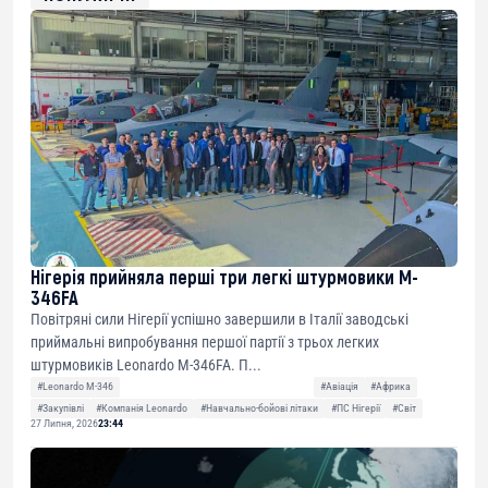
Нігерія прийняла перші три легкі штурмовики M-
346FA
Повітряні сили Нігерії успішно завершили в Італії заводські
приймальні випробування першої партії з трьох легких
штурмовиків Leonardo M-346FA. П...
#Leonardo M-346
#Авіація
#Африка
#Закупівлі
#Компанія Leonardo
#Навчально-бойові літаки
#ПС Нігерії
#Світ
27 Липня, 2026
23:44