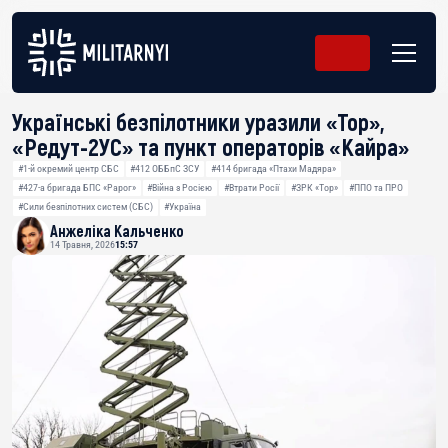
Українські безпілотники уразили «Тор»,
«Редут-2УС» та пункт операторів «Кайра»
#1-й окремий центр СБС
#412 ОББпС ЗСУ
#414 бригада «Птахи Мадяра»
#427-а бригада БПС «Рарог»
#Війна з Росією
#Втрати Росії
#ЗРК «Тор»
#ППО та ПРО
#Сили безпілотних систем (СБС)
#Україна
Анжеліка Кальченко
14 Травня, 2026
15:57