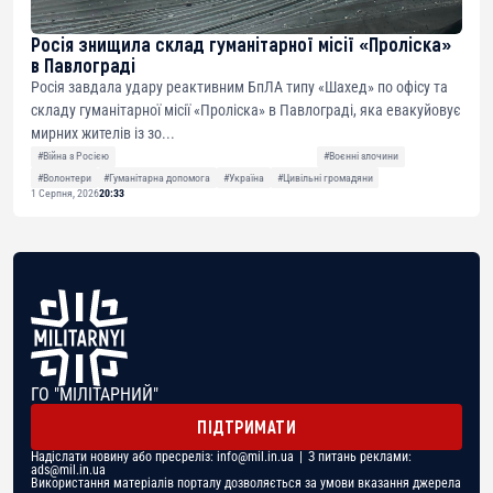
Росія знищила склад гуманітарної місії «Проліска»
в Павлограді
Росія завдала удару реактивним БпЛА типу «Шахед» по офісу та
складу гуманітарної місії «Проліска» в Павлограді, яка евакуйовує
мирних жителів із зо...
#Війна з Росією
#Воєнні злочини
#Волонтери
#Гуманітарна допомога
#Україна
#Цивільні громадяни
1 Серпня, 2026
20:33
ГО "МІЛІТАРНИЙ"
ПІДТРИМАТИ
Надіслати новину або пресреліз:
info@mil.in.ua
| З питань реклами:
ads@mil.in.ua
Використання матеріалів порталу дозволяється за умови вказання джерела