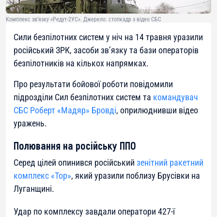
Комплекс зв’язку «Редут-2УС». Джерело: стопкадр з відео СБС
Сили безпілотних систем у ніч на 14 травня уразили
російський ЗРК, засоби зв’язку та бази операторів
безпілотників на кількох напрямках.
Про результати бойової роботи повідомили
підрозділи Сил безпілотних систем та
командувач
СБС Роберт «Мадяр» Бровді
, оприлюднивши відео
уражень.
Полювання на російську ППО
Серед цілей опинився російський
зенітний ракетний
комплекс «Тор»
, який уразили поблизу Брусівки на
Луганщині.
Удар по комплексу завдали оператори 427-ї