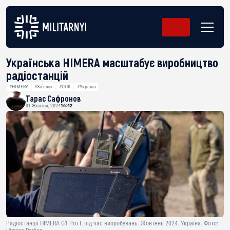
Українська HIMERA масштабує виробництво
радіостанцій
#HIMERA
#Звʼязок
#ОПК
#Україна
Тарас Сафронов
31 Жовтня, 2024
16:42
Радіостанції HIMERA G1 Pro L під час випробувань. Жовтень 2024. Україна. Фото: