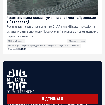
Росія знищила склад гуманітарної місії «Проліска»
в Павлограді
Росія завдала удару реактивним БпЛА типу «Шахед» по офісу та
складу гуманітарної місії «Проліска» в Павлограді, яка евакуйовує
мирних жителів із зо...
#Війна з Росією
#Воєнні злочини
#Волонтери
#Гуманітарна допомога
#Україна
#Цивільні громадяни
1 Серпня, 2026
20:33
ГО "МІЛІТАРНИЙ"
ПІДТРИМАТИ