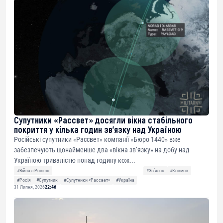
Супутники «Рассвет» досягли вікна стабільного
покриття у кілька годин зв’язку над Україною
Російські супутники «Рассвет» компанії «Бюро 1440» вже
забезпечують щонайменше два «вікна зв’язку» на добу над
Україною тривалістю понад годину кож...
#Війна з Росією
#Звʼязок
#Космос
#Росія
#Супутник
#Супутники «Рассвет»
#Україна
31 Липня, 2026
22:46