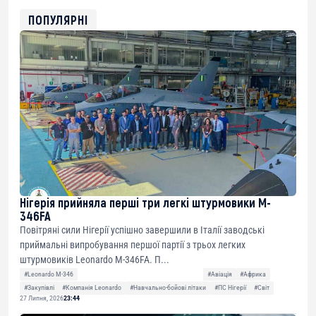
ETH
0xfD02863D3289416fcF50975c9DFda13623f97758
ПОПУЛЯРНІ
Нігерія прийняла перші три легкі штурмовики M-
346FA
Повітряні сили Нігерії успішно завершили в Італії заводські
приймальні випробування першої партії з трьох легких
штурмовиків Leonardo M-346FA. П...
#Leonardo M-346
#Авіація
#Африка
#Закупівлі
#Компанія Leonardo
#Навчально-бойові літаки
#ПС Нігерії
#Світ
27 Липня, 2026
23:44