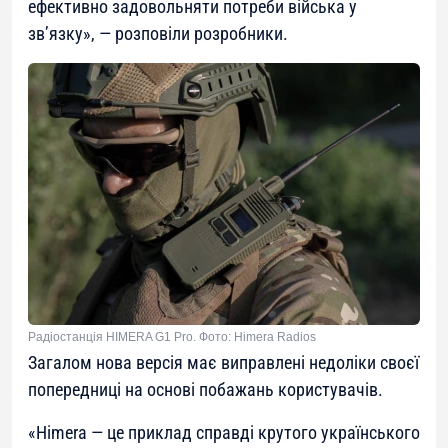
ефективно задовольняти потреби війська у
зв’язку
», — розповіли розробники.
Радіостанція HIMERA G1 Prо. Фото: Himera Radios
Загалом нова версія має виправлені недоліки своєї
попередниці на основі побажань користувачів.
«
Himera — це приклад справді крутого українського