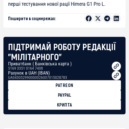
перші тестування нової рації Himera G1 Pro L.
Поширити в соцмережах:
ПІДТРИМАЙ РОБОТУ РЕДАКЦІЇ
"МІЛІТАРНОГО"
Приватбанк ( Банківська карта )
5169 3351 0164 7408
Рахунок в UAH (IBAN)
UA043052990000026007015028783
PATREON
PAYPAL
КРИПТА
BTC
bc1qg0z99m95fte7kj8faa7h2kvnq92wvc53exe8gm
USDT
0x8676644fA7B6d328310283cAC1065Ae01d97CEe7