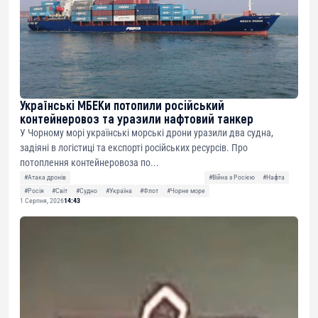
Українські МБЕКи потопили російський
контейнеровоз та уразили нафтовий танкер
У Чорному морі українські морські дрони уразили два судна,
задіяні в логістиці та експорті російських ресурсів. Про
потоплення контейнеровоза по...
#Атака дронів
#Війна з Росією
#Нафта
#Росія
#Світ
#Судно
#Україна
#Флот
#Чорне море
1 Серпня, 2026
14:43