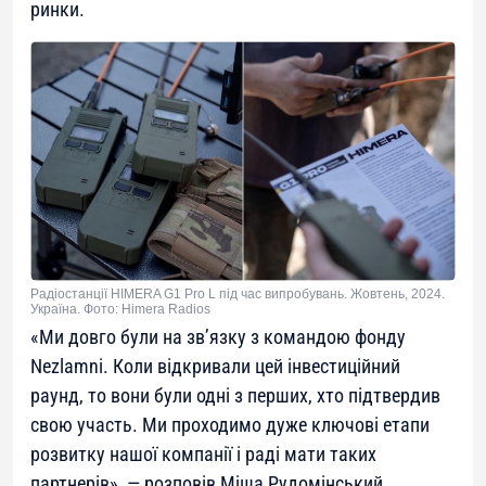
ринки.
Радіостанції HIMERA G1 Pro L під час випробувань. Жовтень, 2024.
Україна. Фото: Himera Radios
«
Ми довго були на зв’язку з командою фонду
Nezlamni. Коли відкривали цей інвестиційний
раунд, то вони були одні з перших, хто підтвердив
свою участь. Ми проходимо дуже ключові етапи
розвитку нашої компанії і раді мати таких
партнерів»
, — розповів Міша Рудомінський,