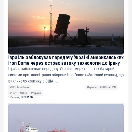
Ізраїль заблокував передачу Україні американських
Iron Dome через острах витоку технологій до Ірану
Ізраїль заблокував передачу Україні американських батарей
системи протиповітряної оборони Iron Dome («Залізний купол»), що
викликало критику в США....
#ЗРК Iron Dome
#Ізраїль
#ППО та ПРО
#Світ
#США
#Україна
1 Серпня, 2026
11:39