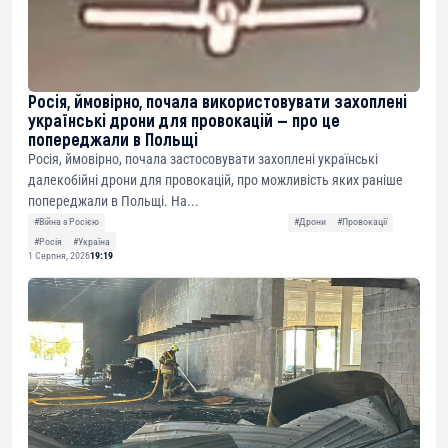
Росія, ймовірно, почала використовувати захоплені
українські дрони для провокацій — про це
попереджали в Польщі
Росія, ймовірно, почала застосовувати захоплені українські
далекобійні дрони для провокацій, про можливість яких раніше
попереджали в Польщі. На...
#Війна з Росією
#Дрони
#Провокації
#Росія
#Україна
1 Серпня, 2026
19:19