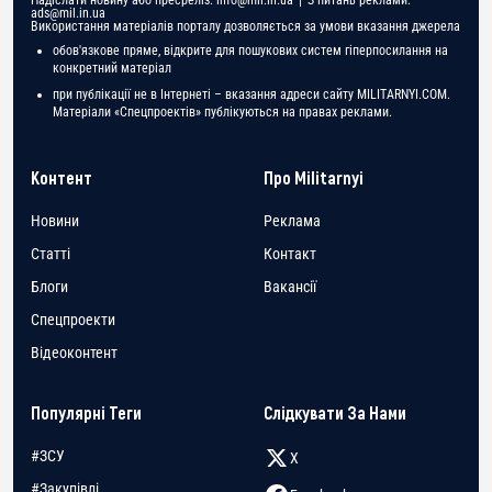
Надіслати новину або пресреліз:
info@mil.in.ua
| З питань реклами:
ads@mil.in.ua
Використання матеріалів порталу дозволяється за умови вказання джерела
обов'язкове пряме, відкрите для пошукових систем гіперпосилання на
конкретний матеріал
при публікації не в Інтернеті – вказання адреси сайту MILITARNYI.COM.
Матеріали «Спецпроектів» публікуються на правах реклами.
Контент
Про Militarnyi
Новини
Реклама
Статті
Контакт
Блоги
Вакансії
Спецпроекти
Відеоконтент
Популярні Теги
Слідкувати За Нами
#ЗСУ
X
#Закупівлі