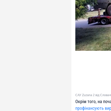
САУ Zuzana 2 від Словачч
Окрім того, на по
профінансують вир