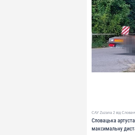
САУ Zuzana 2 від Словач
Словацька артуста
максимальну диста