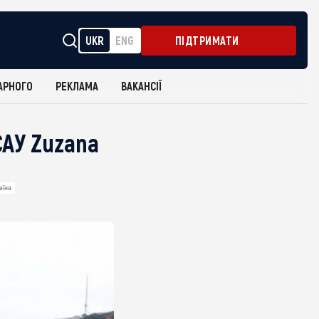
UKR
ENG
ПІДТРИМАТИ
АРНОГО
РЕКЛАМА
ВАКАНСІЇ
САУ Zuzana
аїна