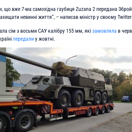
и, що вже 7-ма самохідна гаубиця Zuzana 2 передана Збро
захищати невинні життя”, –
написав міністр у своєму Twitter
ала сім з восьми САУ калібру 155 мм, які
замовляла
в черв
країні
передали
у жовтні.