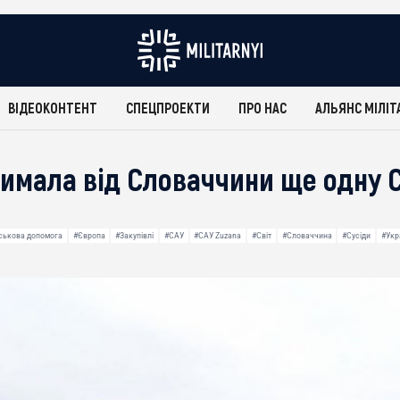
ВІДЕОКОНТЕНТ
СПЕЦПРОЕКТИ
ПРО НАС
АЛЬЯНС МІЛІТ
римала від Словаччини ще одну 
ськова допомога
#Європа
#Закупівлі
#САУ
#САУ Zuzana
#Світ
#Словаччина
#Сусіди
#Укр