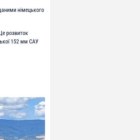
 даними німецького
 Це розвиток
цької 152 мм САУ