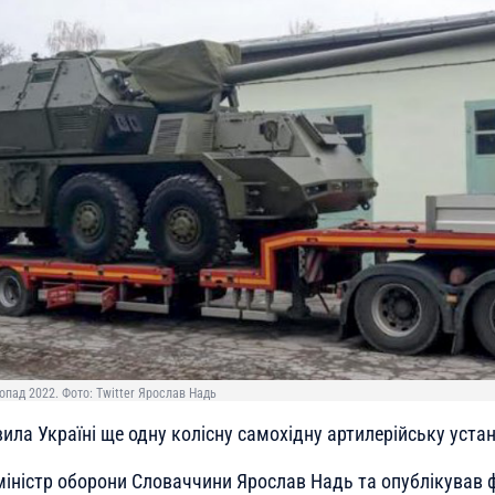
опад 2022. Фото: Twitter Ярослав Надь
ла Україні ще одну колісну самохідну артилерійську устан
іністр оборони Словаччини Ярослав Надь та опублікував ф