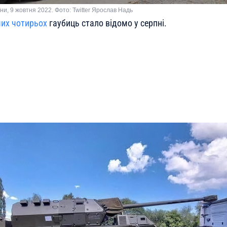
ни, 9 жовтня 2022. Фото: Twitter Ярослав Надь
их чотирьох
гаубиць стало відомо у серпні.