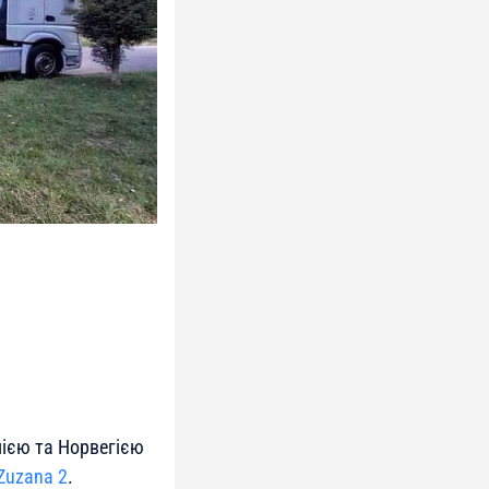
нією та Норвегією
Zuzana 2
.