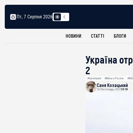
Пт, 7 Серпня 2026
НОВИНИ
СТАТТІ
БЛОГИ
Україна от
2
#Артилерія
#Війна з Росією
#Вій
Саня Козацький
18 Листопада, 2022
13:18