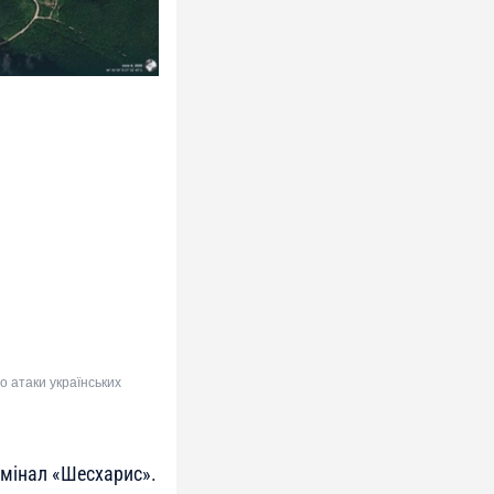
о атаки українських
рмінал «Шесхарис».