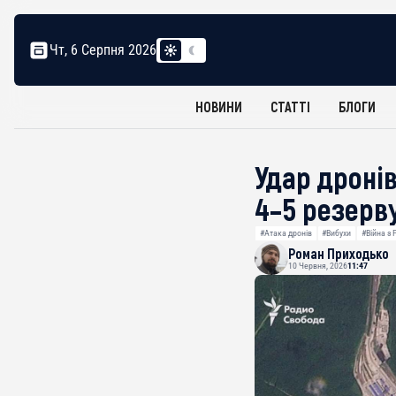
Чт, 6 Серпня 2026
НОВИНИ
СТАТТІ
БЛОГИ
Удар дроні
4–5 резерв
#Атака дронів
#Вибухи
#Війна з 
Роман Приходько
10 Червня, 2026
11:47