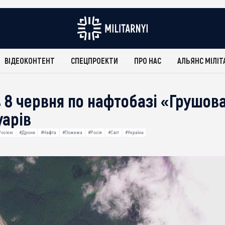
ВІДЕОКОНТЕНТ
СПЕЦПРОЕКТИ
ПРО НАС
АЛЬЯНС МІЛІТ
в 8 червня по нафтобазі «Грушо
уарів
Росією
#Дрони
#Нафта
#Пожежа
#Росія
#Світ
#Україна