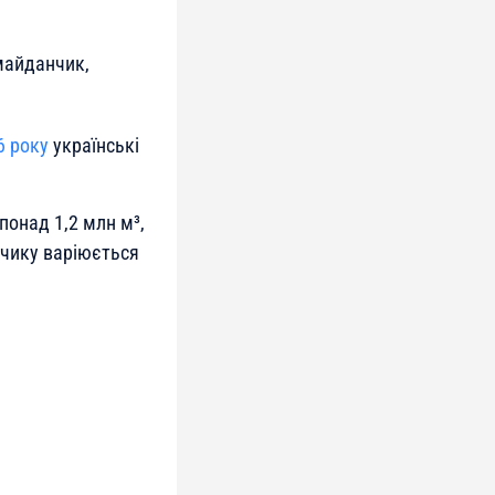
майданчик,
6 року
українські
понад 1,2 млн м³,
нчику варіюється