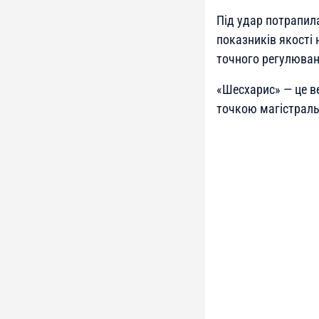
Під удар потрапил
показників якості 
точного регулюва
«Шесхарис» — це в
точкою магістраль