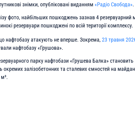
упутникові знімки, опубліковані виданням
«Радіо Свобода»
.
лізу фото, найбільших пошкоджень зазнав 4 резервуарний 
инокі резервуари пошкоджені по всій території комплексу.
що нафтобазу атакують не вперше. Зокрема,
23 травня 202
ували нафтобазу «Грушова».
езервуарного парку нафтобази «Грушева Балка» становить 
ть окремих залізобетонних та сталевих ємностей на майда
 м³.