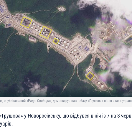
s, опублікований «Радіо Свобода», демонструє нафтобазу «Грушова» після атаки українсь
«Грушова» у Новоросійську, що відбувся в ніч із 7 на 8 черв
уарів.