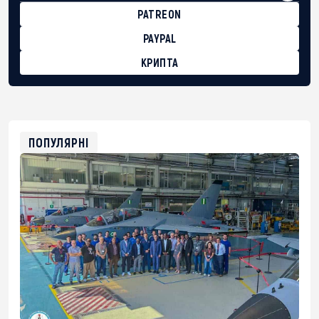
PATREON
PAYPAL
КРИПТА
BTC
bc1qg0z99m95fte7kj8faa7h2kvnq92wvc53exe8gm
USDT
0x8676644fA7B6d328310283cAC1065Ae01d97CEe7
ETH
0xfD02863D3289416fcF50975c9DFda13623f97758
ПОПУЛЯРНІ