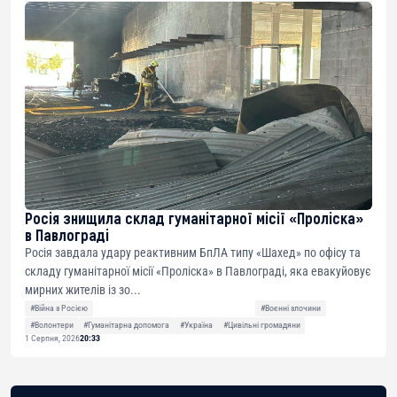
Росія знищила склад гуманітарної місії «Проліска»
в Павлограді
Росія завдала удару реактивним БпЛА типу «Шахед» по офісу та
складу гуманітарної місії «Проліска» в Павлограді, яка евакуйовує
мирних жителів із зо...
#Війна з Росією
#Воєнні злочини
#Волонтери
#Гуманітарна допомога
#Україна
#Цивільні громадяни
1 Серпня, 2026
20:33