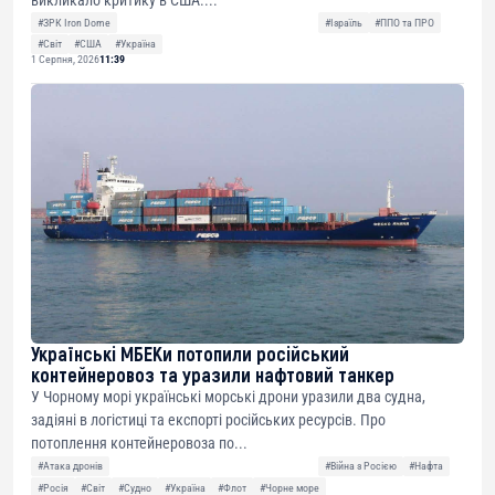
#ЗРК Iron Dome
#Ізраїль
#ППО та ПРО
#Світ
#США
#Україна
1 Серпня, 2026
11:39
Українські МБЕКи потопили російський
контейнеровоз та уразили нафтовий танкер
У Чорному морі українські морські дрони уразили два судна,
задіяні в логістиці та експорті російських ресурсів. Про
потоплення контейнеровоза по...
#Атака дронів
#Війна з Росією
#Нафта
#Росія
#Світ
#Судно
#Україна
#Флот
#Чорне море