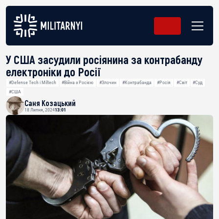
У США засудили росіянина за контрабанду
електроніки до Росії
#Defense Tech і Miltech
#Війна з Росією
#Злочин
#Контрабанда
#Росія
#Світ
#Суд
#США
Саня Козацький
18 Липня, 2024
13:01