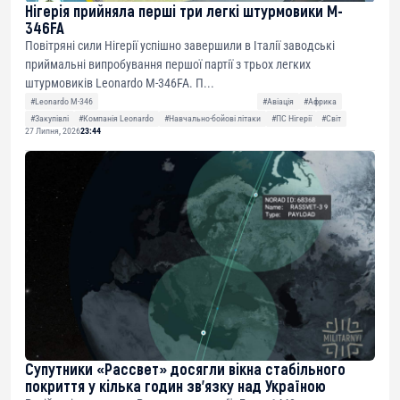
Нігерія прийняла перші три легкі штурмовики M-
346FA
Повітряні сили Нігерії успішно завершили в Італії заводські
приймальні випробування першої партії з трьох легких
штурмовиків Leonardo M-346FA. П...
#Leonardo M-346
#Авіація
#Африка
#Закупівлі
#Компанія Leonardo
#Навчально-бойові літаки
#ПС Нігерії
#Світ
27 Липня, 2026
23:44
Супутники «Рассвет» досягли вікна стабільного
покриття у кілька годин зв’язку над Україною