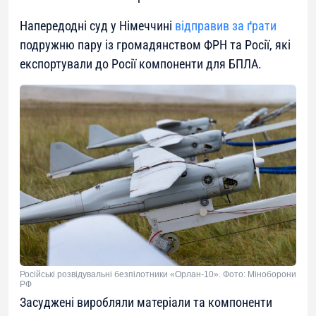
Напередодні суд у Німеччині
відправив за ґрати
подружню пару із громадянством ФРН та Росії, які
експортували до Росії компоненти для БПЛА.
Російські розвідувальні безпілотники «Орлан-10». Фото: Міноборони
РФ
Засуджені виробляли матеріали та компоненти