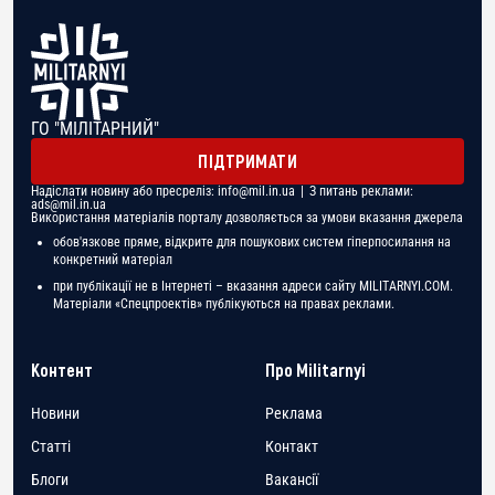
ГО "МІЛІТАРНИЙ"
ПІДТРИМАТИ
Надіслати новину або пресреліз:
info@mil.in.ua
| З питань реклами:
ads@mil.in.ua
Використання матеріалів порталу дозволяється за умови вказання джерела
обов'язкове пряме, відкрите для пошукових систем гіперпосилання на
конкретний матеріал
при публікації не в Інтернеті – вказання адреси сайту MILITARNYI.COM.
Матеріали «Спецпроектів» публікуються на правах реклами.
Контент
Про Militarnyi
Новини
Реклама
Статті
Контакт
Блоги
Вакансії