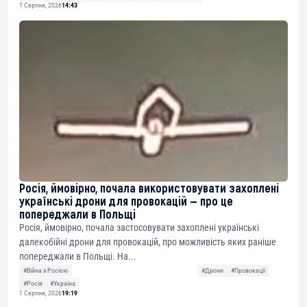
1 Серпня, 2026
14:43
Росія, ймовірно, почала використовувати захоплені
українські дрони для провокацій — про це
попереджали в Польщі
Росія, ймовірно, почала застосовувати захоплені українські
далекобійні дрони для провокацій, про можливість яких раніше
попереджали в Польщі. На...
#Війна з Росією
#Дрони
#Провокації
#Росія
#Україна
1 Серпня, 2026
19:19