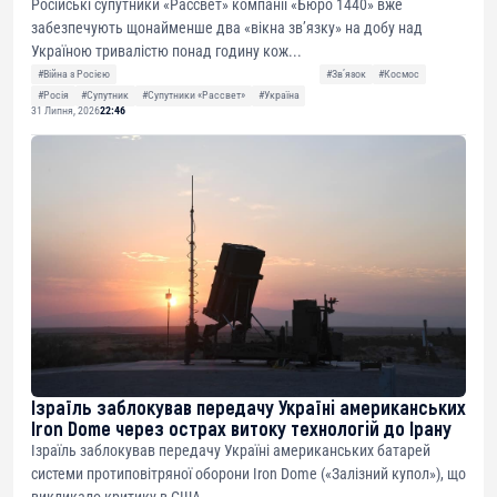
Російські супутники «Рассвет» компанії «Бюро 1440» вже
забезпечують щонайменше два «вікна зв’язку» на добу над
Україною тривалістю понад годину кож...
#Війна з Росією
#Звʼязок
#Космос
#Росія
#Супутник
#Супутники «Рассвет»
#Україна
31 Липня, 2026
22:46
Ізраїль заблокував передачу Україні американських
Iron Dome через острах витоку технологій до Ірану
Ізраїль заблокував передачу Україні американських батарей
системи протиповітряної оборони Iron Dome («Залізний купол»), що
викликало критику в США....