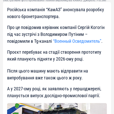
Ілюстративне фото броньованої техніки виробництва КАМАЗ. Джерело: РосЗМІ
Російська компанія “КамАЗ” анонсувала розробку
нового бронетранспортера.
Про це повідомив керівник компанії Сергій Когогін
під час зустрічі з Володимиром Путіним –
повідомили в Tg-каналі
“Военный Осведомитель”
.
Проєкт перебуває на стадії створення прототипу
який планують підняти у 2026-ому році.
Після цього машину мають відправити на
випробування вже також цього ж року.
А у 2027-ому році, як заявляють у першоджерелі,
планується випуск дослідно-промислової партії.