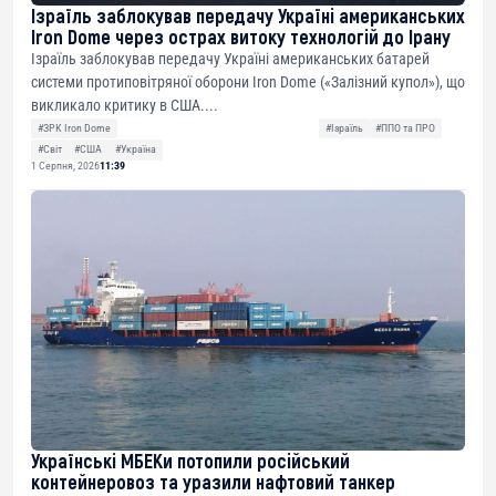
Ізраїль заблокував передачу Україні американських
Iron Dome через острах витоку технологій до Ірану
Ізраїль заблокував передачу Україні американських батарей
системи протиповітряної оборони Iron Dome («Залізний купол»), що
викликало критику в США....
#ЗРК Iron Dome
#Ізраїль
#ППО та ПРО
#Світ
#США
#Україна
1 Серпня, 2026
11:39
Українські МБЕКи потопили російський
контейнеровоз та уразили нафтовий танкер