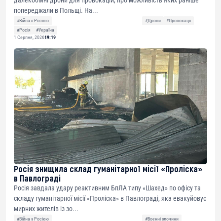
далекобійні дрони для провокацій, про можливість яких раніше
попереджали в Польщі. На...
#Війна з Росією
#Дрони
#Провокації
#Росія
#Україна
1 Серпня, 2026
19:19
Росія знищила склад гуманітарної місії «Проліска»
в Павлограді
Росія завдала удару реактивним БпЛА типу «Шахед» по офісу та
складу гуманітарної місії «Проліска» в Павлограді, яка евакуйовує
мирних жителів із зо...
#Війна з Росією
#Воєнні злочини