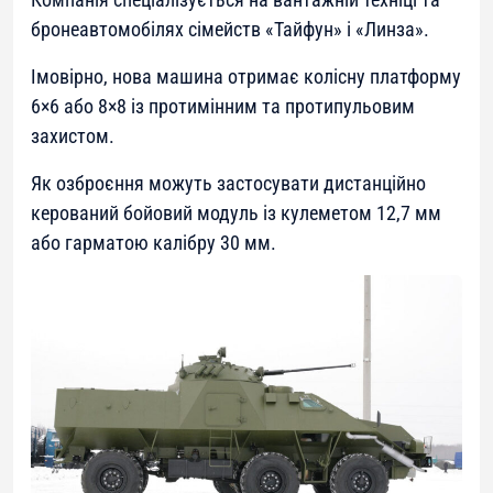
бронеавтомобілях сімейств «Тайфун» і «Линза».
Імовірно, нова машина отримає колісну платформу
6×6 або 8×8 із протимінним та протипульовим
захистом.
Як озброєння можуть застосувати дистанційно
керований бойовий модуль із кулеметом 12,7 мм
або гарматою калібру 30 мм.