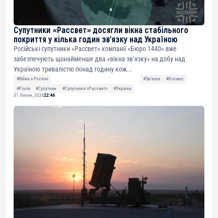
Супутники «Рассвет» досягли вікна стабільного
покриття у кілька годин зв’язку над Україною
Російські супутники «Рассвет» компанії «Бюро 1440» вже
забезпечують щонайменше два «вікна зв’язку» на добу над
Україною тривалістю понад годину кож...
#Війна з Росією
#Звʼязок
#Космос
#Росія
#Супутник
#Супутники «Рассвет»
#Україна
31 Липня, 2026
22:46