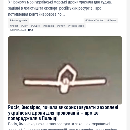
У Чорному морі українські морські дрони уразили два судна,
задіяні в логістиці та експорті російських ресурсів. Про
потоплення контейнеровоза по...
#Атака дронів
#Війна з Росією
#Нафта
#Росія
#Світ
#Судно
#Україна
#Флот
#Чорне море
1 Серпня, 2026
14:43
Росія, ймовірно, почала використовувати захоплені
українські дрони для провокацій — про це
попереджали в Польщі
Росія, ймовірно, почала застосовувати захоплені українські