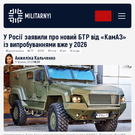
У Росії заявили про новий БТР від «КамАЗ»
із випробуваннями вже у 2026
#Бронетехніка
#БТР
#ОПК
#Росія
#Світ
#Сусіди
Анжеліка Кальченко
5 Травня, 2026
18:21