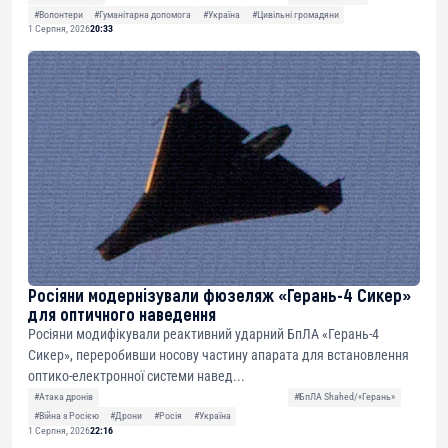
#Волонтери
#Гуманітарна допомога
#Україна
#Цивільні громадяни
1 Серпня, 2026
20:33
Росіяни модернізували фюзеляж «Герань-4 Сикер»
для оптичного наведення
Росіяни модифікували реактивний ударний БпЛА «Герань-4
Сикер», переробивши носову частину апарата для встановлення
оптико-електронної системи навед...
#Атака дронів
#БпЛА Shahed/«Герань»
#Війна з Росією
#Дрони
#Росія
#Україна
1 Серпня, 2026
22:16