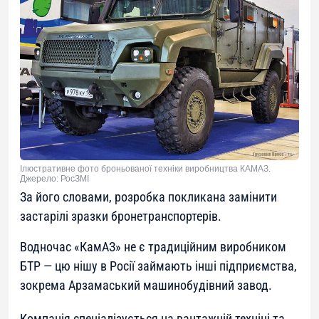
Ілюстративне фото броньованої техніки виробництва КАМАЗ.
Джерело: РосЗМІ
За його словами, розробка покликана замінити
застарілі зразки бронетранспортерів.
Водночас «КамАЗ» не є традиційним виробником
БТР — цю нішу в Росії займають інші підприємства,
зокрема Арзамаський машинобудівний завод.
Компанія спеціалізується на вантажній техніці та