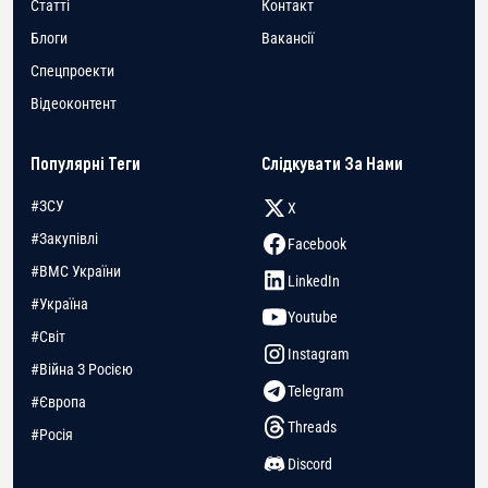
Статті
Контакт
Блоги
Вакансії
Спецпроекти
Відеоконтент
Популярні Теги
Слідкувати За Нами
#ЗСУ
X
#Закупівлі
Facebook
#ВМС України
LinkedIn
#Україна
Youtube
#Світ
Instagram
#Війна З Росією
Telegram
#Європа
Threads
#Росія
Discord