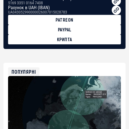
5169 3351 0164 7408
Рахунок в UAH (IBAN)
UA043052990000026007015028783
PATREON
PAYPAL
КРИПТА
BTC
bc1qg0z99m95fte7kj8faa7h2kvnq92wvc53exe8gm
USDT
0x8676644fA7B6d328310283cAC1065Ae01d97CEe7
ETH
0xfD02863D3289416fcF50975c9DFda13623f97758
ПОПУЛЯРНІ