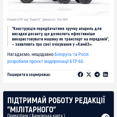
Новий БТР від “КамАЗ”. Джерело: РосЗМІ
“Конструкція передбачатиме зручну апарель для
висадки десанту, що дозволить ефективніше
використовувати машину як транспорт на передовій”,
– заявляють про свої очікування у «КамАЗ».
Нагадаємо, нещодавно
Білорусь та Росія
розробили проєкт модернізації БТР-60
.
Поширити в соцмережах:
ПІДТРИМАЙ РОБОТУ РЕДАКЦІЇ
"МІЛІТАРНОГО"
Приватбанк ( Банківська карта )