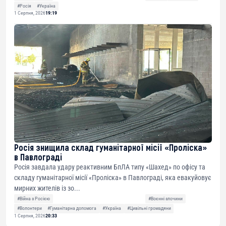
#Росія
#Україна
1 Серпня, 2026
19:19
Росія знищила склад гуманітарної місії «Проліска»
в Павлограді
Росія завдала удару реактивним БпЛА типу «Шахед» по офісу та
складу гуманітарної місії «Проліска» в Павлограді, яка евакуйовує
мирних жителів із зо...
#Війна з Росією
#Воєнні злочини
#Волонтери
#Гуманітарна допомога
#Україна
#Цивільні громадяни
1 Серпня, 2026
20:33