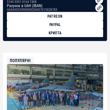
5169 3351 0164 7408
Рахунок в UAH (IBAN)
UA043052990000026007015028783
PATREON
PAYPAL
КРИПТА
BTC
bc1qg0z99m95fte7kj8faa7h2kvnq92wvc53exe8gm
USDT
0x8676644fA7B6d328310283cAC1065Ae01d97CEe7
ETH
0xfD02863D3289416fcF50975c9DFda13623f97758
ПОПУЛЯРНІ