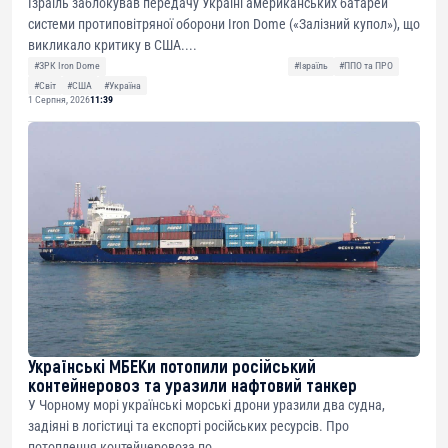
Ізраїль заблокував передачу Україні американських батарей
системи протиповітряної оборони Iron Dome («Залізний купол»), що
викликало критику в США....
#ЗРК Iron Dome
#Ізраїль
#ППО та ПРО
#Світ
#США
#Україна
1 Серпня, 2026
11:39
Українські МБЕКи потопили російський
контейнеровоз та уразили нафтовий танкер
У Чорному морі українські морські дрони уразили два судна,
задіяні в логістиці та експорті російських ресурсів. Про
потоплення контейнеровоза по...