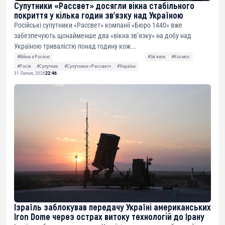
Супутники «Рассвет» досягли вікна стабільного
покриття у кілька годин зв’язку над Україною
Російські супутники «Рассвет» компанії «Бюро 1440» вже
забезпечують щонайменше два «вікна зв’язку» на добу над
Україною тривалістю понад годину кож...
#Війна з Росією
#Звʼязок
#Космос
#Росія
#Супутник
#Супутники «Рассвет»
#Україна
31 Липня, 2026
22:46
Ізраїль заблокував передачу Україні американських
Iron Dome через острах витоку технологій до Ірану