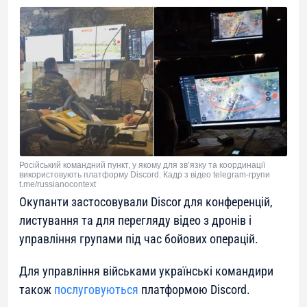
Російський командний пункт, у якому для зв’язку та координації
використовують платформу Discord. Кадр з відео telegram-групи
t.me/russianocontext
Окупанти застосовували Discor для конференцій,
листування та для перегляду відео з дронів і
управління групами під час бойових операцій.
Для управління військами українські командири
також
послуговуються
платформою Discоrd.