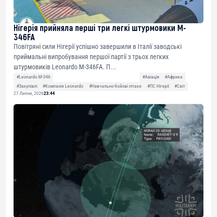
Нігерія прийняла перші три легкі штурмовики M-
346FA
Повітряні сили Нігерії успішно завершили в Італії заводські
приймальні випробування першої партії з трьох легких
штурмовиків Leonardo M-346FA. П...
#Leonardo M-346
#Авіація
#Африка
#Закупівлі
#Компанія Leonardo
#Навчально-бойові літаки
#ПС Нігерії
#Світ
27 Липня, 2026
23:44