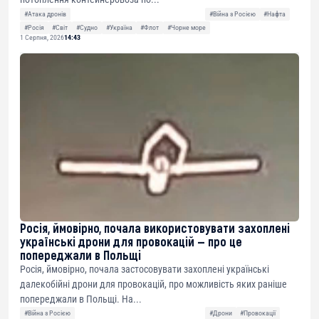
#Атака дронів
#Війна з Росією
#Нафта
#Росія
#Світ
#Судно
#Україна
#Флот
#Чорне море
1 Серпня, 2026
14:43
Росія, ймовірно, почала використовувати захоплені
українські дрони для провокацій — про це
попереджали в Польщі
Росія, ймовірно, почала застосовувати захоплені українські
далекобійні дрони для провокацій, про можливість яких раніше
попереджали в Польщі. На...
#Війна з Росією
#Дрони
#Провокації