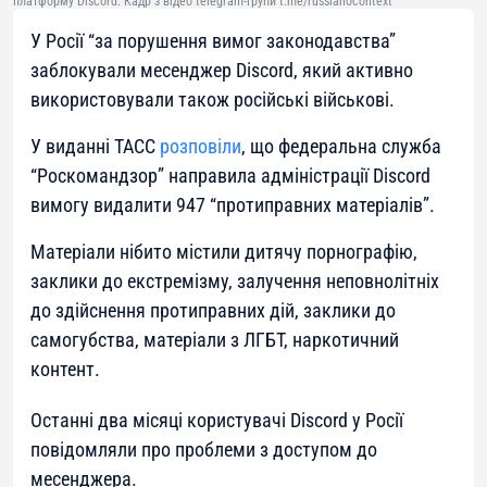
платформу Discord. Кадр з відео telegram-групи t.me/russianocontext
У Росії “за порушення вимог законодавства”
заблокували месенджер Discord, який активно
використовували також російські військові.
У виданні ТАСС
розповіли
, що федеральна служба
“Роскомандзор” направила адміністрації Discord
вимогу видалити 947 “протиправних матеріалів”.
Матеріали нібито містили дитячу порнографію,
заклики до екстремізму, залучення неповнолітніх
до здійснення протиправних дій, заклики до
самогубства, матеріали з ЛГБТ, наркотичний
контент.
Останні два місяці користувачі Discord у Росії
повідомляли про проблеми з доступом до
месенджера.