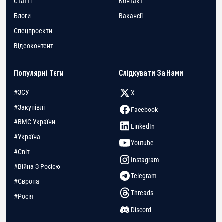
Статті
Контакт
Блоги
Вакансії
Спецпроекти
Відеоконтент
Популярні Теги
Слідкувати За Нами
#ЗСУ
X
#Закупівлі
Facebook
#ВМС України
LinkedIn
#Україна
Youtube
#Світ
Instagram
#Війна З Росією
Telegram
#Європа
Threads
#Росія
Discord