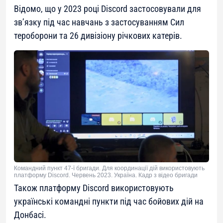
Відомо, що у 2023 році Discоrd застосовували для
зв’язку під час навчань з застосуванням Сил
тероборони та 26 дивізіону річкових катерів.
Командний пункт 47-ї бригади. Для координації дій використовують
платформу Discоrd. Червень 2023. Україна. Кадр з відео бригади
Також платформу Discord використовують
українські командні пункти під час бойових дій на
Донбасі.