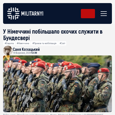
У Німеччині побільшало охочих служити в
Бундесвері
#Європа
#Німеччина
#Призов та мобілізація
#Світ
Саня Козацький
18 Березня, 2026
12:30