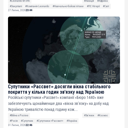
#Leonardo M-346
#Авіація
#Африка
#Закупівлі
#Компанія Leonardo
#Навчально-бойові літаки
#ПС Нігерії
#Світ
27 Липня, 2026
23:44
Супутники «Рассвет» досягли вікна стабільного
покриття у кілька годин зв’язку над Україною
Російські супутники «Рассвет» компанії «Бюро 1440» вже
забезпечують щонайменше два «вікна зв’язку» на добу над
Україною тривалістю понад годину кож...
#Війна з Росією
#Звʼязок
#Космос
#Росія
#Супутник
#Супутники «Рассвет»
#Україна
31 Липня, 2026
22:46