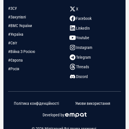
#ЗСУ
X
#Закупівлі
Facebook
#ВМС України
LinkedIn
#Україна
Youtube
#Світ
Instagram
#Війна З Росією
Telegram
#Європа
Threads
#Росія
Discord
Політика конфіденційності
Умови використання
Developed by:
© 2026 Мілітарний Всі права захищені.