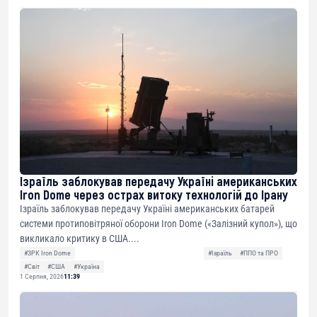
Ізраїль заблокував передачу Україні американських
Iron Dome через острах витоку технологій до Ірану
Ізраїль заблокував передачу Україні американських батарей
системи протиповітряної оборони Iron Dome («Залізний купол»), що
викликало критику в США....
#ЗРК Iron Dome
#Ізраїль
#ППО та ПРО
#Світ
#США
#Україна
1 Серпня, 2026
11:39