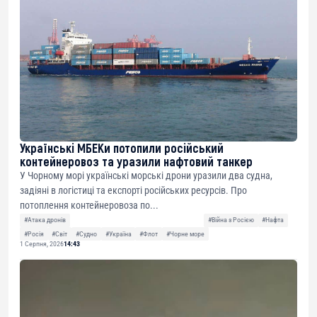
Українські МБЕКи потопили російський
контейнеровоз та уразили нафтовий танкер
У Чорному морі українські морські дрони уразили два судна,
задіяні в логістиці та експорті російських ресурсів. Про
потоплення контейнеровоза по...
#Атака дронів
#Війна з Росією
#Нафта
#Росія
#Світ
#Судно
#Україна
#Флот
#Чорне море
1 Серпня, 2026
14:43