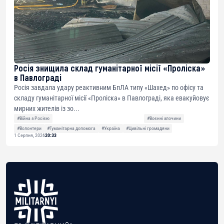
Росія знищила склад гуманітарної місії «Проліска»
в Павлограді
Росія завдала удару реактивним БпЛА типу «Шахед» по офісу та
складу гуманітарної місії «Проліска» в Павлограді, яка евакуйовує
мирних жителів із зо...
#Війна з Росією
#Воєнні злочини
#Волонтери
#Гуманітарна допомога
#Україна
#Цивільні громадяни
1 Серпня, 2026
20:33