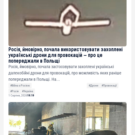
Росія, ймовірно, почала використовувати захоплені
українські дрони для провокацій — про це
попереджали в Польщі
Росія, ймовірно, почала застосовувати захоплені українські
далекобійні дрони для провокацій, про можливість яких раніше
попереджали в Польщі. На...
#Війна з Росією
#Дрони
#Провокації
#Росія
#Україна
1 Серпня, 2026
19:19