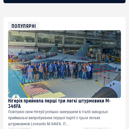
BTC
bc1qg0z99m95fte7kj8faa7h2kvnq92wvc53exe8gm
USDT
0x8676644fA7B6d328310283cAC1065Ae01d97CEe7
ETH
0xfD02863D3289416fcF50975c9DFda13623f97758
ПОПУЛЯРНІ
Нігерія прийняла перші три легкі штурмовики M-
346FA
Повітряні сили Нігерії успішно завершили в Італії заводські
приймальні випробування першої партії з трьох легких
штурмовиків Leonardo M-346FA. П...