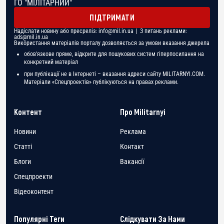
ГО "МІЛІТАРНИЙ"
ПІДТРИМАТИ
Надіслати новину або пресреліз:
info@mil.in.ua
| З питань реклами:
ads@mil.in.ua
Використання матеріалів порталу дозволяється за умови вказання джерела
обов'язкове пряме, відкрите для пошукових систем гіперпосилання на
конкретний матеріал
при публікації не в Інтернеті – вказання адреси сайту MILITARNYI.COM.
Матеріали «Спецпроектів» публікуються на правах реклами.
Контент
Про Militarnyi
Новини
Реклама
Статті
Контакт
Блоги
Вакансії
Спецпроекти
Відеоконтент
Популярні Теги
Слідкувати За Нами