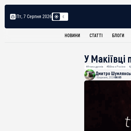
Пт, 7 Серпня 2026
НОВИНИ
СТАТТІ
БЛОГИ
У Макіївці 
#Атака дронів
#Війна з Росією
#
Дмитро Шумлянсь
1 Березня, 2026
08:05