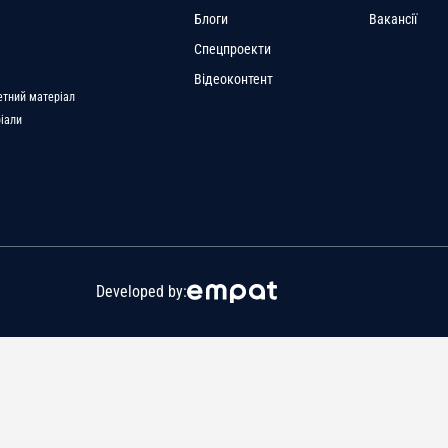
Блоги
Вакансії
Спецпроекти
a
Відеоконтент
етний матеріал
ріали
Developed by: