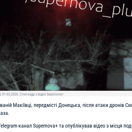
 01.03.2026. Стоп-кадр з відео Supernova+
аній Макіївці, передмісті Донецька, після атаки дронів Си
аза.
elegram-канал Supernova+ та опублікував відео з місця поді