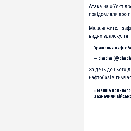
Атака на об’єкт др
повідомляли про п
Місцеві жителі заф
видно здалеку, та 
Ураження нафтоба
— dimdim (@dimd
За день до цього д
нафтобазі у тимч
«Менше пального 
зазначили військо