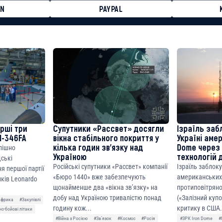
ON
PAYPAL
8faa7h2kvnq92wvc53exe8gm
8310283cAC1065Ae01d97CEe7
cF50975c9DFda13623f97758
ерші три
Супутники «Рассвет» досягли
Ізраїль заб
M-346FA
вікна стабільного покриття у
Україні аме
кілька годин зв’язку над
Dome через 
спішно
Україною
технологій 
дські
Російські супутники «Рассвет» компанії
Ізраїль заблок
я першої партії
«Бюро 1440» вже забезпечують
американських
ків Leonardo
щонайменше два «вікна зв’язку» на
протиповітряно
добу над Україною тривалістю понад
(«Залізний куп
Африка
#Закупівлі
годину кож...
критику в США.
о-бойові літаки
#Війна з Росією
#Звʼязок
#Космос
#Росія
#ЗРК Iron Dome
#