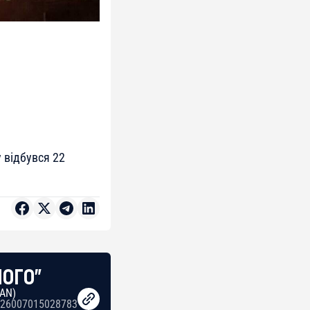
 відбувся 22
НОГО"
BAN)
26007015028783