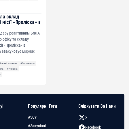
ила склад
 місії «Проліска» в
 удару реактивним БпЛА
о офісу та складу
сії «Проліска» в
а евакуйовує мирних
Воєнні злочини
#Волонтери
ога
#Україна
и
yi
Популярні Теги
Слідкувати За Нами
#ЗСУ
X
#Закупівлі
Facebook