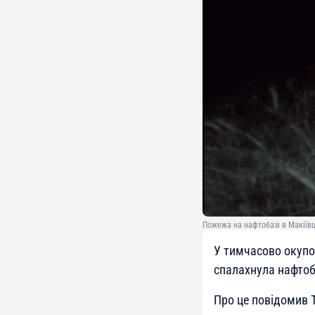
Пожежа на нафтобазі в Макіївці
У тимчасово окупов
спалахнула нафтоб
Про це повідомив T