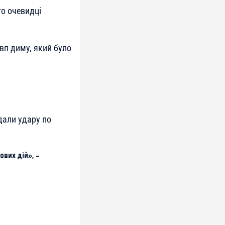
го очевидці
вп диму, який було
дали удару по
вих дій», –