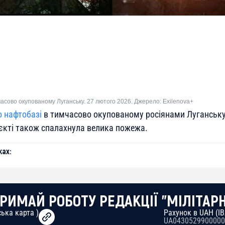
асово окупованому Луганську. 27 лютого 2026. Джерело: Exilenova+
о нафтобазі
в тимчасово окупованому росіянами Луганську
’єкті також спалахнула велика пожежа.
ах:
РИМАЙ РОБОТУ РЕДАКЦІЇ "МІЛІТАР
ька карта )
Рахунок в UAH (I
UA0430529900000