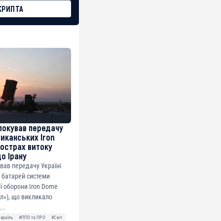
КРИПТА
локував передачу
риканських Iron
острах витоку
до Ірану
ував передачу Україні
 батарей системи
ї оборони Iron Dome
ол»), що викликало
...
Ізраїль
#ППО та ПРО
#Світ