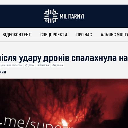
ВІДЕОКОНТЕНТ
СПЕЦПРОЕКТИ
ПРО НАС
АЛЬЯНС МІЛІТ
після удару дронів спалахнула н
Донецька область
#Дрони
#Пожежа
#Україна
кий