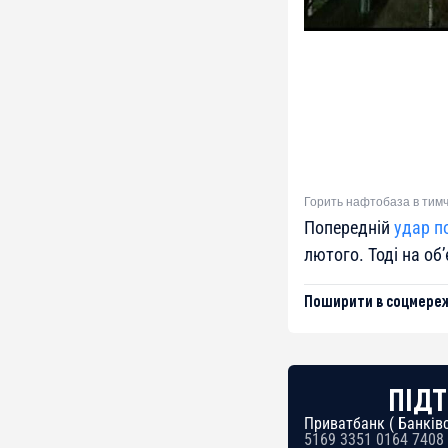
Горить нафтобаза в тимч
Попередній
удар п
лютого. Тоді на об
Поширити в соцмереж
ПІДТ
Приватбанк ( Банківс
5169 3351 0164 7408