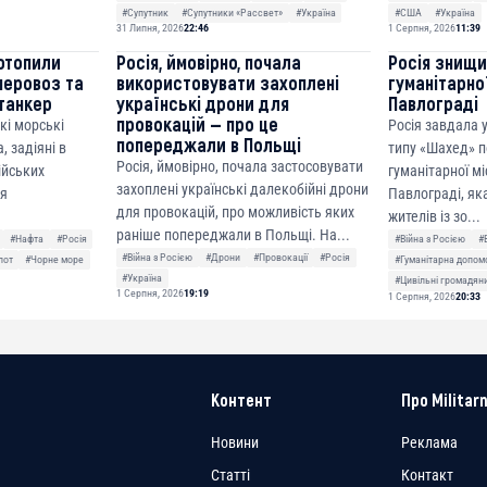
#Супутник
#Супутники «Рассвет»
#Україна
#США
#Україна
31 Липня, 2026
22:46
1 Серпня, 2026
11:39
отопили
Росія, ймовірно, почала
Росія знищ
неровоз та
використовувати захоплені
гуманітарної
танкер
українські дрони для
Павлограді
провокацій — про це
кі морські
Росія завдала
попереджали в Польщі
, задіяні в
типу «Шахед» п
Росія, ймовірно, почала застосовувати
сійських
гуманітарної мі
захоплені українські далекобійні дрони
ня
Павлограді, як
для провокацій, про можливість яких
жителів із зо...
раніше попереджали в Польщі. На...
#Нафта
#Росія
#Війна з Росією
#
#Війна з Росією
#Дрони
#Провокації
#Росія
лот
#Чорне море
#Гуманітарна допом
#Україна
#Цивільні громадян
1 Серпня, 2026
19:19
1 Серпня, 2026
20:33
Контент
Про Militarn
Новини
Реклама
Статті
Контакт