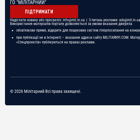
ГО "МІЛІТАРНИЙ"
ПІДТРИМАТИ
Надіслати новину або пресреліз:
info@mil.in.ua
| З питань реклами:
ads@mil.in.u
Використання матеріалів порталу дозволяється за умови вказання джерела
обов'язкове пряме, відкрите для пошукових систем гіперпосилання на конкр
при публікації не в Інтернеті – вказання адреси сайту MILITARNYI.COM. Мате
«Спецпроектів» публікуються на правах реклами.
© 2026 Мілітарний Всі права захищені.