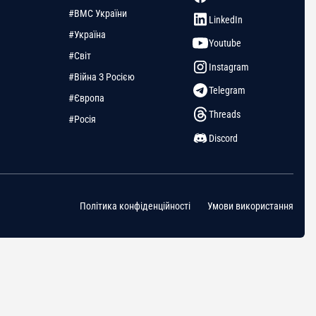
#ВМС України
LinkedIn
#Україна
Youtube
#Світ
Instagram
#Війна З Росією
Telegram
#Європа
Threads
#Росія
Discord
Політика конфіденційності
Умови використання