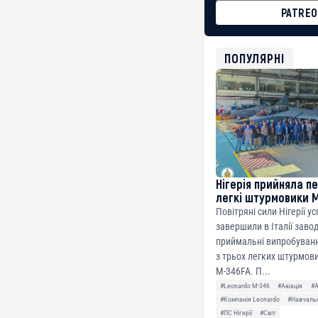
PATRE
BTC
bc1qg0z99m95fte7kj
USDT
ПОПУЛЯРНІ
0x8676644fA7B6d32
ETH
0xfD02863D3289416f
Нігерія прийняла п
легкі штурмовики 
Повітряні сили Нігерії у
завершили в Італії заво
приймальні випробуванн
з трьох легких штурмови
M-346FA. П...
#Leonardo M-346
#Авіація
#
#Компанія Leonardo
#Навчальн
#ПС Нігерії
#Світ