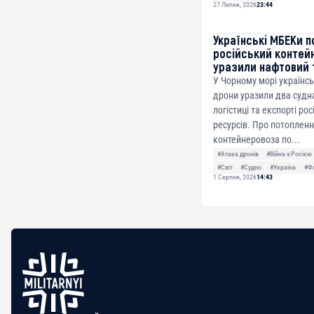
27 Липня, 2026
23:44
Українські МБЕКи п
російський контей
уразили нафтовий 
У Чорному морі українсь
дрони уразили два судна
логістиці та експорті ро
ресурсів. Про потоплен
контейнеровоза по...
#Атака дронів
#Війна з Росією
#Світ
#Судно
#Україна
#Ф
1 Серпня, 2026
14:43