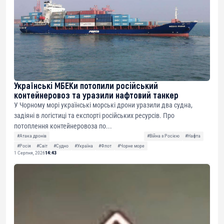
Українські МБЕКи потопили російський
контейнеровоз та уразили нафтовий танкер
У Чорному морі українські морські дрони уразили два судна,
задіяні в логістиці та експорті російських ресурсів. Про
потоплення контейнеровоза по...
#Атака дронів
#Війна з Росією
#Нафта
#Росія
#Світ
#Судно
#Україна
#Флот
#Чорне море
1 Серпня, 2026
14:43