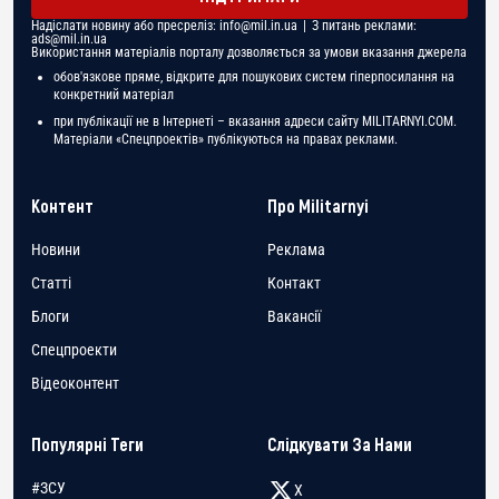
Надіслати новину або пресреліз:
info@mil.in.ua
| З питань реклами:
ads@mil.in.ua
Використання матеріалів порталу дозволяється за умови вказання джерела
обов'язкове пряме, відкрите для пошукових систем гіперпосилання на
конкретний матеріал
при публікації не в Інтернеті – вказання адреси сайту MILITARNYI.COM.
Матеріали «Спецпроектів» публікуються на правах реклами.
Контент
Про Militarnyi
Новини
Реклама
Статті
Контакт
Блоги
Вакансії
Спецпроекти
Відеоконтент
Популярні Теги
Слідкувати За Нами
#ЗСУ
X