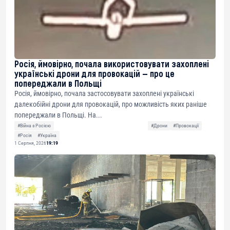
Росія, ймовірно, почала використовувати захоплені
українські дрони для провокацій — про це
попереджали в Польщі
Росія, ймовірно, почала застосовувати захоплені українські
далекобійні дрони для провокацій, про можливість яких раніше
попереджали в Польщі. На...
#Війна з Росією
#Дрони
#Провокації
#Росія
#Україна
1 Серпня, 2026
19:19