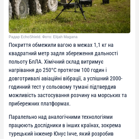
Радар EchoShield. Фото: Elijah Magana
Покриття обмежили вагою в межах 1,1 кг на
квадратний метр задля збереження дальності
польоту БпЛА. Хімічний склад витримує
нагрівання до 250°C протягом 100 годин і
довготривалі авіаційні вібрації, а успішний 2000-
годинний тест у сольовому тумані підтвердив
можливість застосування розчину на морських та
прибережних платформах.
Паралельно над аналогічними технологіями
працюють дослідники в інших країнах, зокрема
турецький інженер Юнус Інче, який розробив