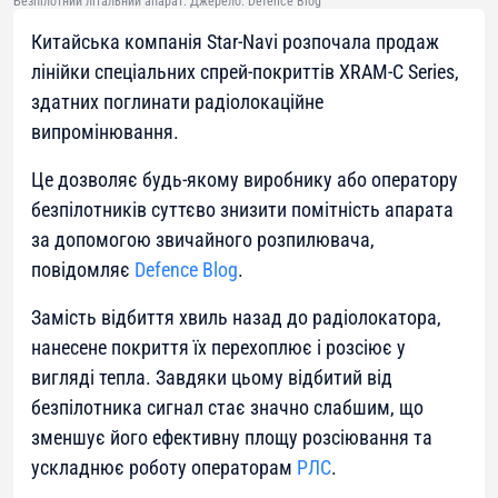
Безпілотний літальний апарат. Джерело: Defence Blog
Китайська компанія Star-Navi розпочала продаж
лінійки спеціальних спрей-покриттів XRAM-C Series,
здатних поглинати радіолокаційне
випромінювання.
Це дозволяє будь-якому виробнику або оператору
безпілотників суттєво знизити помітність апарата
за допомогою звичайного розпилювача,
повідомляє
Defence Blog
.
Замість відбиття хвиль назад до радіолокатора,
нанесене покриття їх перехоплює і розсіює у
вигляді тепла. Завдяки цьому відбитий від
безпілотника сигнал стає значно слабшим, що
зменшує його ефективну площу розсіювання та
ускладнює роботу операторам
РЛС
.