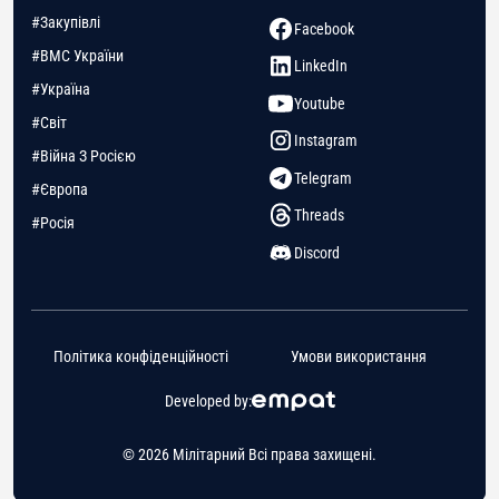
#Закупівлі
Facebook
#ВМС України
LinkedIn
#Україна
Youtube
#Світ
Instagram
#Війна З Росією
Telegram
#Європа
Threads
#Росія
Discord
Політика конфіденційності
Умови використання
Developed by:
© 2026 Мілітарний Всі права захищені.