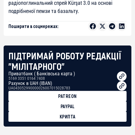
радіопоглинальний спрей Kürşat 3.0 на основі
подрібненої пемзи та базальту.
Поширити в соцмережах:
ПІДТРИМАЙ РОБОТУ РЕДАКЦІЇ
"МІЛІТАРНОГО"
Приватбанк ( Банківська карта )
5169 3351 0164 7408
Рахунок в UAH (IBAN)
UA043052990000026007015028783
PATREON
PAYPAL
КРИПТА
BTC
bc1qg0z99m95fte7kj8faa7h2kvnq92wvc53exe8gm
USDT