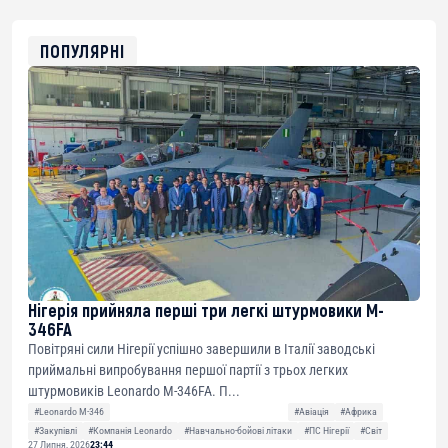
0x8676644fA7B6d328310283cAC1065Ae01d97CEe7
ETH
0xfD02863D3289416fcF50975c9DFda13623f97758
ПОПУЛЯРНІ
Нігерія прийняла перші три легкі штурмовики M-
346FA
Повітряні сили Нігерії успішно завершили в Італії заводські
приймальні випробування першої партії з трьох легких
штурмовиків Leonardo M-346FA. П...
#Leonardo M-346
#Авіація
#Африка
#Закупівлі
#Компанія Leonardo
#Навчально-бойові літаки
#ПС Нігерії
#Світ
27 Липня, 2026
23:44