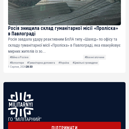
Росія знищила склад гуманітарної місії «Проліска»
в Павлограді
Росія завдала удару реактивним БпЛА типу «Шахед» по офісу та
складу гуманітарної місії «Проліска» в Павлограді, яка евакуйовує
мирних жителів із зо...
#Війна з Росією
#Воєнні злочини
#Волонтери
#Гуманітарна допомога
#Україна
#Цивільні громадяни
1 Серпня, 2026
20:33
ГО "МІЛІТАРНИЙ"
ПІДТРИМАТИ