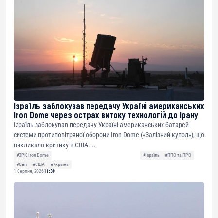
Ізраїль заблокував передачу Україні американських
Iron Dome через острах витоку технологій до Ірану
Ізраїль заблокував передачу Україні американських батарей
системи протиповітряної оборони Iron Dome («Залізний купол»), що
викликало критику в США....
#ЗРК Iron Dome
#Ізраїль
#ППО та ПРО
#Світ
#США
#Україна
1 Серпня, 2026
11:39