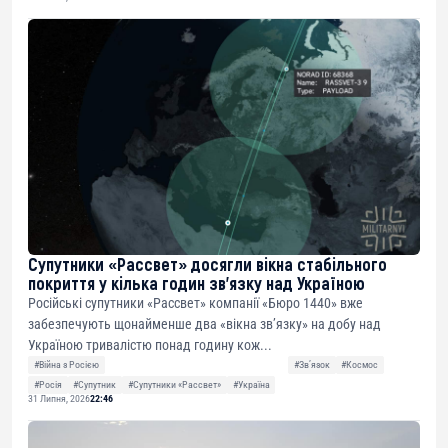
Супутники «Рассвет» досягли вікна стабільного
покриття у кілька годин зв’язку над Україною
Російські супутники «Рассвет» компанії «Бюро 1440» вже
забезпечують щонайменше два «вікна зв’язку» на добу над
Україною тривалістю понад годину кож...
#Війна з Росією
#Звʼязок
#Космос
#Росія
#Супутник
#Супутники «Рассвет»
#Україна
31 Липня, 2026
22:46