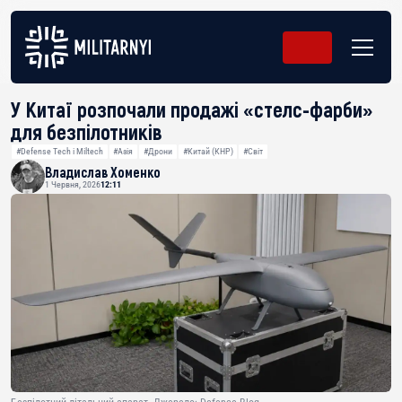
У Китаї розпочали продажі «стелс-фарби»
для безпілотників
#Defense Tech і Miltech
#Азія
#Дрони
#Китай (КНР)
#Світ
Владислав Хоменко
1 Червня, 2026
12:11