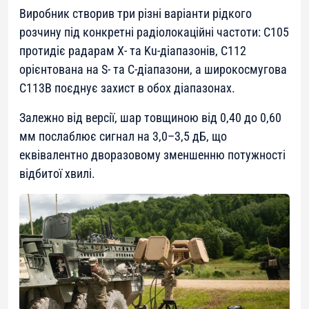
Виробник створив три різні варіанти рідкого
розчину під конкретні радіолокаційні частоти: C105
протидіє радарам X- та Ku-діапазонів, C112
орієнтована на S- та C-діапазони, а широкосмугова
C113B поєднує захист в обох діапазонах.
Залежно від версії, шар товщиною від 0,40 до 0,60
мм послаблює сигнал на 3,0–3,5 дБ, що
еквівалентно дворазовому зменшенню потужності
відбитої хвилі.