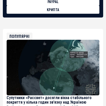
PAYPAL
КРИПТА
BTC
bc1qg0z99m95fte7kj8faa7h2kvnq92wvc53exe8gm
USDT
0x8676644fA7B6d328310283cAC1065Ae01d97CEe7
ETH
0xfD02863D3289416fcF50975c9DFda13623f97758
ПОПУЛЯРНІ
Супутники «Рассвет» досягли вікна стабільного
покриття у кілька годин зв’язку над Україною