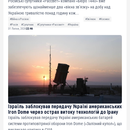
Російські супутники «Рассвет» компанії «Бюро 1440» вже
забезпечують щонайменше два «вікна зв’язку» на добу над
Україною тривалістю понад годину кож...
#Війна з Росією
#Звʼязок
#Космос
#Росія
#Супутник
#Супутники «Рассвет»
#Україна
31 Липня, 2026
22:46
Ізраїль заблокував передачу Україні американських
Iron Dome через острах витоку технологій до Ірану
Ізраїль заблокував передачу Україні американських батарей
системи протиповітряної оборони Iron Dome («Залізний купол»), що
викликало критику в США....