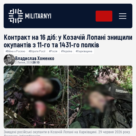
Контракт на 16 діб: у Козачій Лопані знищили
окупантів з 11-го та 1431-го полків
#Війна з Росією
#Втрати Росії
#Росія
#Україна
#Харківщина
Владислав Хоменко
2 Липня, 2026
20:13
Знищені російські окупанти в Козачій Лопані на Харківщині. 29 червня 2026 року.