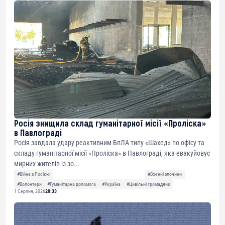
Росія знищила склад гуманітарної місії «Проліска»
в Павлограді
Росія завдала удару реактивним БпЛА типу «Шахед» по офісу та
складу гуманітарної місії «Проліска» в Павлограді, яка евакуйовує
мирних жителів із зо...
#Війна з Росією
#Воєнні злочини
#Волонтери
#Гуманітарна допомога
#Україна
#Цивільні громадяни
1 Серпня, 2026
20:33