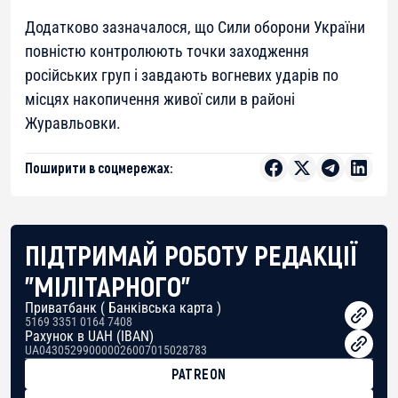
Додатково зазначалося, що Сили оборони України
повністю контролюють точки заходження
російських груп і завдають вогневих ударів по
місцях накопичення живої сили в районі
Журавльовки.
Поширити в соцмережах:
ПІДТРИМАЙ РОБОТУ РЕДАКЦІЇ
"МІЛІТАРНОГО"
Приватбанк ( Банківська карта )
5169 3351 0164 7408
Рахунок в UAH (IBAN)
UA043052990000026007015028783
PATREON