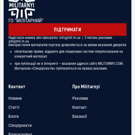
ГО "МІЛІТАРНИЙ"
ПІДТРИМАТИ
Надіслати новину або пресреліз:
info@mil.in.ua
| З питань реклами:
ads@mil.in.ua
Використання матеріалів порталу дозволяється за умови вказання джерела
обов'язкове пряме, відкрите для пошукових систем гіперпосилання на
конкретний матеріал
при публікації не в Інтернеті – вказання адреси сайту MILITARNYI.COM.
Матеріали «Спецпроектів» публікуються на правах реклами.
Контент
Про Militarnyi
Новини
Реклама
Статті
Контакт
Блоги
Вакансії
Спецпроекти
Відеоконтент