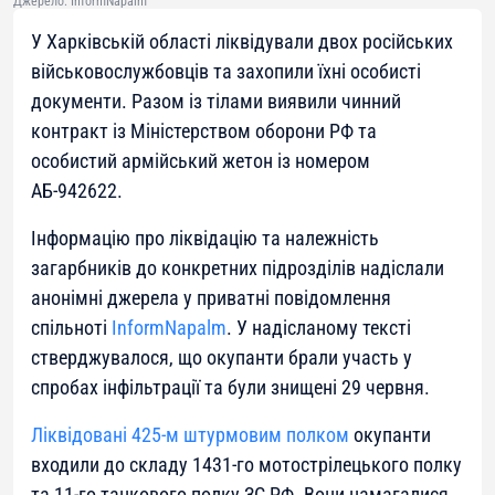
Джерело: InformNapalm
У Харківській області ліквідували двох російських
військовослужбовців та захопили їхні особисті
документи. Разом із тілами виявили чинний
контракт із Міністерством оборони РФ та
особистий армійський жетон із номером
АБ-942622.
Інформацію про ліквідацію та належність
загарбників до конкретних підрозділів надіслали
анонімні джерела у приватні повідомлення
спільноті
InformNapalm
. У надісланому тексті
стверджувалося, що окупанти брали участь у
спробах інфільтрації та були знищені 29 червня.
Ліквідовані 425-м штурмовим полком
окупанти
входили до складу 1431-го мотострілецького полку
та 11-го танкового полку ЗС РФ. Вони намагалися