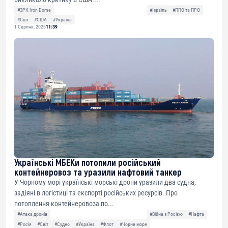
#ЗРК Iron Dome
#Ізраїль
#ППО та ПРО
#Світ
#США
#Україна
1 Серпня, 2026
11:39
Українські МБЕКи потопили російський
контейнеровоз та уразили нафтовий танкер
У Чорному морі українські морські дрони уразили два судна,
задіяні в логістиці та експорті російських ресурсів. Про
потоплення контейнеровоза по...
#Атака дронів
#Війна з Росією
#Нафта
#Росія
#Світ
#Судно
#Україна
#Флот
#Чорне море