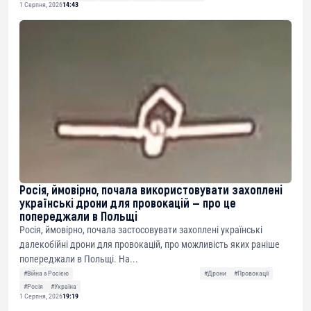
1 Серпня, 2026
14:43
Росія, ймовірно, почала використовувати захоплені
українські дрони для провокацій — про це
попереджали в Польщі
Росія, ймовірно, почала застосовувати захоплені українські
далекобійні дрони для провокацій, про можливість яких раніше
попереджали в Польщі. На...
#Війна з Росією
#Дрони
#Провокації
#Росія
#Україна
1 Серпня, 2026
19:19