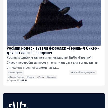
Росіяни модернізували фюзеляж «Герань-4 Сикер»
для оптичного наведення
Росіяни модифікували реактивний ударний БпЛА «Герань-4
Сикер», переробивши носову частину апарата для встановлення
оптико-електронної системи навед...
#Атака дронів
#БпЛА Shahed/«Герань»
#Війна з Росією
#Дрони
#Росія
#Україна
1 Серпня, 2026
22:16