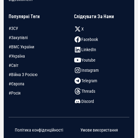
Популярні Теги
Слідкувати За Нами
#ЗСУ
X
#Закупівлі
Facebook
#ВМС України
LinkedIn
#Україна
Youtube
#Світ
Instagram
#Війна З Росією
Telegram
#Європа
Threads
#Росія
Discord
Політика конфіденційності
Умови використання