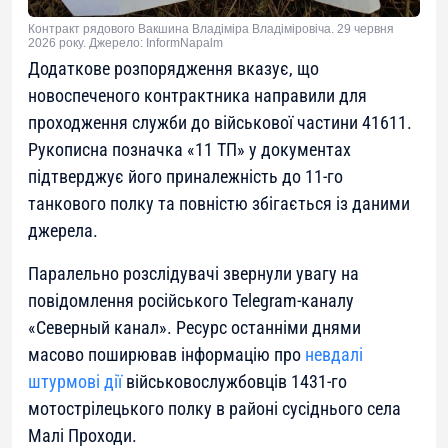
Контракт рядового Вакшина Владіміра Владіміровіча. 29 червня
2026 року. Джерело: InformNapalm
Додаткове розпорядження вказує, що
новоспеченого контрактника направили для
проходження служби до військової частини 41611.
Рукописна позначка «11 ТП» у документах
підтверджує його приналежність до 11-го
танкового полку та повністю збігається із даними
джерела.
Паралельно розслідувачі звернули увагу на
повідомлення російського Telegram-каналу
«Северный канал». Ресурс останніми днями
масово поширював інформацію про
невдалі
штурмові дії
військовослужбовців 1431-го
мотострілецького полку в районі сусіднього села
Малі Проходи.