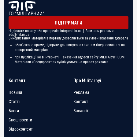
ГО "МІЛІТАРНИЙ"
ПІДТРИМАТИ
Надіслати новину або пресреліз:
info@mil.in.ua
| З питань реклами:
ads@mil.in.ua
Використання матеріалів порталу дозволяється за умови вказання джерела
обов'язкове пряме, відкрите для пошукових систем гіперпосилання на
конкретний матеріал
при публікації не в Інтернеті – вказання адреси сайту MILITARNYI.COM.
Матеріали «Спецпроектів» публікуються на правах реклами.
Контент
Про Militarnyi
Новини
Реклама
Статті
Контакт
Блоги
Вакансії
Спецпроекти
Відеоконтент