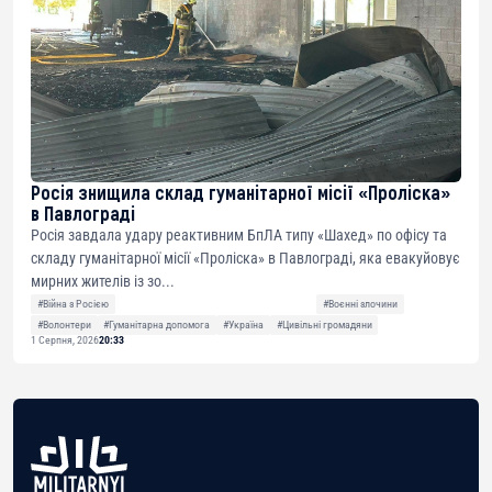
Росія знищила склад гуманітарної місії «Проліска»
в Павлограді
Росія завдала удару реактивним БпЛА типу «Шахед» по офісу та
складу гуманітарної місії «Проліска» в Павлограді, яка евакуйовує
мирних жителів із зо...
#Війна з Росією
#Воєнні злочини
#Волонтери
#Гуманітарна допомога
#Україна
#Цивільні громадяни
1 Серпня, 2026
20:33