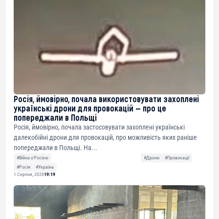
Росія, ймовірно, почала використовувати захоплені
українські дрони для провокацій — про це
попереджали в Польщі
Росія, ймовірно, почала застосовувати захоплені українські
далекобійні дрони для провокацій, про можливість яких раніше
попереджали в Польщі. На...
#Війна з Росією
#Дрони
#Провокації
#Росія
#Україна
1 Серпня, 2026
19:19