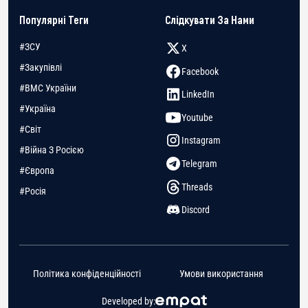
Популярні Теги
Слідкувати За Нами
#ЗСУ
X
#Закупівлі
Facebook
#ВМС України
LinkedIn
#Україна
Youtube
#Світ
Instagram
#Війна З Росією
Telegram
#Європа
Threads
#Росія
Discord
Політика конфіденційності
Умови використання
Developed by: