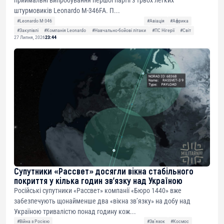
приймальні випробування першої партії з трьох легких
штурмовиків Leonardo M-346FA. П...
#Leonardo M-346
#Авіація
#Африка
#Закупівлі
#Компанія Leonardo
#Навчально-бойові літаки
#ПС Нігерії
#Світ
27 Липня, 2026
23:44
Супутники «Рассвет» досягли вікна стабільного
покриття у кілька годин зв’язку над Україною
Російські супутники «Рассвет» компанії «Бюро 1440» вже
забезпечують щонайменше два «вікна зв’язку» на добу над
Україною тривалістю понад годину кож...
#Війна з Росією
#Звʼязок
#Космос