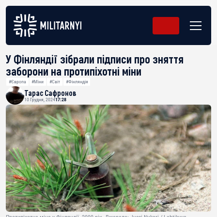
У Фінляндії зібрали підписи про зняття
заборони на протипіхотні міни
#Європа
#Міни
#Світ
#Фінляндія
Тарас Сафронов
10 Грудня, 2024
17:28