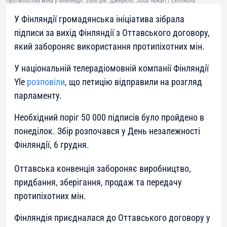
Протипіхотна міна у Фінляндії. 2000 рік. Джерело: Jussi Nukari / Lehtikuva
У Фінляндії громадянська ініціатива зібрала
підписи за вихід Фінляндії з Оттавського договору,
який забороняє використання протипіхотних мін.
У національній телерадіомовній компанії Фінляндії
Yle
розповіли
, що петицію відправили на розгляд
парламенту.
Необхідний поріг 50 000 підписів було пройдено в
понеділок. Збір розпочався у День незалежності
Фінляндії, 6 грудня.
Оттавська конвенція забороняє виробництво,
придбання, зберігання, продаж та передачу
протипіхотних мін.
Фінляндія приєдналася до Оттавського договору у