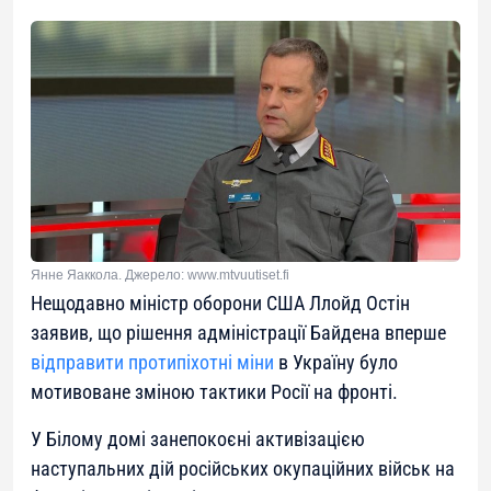
Янне Яаккола. Джерело: www.mtvuutiset.fi
Нещодавно міністр оборони США Ллойд Остін
заявив, що рішення адміністрації Байдена вперше
відправити протипіхотні міни
в Україну було
мотивоване зміною тактики Росії на фронті.
У Білому домі занепокоєні активізацією
наступальних дій російських окупаційних військ на