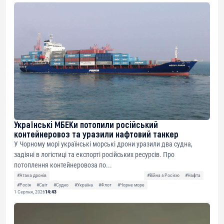
Українські МБЕКи потопили російський
контейнеровоз та уразили нафтовий танкер
У Чорному морі українські морські дрони уразили два судна,
задіяні в логістиці та експорті російських ресурсів. Про
потоплення контейнеровоза по...
#Атака дронів
#Війна з Росією
#Нафта
#Росія
#Світ
#Судно
#Україна
#Флот
#Чорне море
1 Серпня, 2026
14:43