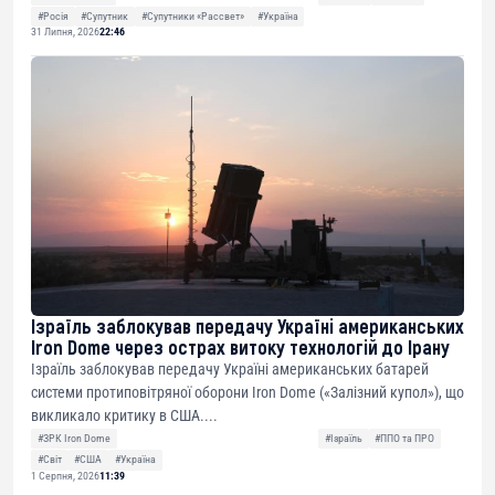
#Росія
#Супутник
#Супутники «Рассвет»
#Україна
31 Липня, 2026
22:46
Ізраїль заблокував передачу Україні американських
Iron Dome через острах витоку технологій до Ірану
Ізраїль заблокував передачу Україні американських батарей
системи протиповітряної оборони Iron Dome («Залізний купол»), що
викликало критику в США....
#ЗРК Iron Dome
#Ізраїль
#ППО та ПРО
#Світ
#США
#Україна
1 Серпня, 2026
11:39