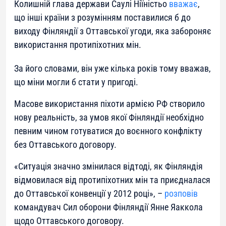
Колишній глава держави Саулі Ніїністьо
вважає
,
що інші країни з розумінням поставилися б до
виходу Фінляндії з Оттавської угоди, яка забороняє
використання протипіхотних мін.
За його словами, він уже кілька років тому вважав,
що міни могли б стати у пригоді.
Масове використання піхоти армією РФ створило
нову реальність, за умов якої Фінляндії необхідно
певним чином готуватися до воєнного конфлікту
без Оттавського договору.
«
Ситуація значно змінилася відтоді, як Фінляндія
відмовилася від протипіхотних мін та приєдналася
до Оттавської конвенції у 2012 році
», –
розповів
командувач Сил оборони Фінляндії Янне Яаккола
щодо Оттавського договору.