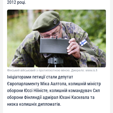
2012 році.
Фінський військовий з протипіхотною міною. Джерело: www.is.fi
Ініціаторами петиції стали депутат
Європарламенту Міка Аалтола, колишній міністр
оборони Юссі Ніїністе, колишній командувач Сил
оборони Фінляндії адмірал Юхані Каскеала та
низка колишніх дипломатів.