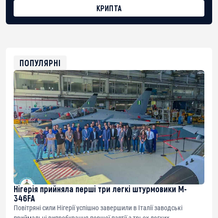
КРИПТА
BTC
bc1qg0z99m95fte7kj8faa7h2kvnq92wvc53exe8gm
USDT
0x8676644fA7B6d328310283cAC1065Ae01d97CEe7
ETH
0xfD02863D3289416fcF50975c9DFda13623f97758
ПОПУЛЯРНІ
Нігерія прийняла перші три легкі штурмовики M-
346FA
Повітряні сили Нігерії успішно завершили в Італії заводські