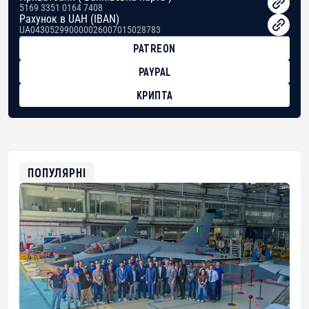
5169 3351 0164 7408
Рахунок в UAH (IBAN)
UA043052990000026007015028783
PATREON
PAYPAL
КРИПТА
BTC
bc1qg0z99m95fte7kj8faa7h2kvnq92wvc53exe8gm
USDT
0x8676644fA7B6d328310283cAC1065Ae01d97CEe7
ETH
0xfD02863D3289416fcF50975c9DFda13623f97758
ПОПУЛЯРНІ