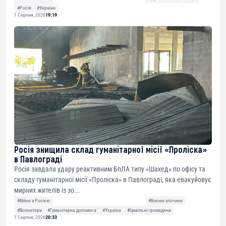
#Росія
#Україна
1 Серпня, 2026
19:19
Росія знищила склад гуманітарної місії «Проліска»
в Павлограді
Росія завдала удару реактивним БпЛА типу «Шахед» по офісу та
складу гуманітарної місії «Проліска» в Павлограді, яка евакуйовує
мирних жителів із зо...
#Війна з Росією
#Воєнні злочини
#Волонтери
#Гуманітарна допомога
#Україна
#Цивільні громадяни
1 Серпня, 2026
20:33