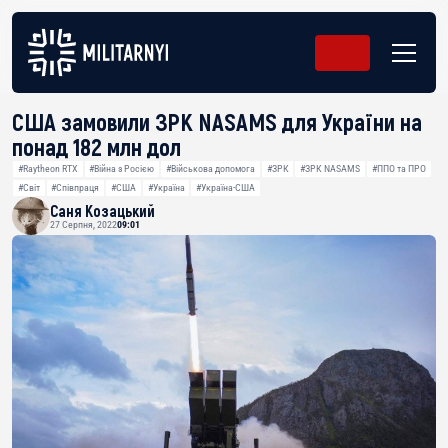
США замовили ЗРК NASAMS для України на
понад 182 млн дол
#Raytheon RTX
#Війна з Росією
#Військова допомога
#ЗРК
#ЗРК NASAMS
#ППО та ПРО
#Світ
#Співпраця
#США
#Україна
#Україна-США
Саня Козацький
27 Серпня, 2022
09:01