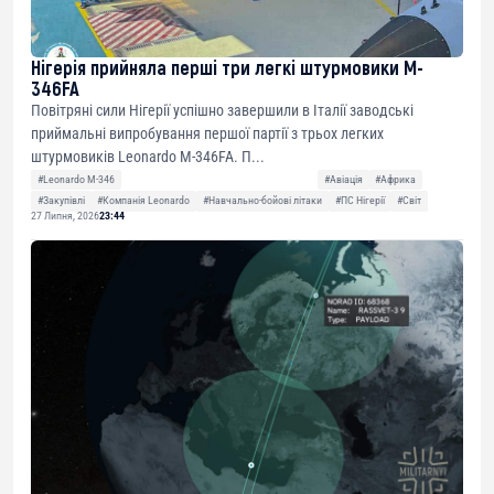
Нігерія прийняла перші три легкі штурмовики M-
346FA
Повітряні сили Нігерії успішно завершили в Італії заводські
приймальні випробування першої партії з трьох легких
штурмовиків Leonardo M-346FA. П...
#Leonardo M-346
#Авіація
#Африка
#Закупівлі
#Компанія Leonardo
#Навчально-бойові літаки
#ПС Нігерії
#Світ
27 Липня, 2026
23:44