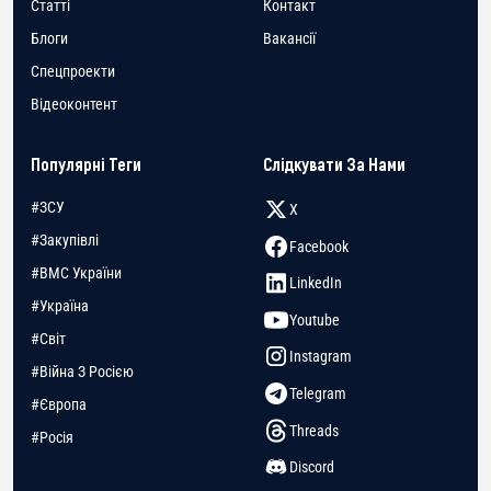
Статті
Контакт
Блоги
Вакансії
Спецпроекти
Відеоконтент
Популярні Теги
Слідкувати За Нами
#ЗСУ
X
#Закупівлі
Facebook
#ВМС України
LinkedIn
#Україна
Youtube
#Світ
Instagram
#Війна З Росією
Telegram
#Європа
Threads
#Росія
Discord