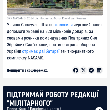
ЗРК NASAMS. 2014 рік. Норвегія. Фото: David van Keulen
У липні Сполучені Штати
оголосили
черговий пакет
допомоги Україні на 820 мільйонів доларів. За
словами речника командування Повітряних Сил
Збройних Сил України, протиповітряна оборона
України
отримає дві батареї
зенітно-ракетного
комплексу NASAMS.
Поширити в соцмережах:
ПІДТРИМАЙ РОБОТУ РЕДАКЦІЇ
"МІЛІТАРНОГО"
Приватбанк ( Банківська карта )