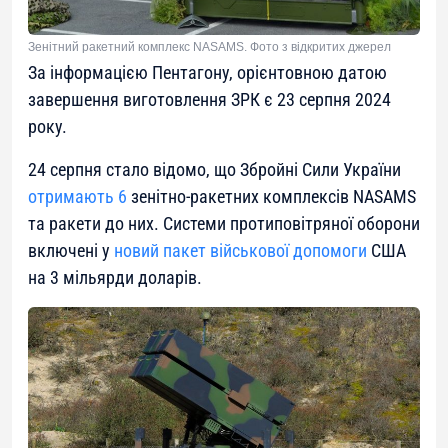
Зенітний ракетний комплекс NASAMS. Фото з відкритих джерел
За інформацією Пентагону, орієнтовною датою
завершення виготовлення ЗРК є 23 серпня 2024
року.
24 серпня стало відомо, що Збройні Сили України
отримають 6
зенітно-ракетних комплексів NASAMS
та ракети до них. Системи протиповітряної оборони
включені у
новий пакет військової допомоги
США
на 3 мільярди доларів.