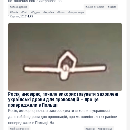
потоплення контейнеровоза по...
#Атака дронів
#Війна з Росією
#Нафта
#Росія
#Світ
#Судно
#Україна
#Флот
#Чорне море
1 Серпня, 2026
14:43
Росія, ймовірно, почала використовувати захоплені
українські дрони для провокацій — про це
попереджали в Польщі
Росія, ймовірно, почала застосовувати захоплені українські
далекобійні дрони для провокацій, про можливість яких раніше
попереджали в Польщі. На...
#Війна з Росією
#Дрони
#Провокації