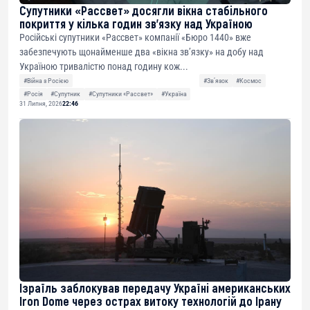
Супутники «Рассвет» досягли вікна стабільного
покриття у кілька годин зв’язку над Україною
Російські супутники «Рассвет» компанії «Бюро 1440» вже
забезпечують щонайменше два «вікна зв’язку» на добу над
Україною тривалістю понад годину кож...
#Війна з Росією
#Звʼязок
#Космос
#Росія
#Супутник
#Супутники «Рассвет»
#Україна
31 Липня, 2026
22:46
Ізраїль заблокував передачу Україні американських
Iron Dome через острах витоку технологій до Ірану