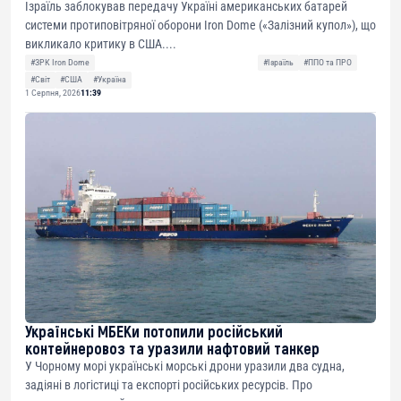
Ізраїль заблокував передачу Україні американських батарей
системи протиповітряної оборони Iron Dome («Залізний купол»), що
викликало критику в США....
#ЗРК Iron Dome
#Ізраїль
#ППО та ПРО
#Світ
#США
#Україна
1 Серпня, 2026
11:39
Українські МБЕКи потопили російський
контейнеровоз та уразили нафтовий танкер
У Чорному морі українські морські дрони уразили два судна,
задіяні в логістиці та експорті російських ресурсів. Про