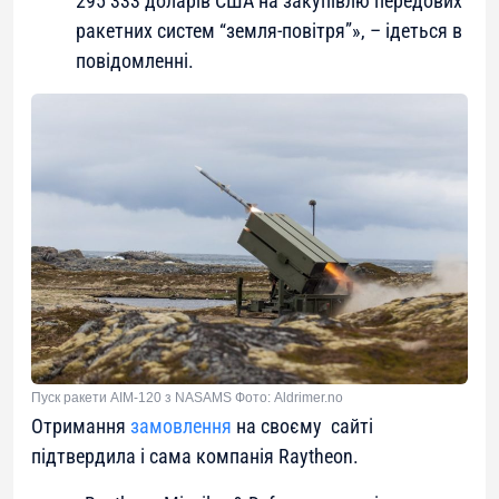
295 333 доларів США на закупівлю передових
ракетних систем “земля-повітря”», – ідеться в
повідомленні.
Пуск ракети AIM-120 з NASAMS Фото: Aldrimer.no
Отримання
замовлення
на своєму сайті
підтвердила і сама компанія Raytheon.