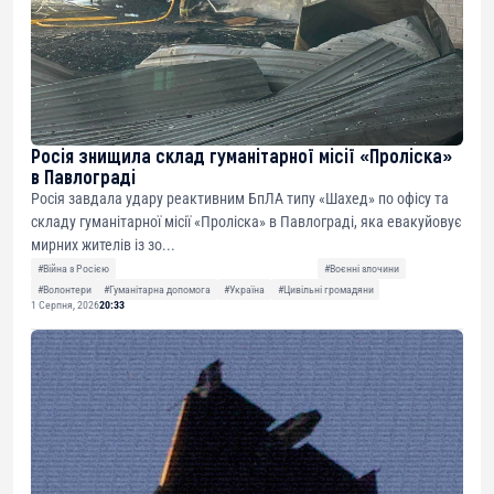
Росія знищила склад гуманітарної місії «Проліска»
в Павлограді
Росія завдала удару реактивним БпЛА типу «Шахед» по офісу та
складу гуманітарної місії «Проліска» в Павлограді, яка евакуйовує
мирних жителів із зо...
#Війна з Росією
#Воєнні злочини
#Волонтери
#Гуманітарна допомога
#Україна
#Цивільні громадяни
1 Серпня, 2026
20:33