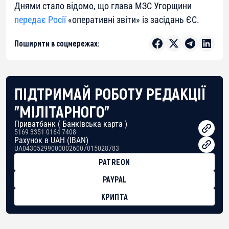
Днями стало відомо, що глава МЗС Угорщини
передає Росії
«оперативні звіти» із засідань ЄС.
Поширити в соцмережах:
ПІДТРИМАЙ РОБОТУ РЕДАКЦІЇ
"МІЛІТАРНОГО"
Приватбанк ( Банківська карта )
5169 3351 0164 7408
Рахунок в UAH (IBAN)
UA043052990000026007015028783
PATREON
PAYPAL
КРИПТА
BTC
bc1qg0z99m95fte7kj8faa7h2kvnq92wvc53exe8gm
USDT