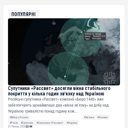
0x8676644fA7B6d328310283cAC1065Ae01d97CEe7
ETH
0xfD02863D3289416fcF50975c9DFda13623f97758
ПОПУЛЯРНІ
Супутники «Рассвет» досягли вікна стабільного
покриття у кілька годин зв’язку над Україною
Російські супутники «Рассвет» компанії «Бюро 1440» вже
забезпечують щонайменше два «вікна зв’язку» на добу над
Україною тривалістю понад годину кож...
#Війна з Росією
#Звʼязок
#Космос
#Росія
#Супутник
#Супутники «Рассвет»
#Україна
31 Липня, 2026
22:46