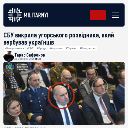
СБУ викрила угорського розвідника, який
вербував українців
#Контррозвідка
#СБУ
#Сусіди
#Угорщина
#Україна
#Шпигунство
Тарас Сафронов
23 Березня, 2026
16:37