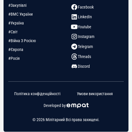
#Закупівлі
Facebook
#ВМС України
LinkedIn
#Україна
Youtube
#Світ
Instagram
#Війна З Росією
Telegram
#Європа
Threads
#Росія
Discord
Політика конфіденційності
Умови використання
Developed by:
© 2026 Мілітарний Всі права захищені.