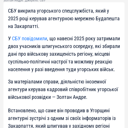
Золтан Андре. Джерело: СБУ
СБУ викрила угорського спецслужбіста, який у
2025 році керував агентурною мережею Будапешта
на Закарпатті.
У
СБУ повідомили
, що навесні 2025 року затримали
двох учасників шпигунського осередку, які збирали
дані про військову захищеність регіону, місцеві
суспільно-політичні настрої та можливу реакцію
населення у разі введення туди угорських військ.
За матеріалами справи, діяльністю іноземної
агентури керував кадровий співробітник угорської
військової розвідки — Золтан Андре.
Встановлено, що саме він проводив в Угорщині
агентурні зустрічі з одним зі своїх інформаторів із
Закарпаття, який шпигував у західному регіоні