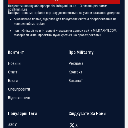
Надіслати новину або пресреліз:
info@mil.in.ua
| З питань реклами:
ads@mil.in.ua
Використання матеріалів порталу дозволяється за умови вказання джерела
обов'язкове пряме, відкрите для пошукових систем гіперпосилання на
конкретний матеріал
при публікації не в Інтернеті – вказання адреси сайту MILITARNYI.COM.
Матеріали «Спецпроектів» публікуються на правах реклами.
Контент
Про Militarnyi
Новини
Реклама
Статті
Контакт
Блоги
Вакансії
Спецпроекти
Відеоконтент
Популярні Теги
Слідкувати За Нами
#ЗСУ
X