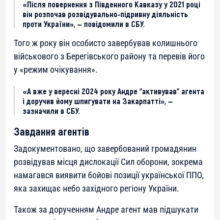
«Після повернення з Південного Кавказу у 2021 році
він розпочав розвідувально-підривну діяльність
проти України», — повідомили в СБУ.
Того ж року він особисто завербував колишнього
військового з Берегівського району та перевів його
у «режим очікування».
«А вже у вересні 2024 року Андре “активував” агента
і доручив йому шпигувати на Закарпатті», —
зазначили в СБУ.
Завдання агентів
Задокументовано, що завербований громадянин
розвідував місця дислокації Сил оборони, зокрема
намагався виявити бойові позиції української ППО,
яка захищає небо західного регіону України.
Також за дорученням Андре агент мав підшукати