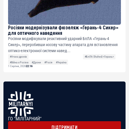
Росіяни модернізували фюзеляж «Герань-4 Сикер»
для оптичного наведення
Росіяни модифікували реактивний ударний БпЛА «Герань-4
Сикер», переробивши носову частину апарата для встановлення
оптико-електронної системи навед...
#Атака дронів
#БпЛА Shahed/«Герань»
#Війна з Росією
#Дрони
#Росія
#Україна
1 Серпня, 2026
22:16
ГО "МІЛІТАРНИЙ"
ПІДТРИМАТИ