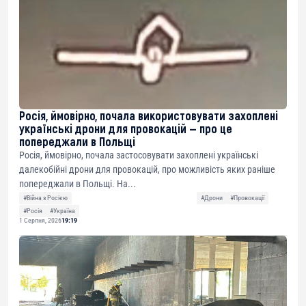
Росія, ймовірно, почала використовувати захоплені
українські дрони для провокацій — про це
попереджали в Польщі
Росія, ймовірно, почала застосовувати захоплені українські
далекобійні дрони для провокацій, про можливість яких раніше
попереджали в Польщі. На...
#Війна з Росією
#Дрони
#Провокації
#Росія
#Україна
1 Серпня, 2026
19:19