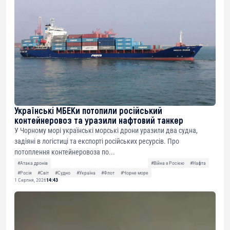
Українські МБЕКи потопили російський
контейнеровоз та уразили нафтовий танкер
У Чорному морі українські морські дрони уразили два судна,
задіяні в логістиці та експорті російських ресурсів. Про
потоплення контейнеровоза по...
#Атака дронів
#Війна з Росією
#Нафта
#Росія
#Світ
#Судно
#Україна
#Флот
#Чорне море
1 Серпня, 2026
14:43