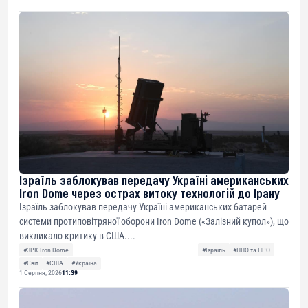
Ізраїль заблокував передачу Україні американських
Iron Dome через острах витоку технологій до Ірану
Ізраїль заблокував передачу Україні американських батарей
системи протиповітряної оборони Iron Dome («Залізний купол»), що
викликало критику в США....
#ЗРК Iron Dome
#Ізраїль
#ППО та ПРО
#Світ
#США
#Україна
1 Серпня, 2026
11:39