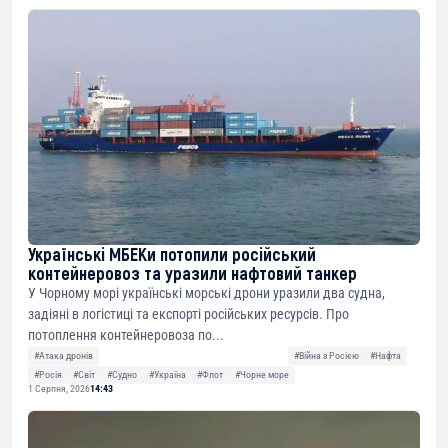
Українські МБЕКи потопили російський
контейнеровоз та уразили нафтовий танкер
У Чорному морі українські морські дрони уразили два судна,
задіяні в логістиці та експорті російських ресурсів. Про
потоплення контейнеровоза по...
#Атака дронів
#Війна з Росією
#Нафта
#Росія
#Світ
#Судно
#Україна
#Флот
#Чорне море
1 Серпня, 2026
14:43