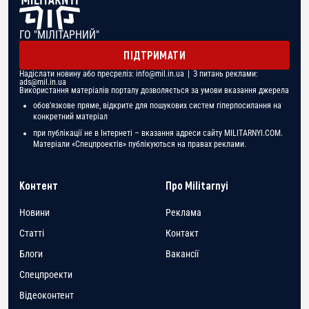
ГО "МІЛІТАРНИЙ"
ПІДТРИМАТИ
Надіслати новину або пресреліз:
info@mil.in.ua
| З питань реклами:
ads@mil.in.ua
Використання матеріалів порталу дозволяється за умови вказання джерела
обов'язкове пряме, відкрите для пошукових систем гіперпосилання на
конкретний матеріал
при публікації не в Інтернеті – вказання адреси сайту MILITARNYI.COM.
Матеріали «Спецпроектів» публікуються на правах реклами.
Контент
Про Militarnyi
Новини
Реклама
Статті
Контакт
Блоги
Вакансії
Спецпроекти
Відеоконтент