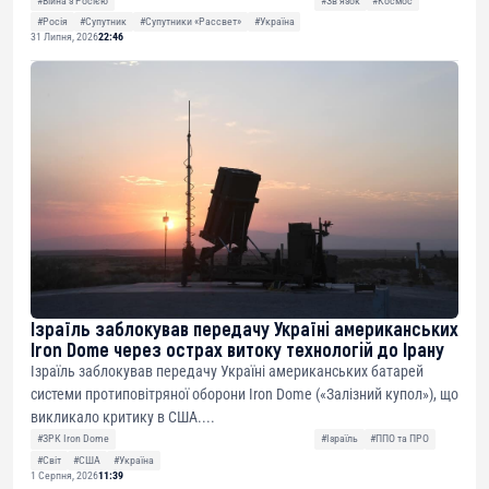
#Війна з Росією
#Звʼязок
#Космос
#Росія
#Супутник
#Супутники «Рассвет»
#Україна
31 Липня, 2026
22:46
Ізраїль заблокував передачу Україні американських
Iron Dome через острах витоку технологій до Ірану
Ізраїль заблокував передачу Україні американських батарей
системи протиповітряної оборони Iron Dome («Залізний купол»), що
викликало критику в США....
#ЗРК Iron Dome
#Ізраїль
#ППО та ПРО
#Світ
#США
#Україна
1 Серпня, 2026
11:39