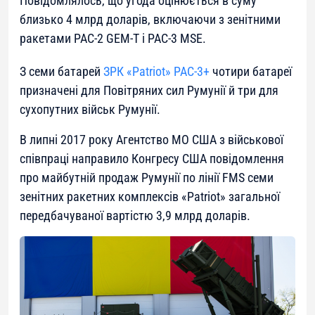
Повідомлялось, що угода оцінюється в суму
близько 4 млрд доларів, включаючи з зенітними
ракетами PAC-2 GEM-T і PAC-3 MSE.
З семи батарей
ЗРК «Patriot» PAC-3+
чотири батареї
призначені для Повітряних сил Румунії й три для
сухопутних військ Румунії.
В липні 2017 року Агентство МО США з військової
співпраці направило Конгресу США повідомлення
про майбутній продаж Румунії по лінії FMS семи
зенітних ракетних комплексів «Patriot» загальної
передбачуваної вартістю 3,9 млрд доларів.