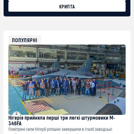
КРИПТА
BTC
bc1qg0z99m95fte7kj8faa7h2kvnq92wvc53exe8gm
USDT
0x8676644fA7B6d328310283cAC1065Ae01d97CEe7
ETH
0xfD02863D3289416fcF50975c9DFda13623f97758
ПОПУЛЯРНІ
Нігерія прийняла перші три легкі штурмовики M-
346FA
Повітряні сили Нігерії успішно завершили в Італії заводські