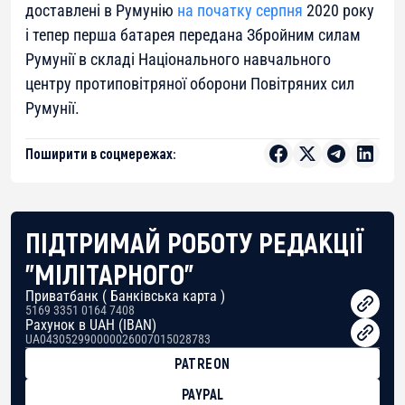
доставлені в Румунію
на початку серпня
2020 року
і тепер перша батарея передана Збройним силам
Румунії в складі Національного навчального
центру протиповітряної оборони Повітряних сил
Румунії.
Поширити в соцмережах:
ПІДТРИМАЙ РОБОТУ РЕДАКЦІЇ
"МІЛІТАРНОГО"
Приватбанк ( Банківська карта )
5169 3351 0164 7408
Рахунок в UAH (IBAN)
UA043052990000026007015028783
PATREON
PAYPAL