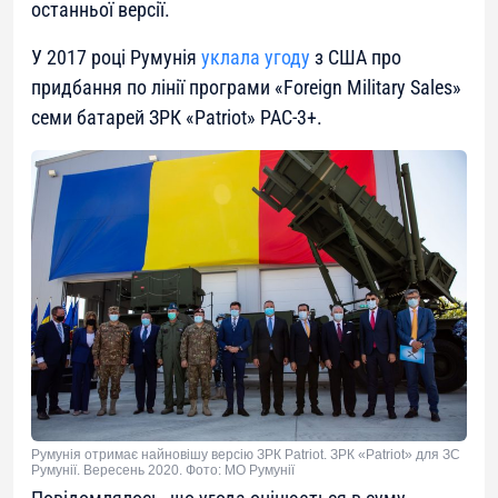
останньої версії.
У 2017 році Румунія
уклала угоду
з США про
придбання по лінії програми «Foreign Military Sales»
семи батарей ЗРК «Patriot» PAC-3+.
Румунія отримає найновішу версію ЗРК Patriot. ЗРК «Patriot» для ЗС
Румунії. Вересень 2020. Фото: МО Румунії