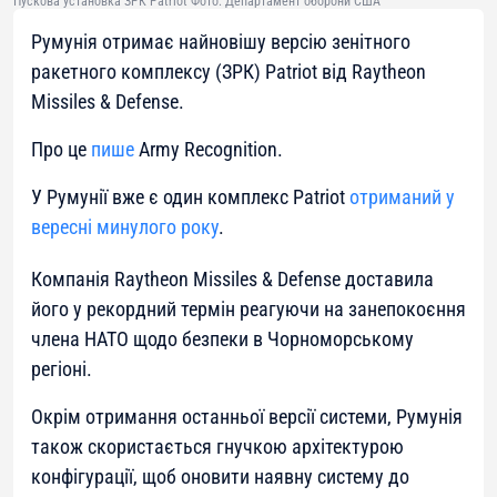
Пускова установка ЗРК Patriot Фото: Департамент оборони США
Румунія отримає найновішу версію зенітного
ракетного комплексу (ЗРК) Patriot від Raytheon
Missiles & Defense.
Про це
пише
Army Recognition.
У Румунії вже є один комплекс Patriot
отриманий у
вересні минулого року
.
Компанія Raytheon Missiles & Defense доставила
його у рекордний термін реагуючи на занепокоєння
члена НАТО щодо безпеки в Чорноморському
регіоні.
Окрім отримання останньої версії системи, Румунія
також скористається гнучкою архітектурою
конфігурації, щоб оновити наявну систему до