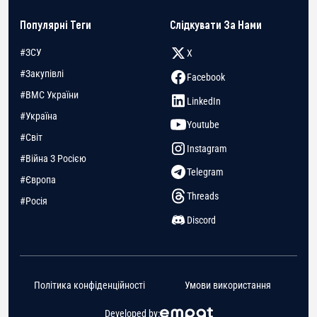
Популярні Теги
Слідкувати За Нами
#ЗСУ
X
#Закупівлі
Facebook
#ВМС України
LinkedIn
#Україна
Youtube
#Світ
Instagram
#Війна З Росією
Telegram
#Європа
Threads
#Росія
Discord
Політика конфіденційності
Умови використання
Developed by: