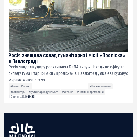
Росія знищила склад гуманітарної місії «Проліска»
в Павлограді
Росія завдала удару реактивним БпЛА типу «Шахед» по офісу та
складу гуманітарної місії «Проліска» в Павлограді, яка евакуйовує
мирних жителів із зо...
#Війна з Росією
#Воєнні злочини
#Волонтери
#Гуманітарна допомога
#Україна
#Цивільні громадяни
1 Серпня, 2026
20:33