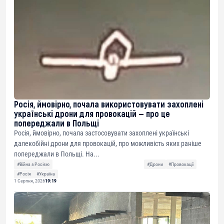
Росія, ймовірно, почала використовувати захоплені
українські дрони для провокацій — про це
попереджали в Польщі
Росія, ймовірно, почала застосовувати захоплені українські
далекобійні дрони для провокацій, про можливість яких раніше
попереджали в Польщі. На...
#Війна з Росією
#Дрони
#Провокації
#Росія
#Україна
1 Серпня, 2026
19:19