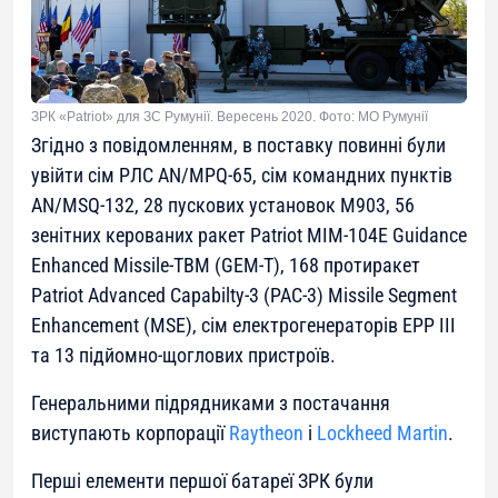
ЗРК «Patriot» для ЗС Румунії. Вересень 2020. Фото: МО Румунії
Згідно з повідомленням, в поставку повинні були
увійти сім РЛС AN/MPQ-65, сім командних пунктів
AN/MSQ-132, 28 пускових установок M903, 56
зенітних керованих ракет Patriot MIM-104E Guidance
Enhanced Missile-TBM (GEM-T), 168 протиракет
Patriot Advanced Capabilty-3 (PAC-3) Missile Segment
Enhancement (MSE), сім електрогенераторів EPP III
та 13 підйомно-щоглових пристроїв.
Генеральними підрядниками з постачання
виступають корпорації
Raytheon
і
Lockheed Martin
.
Перші елементи першої батареї ЗРК були