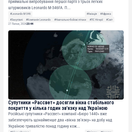
приймальні випробування першої партії з трьох легких
штурмовиків Leonardo M-346FA. П...
#Leonardo M-346
#Авіація
#Африка
#Закупівлі
#Компанія Leonardo
#Навчально-бойові літаки
#ПС Нігерії
#Світ
27 Липня, 2026
23:44
Супутники «Рассвет» досягли вікна стабільного
покриття у кілька годин зв’язку над Україною
Російські супутники «Рассвет» компанії «Бюро 1440» вже
забезпечують щонайменше два «вікна зв’язку» на добу над
Україною тривалістю понад годину кож...