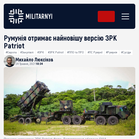
Румунія отримає найновішу версію ЗРК
Patriot
#Європа
#Закупівлі
#ЗРК
#ЗРК Patriot
#ППО та ПРО
#ПС Румунії
#Румунія
#Сусіди
Михайло Люксіков
24 Травня, 2021
10:34