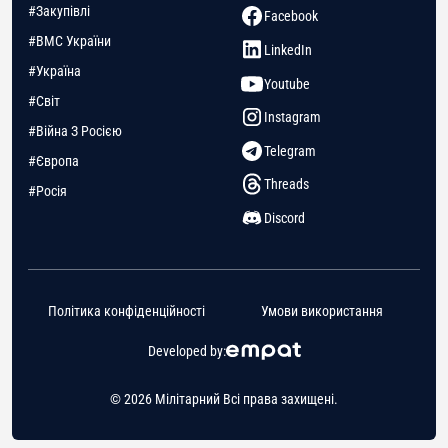
#Закупівлі
Facebook
#ВМС України
LinkedIn
#Україна
Youtube
#Світ
Instagram
#Війна З Росією
Telegram
#Європа
Threads
#Росія
Discord
Політика конфіденційності
Умови використання
Developed by:
© 2026 Мілітарний Всі права захищені.