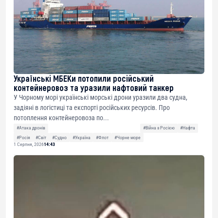
Українські МБЕКи потопили російський
контейнеровоз та уразили нафтовий танкер
У Чорному морі українські морські дрони уразили два судна,
задіяні в логістиці та експорті російських ресурсів. Про
потоплення контейнеровоза по...
#Атака дронів
#Війна з Росією
#Нафта
#Росія
#Світ
#Судно
#Україна
#Флот
#Чорне море
1 Серпня, 2026
14:43