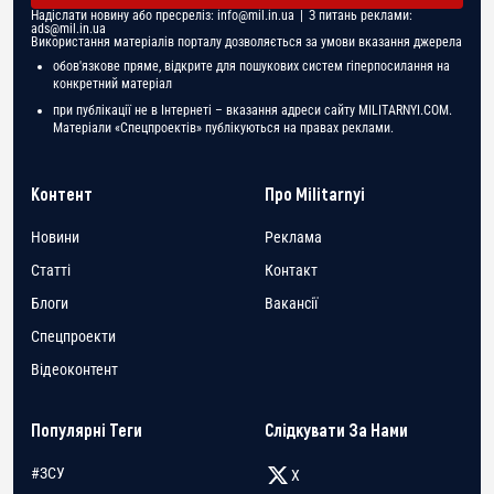
Надіслати новину або пресреліз:
info@mil.in.ua
| З питань реклами:
ads@mil.in.ua
Використання матеріалів порталу дозволяється за умови вказання джерела
обов'язкове пряме, відкрите для пошукових систем гіперпосилання на
конкретний матеріал
при публікації не в Інтернеті – вказання адреси сайту MILITARNYI.COM.
Матеріали «Спецпроектів» публікуються на правах реклами.
Контент
Про Militarnyi
Новини
Реклама
Статті
Контакт
Блоги
Вакансії
Спецпроекти
Відеоконтент
Популярні Теги
Слідкувати За Нами
#ЗСУ
X