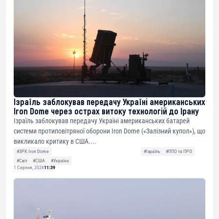
Ізраїль заблокував передачу Україні американських
Iron Dome через острах витоку технологій до Ірану
Ізраїль заблокував передачу Україні американських батарей
системи протиповітряної оборони Iron Dome («Залізний купол»), що
викликало критику в США....
#ЗРК Iron Dome
#Ізраїль
#ППО та ПРО
#Світ
#США
#Україна
1 Серпня, 2026
11:39