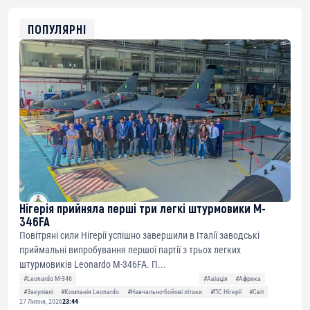
0x8676644fA7B6d328310283cAC1065Ae01d97CEe7
ETH
0xfD02863D3289416fcF50975c9DFda13623f97758
ПОПУЛЯРНІ
Нігерія прийняла перші три легкі штурмовики M-
346FA
Повітряні сили Нігерії успішно завершили в Італії заводські
приймальні випробування першої партії з трьох легких
штурмовиків Leonardo M-346FA. П...
#Leonardo M-346
#Авіація
#Африка
#Закупівлі
#Компанія Leonardo
#Навчально-бойові літаки
#ПС Нігерії
#Світ
27 Липня, 2026
23:44