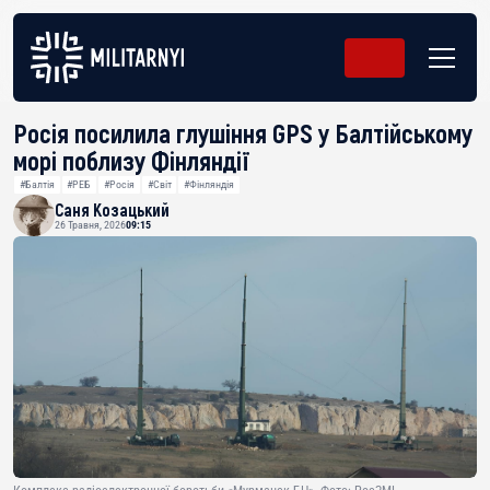
Росія посилила глушіння GPS у Балтійському
морі поблизу Фінляндії
#Балтія
#РЕБ
#Росія
#Світ
#Фінляндія
Саня Козацький
26 Травня, 2026
09:15