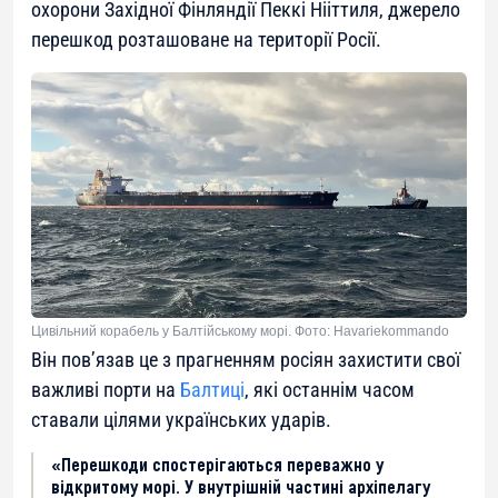
охорони Західної Фінляндії Пеккі Нііттиля, джерело
перешкод розташоване на території Росії.
Цивільний корабель у Балтійському морі. Фото: Havariekommando
Він пов’язав це з прагненням росіян захистити свої
важливі порти на
Балтиці
, які останнім часом
ставали цілями українських ударів.
«Перешкоди спостерігаються переважно у
відкритому морі. У внутрішній частині архіпелагу