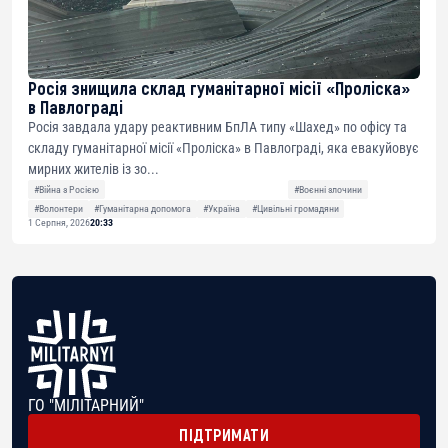
Росія знищила склад гуманітарної місії «Проліска»
в Павлограді
Росія завдала удару реактивним БпЛА типу «Шахед» по офісу та
складу гуманітарної місії «Проліска» в Павлограді, яка евакуйовує
мирних жителів із зо...
#Війна з Росією
#Воєнні злочини
#Волонтери
#Гуманітарна допомога
#Україна
#Цивільні громадяни
1 Серпня, 2026
20:33
ГО "МІЛІТАРНИЙ"
ПІДТРИМАТИ