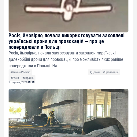
Росія, ймовірно, почала використовувати захоплені
українські дрони для провокацій — про це
попереджали в Польщі
Росія, ймовірно, почала застосовувати захоплені українські
далекобійні дрони для провокацій, про можливість яких раніше
попереджали в Польщі. На...
#Війна з Росією
#Дрони
#Провокації
#Росія
#Україна
1 Серпня, 2026
19:19