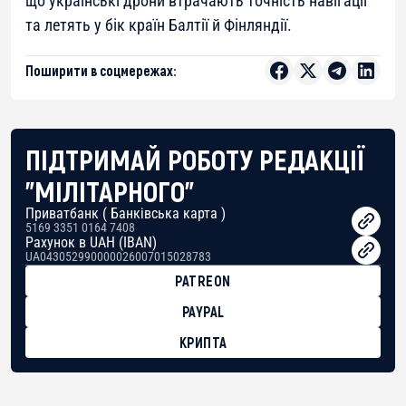
що українські дрони втрачають точність навігації
та летять у бік країн Балтії й Фінляндії.
Поширити в соцмережах:
ПІДТРИМАЙ РОБОТУ РЕДАКЦІЇ
"МІЛІТАРНОГО"
Приватбанк ( Банківська карта )
5169 3351 0164 7408
Рахунок в UAH (IBAN)
UA043052990000026007015028783
PATREON
PAYPAL
КРИПТА
BTC
bc1qg0z99m95fte7kj8faa7h2kvnq92wvc53exe8gm
USDT