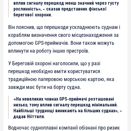
вплив сигналу перешкод менш значний через густу
рослинність», – сказав представник фінської
берегової охорони.
Він пояснив, що перешкоди ускладнюють суднам і
кораблям визначення свого місцезнаходження за
допомогою GPS-приймачів. Вони також можуть
вплинути на роботу інших пристроїв.
У Береговій охороні наголосили, що у разі
перешкод необхідно вміти користуватися
традиційною паперовою морською картою, яка
завжди має бути на борту судна.
«На невеликих човнах GPS-приймачі розташовані
низько, тому вплив сигналу перешкод мінімальний.
Найбільші труднощі виникають на більших суднах», –
додав Нііттиля.
Водночас судноплавні компанії обізнані про ризик