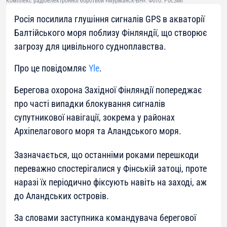
Комплекс радіоелектронної боротьби «Мурманск-БН». Фото: РосЗМІ
Росія посилила глушіння сигналів GPS в акваторії
Балтійського моря поблизу Фінляндії, що створює
загрозу для цивільного судноплавства.
Про це повідомляє
Yle
.
Берегова охорона Західної Фінляндії попереджає
про часті випадки блокування сигналів
супутникової навігації, зокрема у районах
Архіпелагового моря та Аландського моря.
Зазначається, що останніми роками перешкоди
переважно спостерігалися у Фінській затоці, проте
наразі їх періодично фіксують навіть на заході, аж
до Аландських островів.
За словами заступника командувача берегової