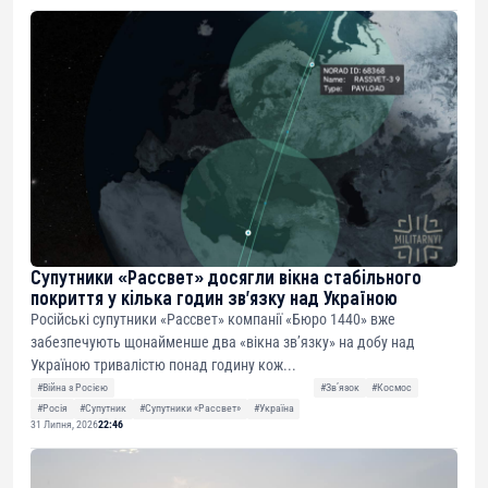
Супутники «Рассвет» досягли вікна стабільного
покриття у кілька годин зв’язку над Україною
Російські супутники «Рассвет» компанії «Бюро 1440» вже
забезпечують щонайменше два «вікна зв’язку» на добу над
Україною тривалістю понад годину кож...
#Війна з Росією
#Звʼязок
#Космос
#Росія
#Супутник
#Супутники «Рассвет»
#Україна
31 Липня, 2026
22:46