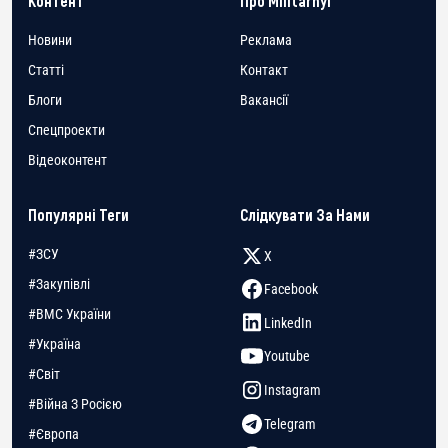
Контент
Про Militarnyi
Новини
Реклама
Статті
Контакт
Блоги
Вакансії
Спецпроекти
Відеоконтент
Популярні Теги
Слідкувати За Нами
#ЗСУ
X
#Закупівлі
Facebook
#ВМС України
LinkedIn
#Україна
Youtube
#Світ
Instagram
#Війна З Росією
Telegram
#Європа