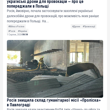
українські дрони для провокацій — про це
попереджали в Польщі
Росія, ймовірно, почала застосовувати захоплені українські
далекобійні дрони для провокацій, про можливість яких раніше
попереджали в Польщі. На...
#Війна з Росією
#Дрони
#Провокації
#Росія
#Україна
1 Серпня, 2026
19:19
Росія знищила склад гуманітарної місії «Проліска»
в Павлограді
Росія завдала удару реактивним БпЛА типу «Шахед» по офісу та