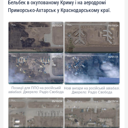
Бельбек в окупованому Криму і на аеродромі
Приморсько-Ахтарськ у Краснодарському краї.
Позиції для ППО на російській
Нові ангари на російській авіабазі.
авіабазі. Джерело: Радіо Свобода
Джерело: Радіо Свобода