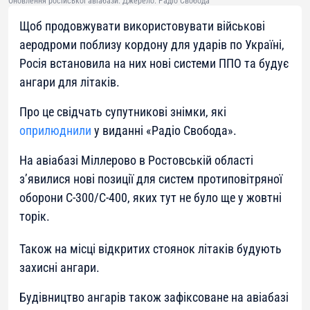
Оновлення російської авіабази. Джерело: Радіо Свобода
Щоб продовжувати використовувати військові
аеродроми поблизу кордону для ударів по Україні,
Росія встановила на них нові системи ППО та будує
ангари для літаків.
Про це свідчать супутникові знімки, які
оприлюднили
у виданні «Радіо Свобода».
На авіабазі Міллерово в Ростовській області
з’явилися нові позиції для систем протиповітряної
оборони С-300/С-400, яких тут не було ще у жовтні
торік.
Також на місці відкритих стоянок літаків будують
захисні ангари.
Будівництво ангарів також зафіксоване на авіабазі