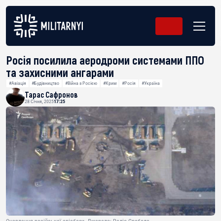
Росія посилила аеродроми системами ППО
та захисними ангарами
#Авіація
#Будівництво
#Війна з Росією
#Крим
#Росія
#Україна
Тарас Сафронов
28 Січня, 2025
17:25