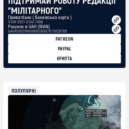
"МІЛІТАРНОГО"
Приватбанк ( Банківська карта )
5169 3351 0164 7408
Рахунок в UAH (IBAN)
UA043052990000026007015028783
PATREON
PAYPAL
КРИПТА
BTC
bc1qg0z99m95fte7kj8faa7h2kvnq92wvc53exe8gm
USDT
0x8676644fA7B6d328310283cAC1065Ae01d97CEe7
ETH
0xfD02863D3289416fcF50975c9DFda13623f97758
ПОПУЛЯРНІ