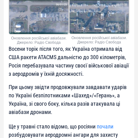
Оновлення російської авіабази.
Оновлення російської авіабази.
Джерело: Радіо Свобода
Джерело: Радіо Свобода
Восени торік після того, як Україна отримала від
США ракети ATACMS дальністю до 300 кілометрів,
Росія перебазувала частину своєї військової авіації
з аеродромів у їхній досяжності.
При цьому звідти продовжували завдавати ударів
по Україні безпілотниками «Шахед»/«Герань», а
Україна, зі свого боку, кілька разів атакувала ці
авіабази дронами.
Ще у травні стало відомо, що росіяни
почали
розбудовувати аеродромні ангари для захисту