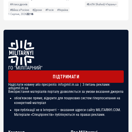
#Атака дронів
#БпЛА Shahed/«Герань»
#Війна з Росією
#Дрони
#Росія
#Україна
1 Серпня, 2026
22:16
ГО "МІЛІТАРНИЙ"
ПІДТРИМАТИ
Надіслати новину або пресреліз:
info@mil.in.ua
| З питань реклами:
ads@mil.in.ua
Використання матеріалів порталу дозволяється за умови вказання джерела
обов'язкове пряме, відкрите для пошукових систем гіперпосилання на
конкретний матеріал
при публікації не в Інтернеті – вказання адреси сайту MILITARNYI.COM.
Матеріали «Спецпроектів» публікуються на правах реклами.