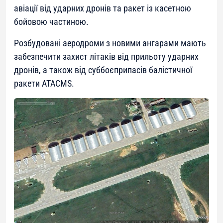
авіації від ударних дронів та ракет із касетною
бойовою частиною.
Розбудовані аеродроми з новими ангарами мають
забезпечити захист літаків від прильоту ударних
дронів, а також від суббоєприпасів балістичної
ракети ATACMS.