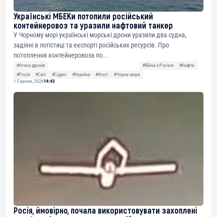
Українські МБЕКи потопили російський
контейнеровоз та уразили нафтовий танкер
У Чорному морі українські морські дрони уразили два судна,
задіяні в логістиці та експорті російських ресурсів. Про
потоплення контейнеровоза по...
#Атака дронів
#Війна з Росією
#Нафта
#Росія
#Світ
#Судно
#Україна
#Флот
#Чорне море
1 Серпня, 2026
14:43
Росія, ймовірно, почала використовувати захоплені