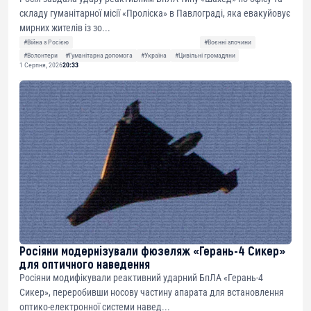
складу гуманітарної місії «Проліска» в Павлограді, яка евакуйовує
мирних жителів із зо...
#Війна з Росією
#Воєнні злочини
#Волонтери
#Гуманітарна допомога
#Україна
#Цивільні громадяни
1 Серпня, 2026
20:33
Росіяни модернізували фюзеляж «Герань-4 Сикер»
для оптичного наведення
Росіяни модифікували реактивний ударний БпЛА «Герань-4
Сикер», переробивши носову частину апарата для встановлення
оптико-електронної системи навед...