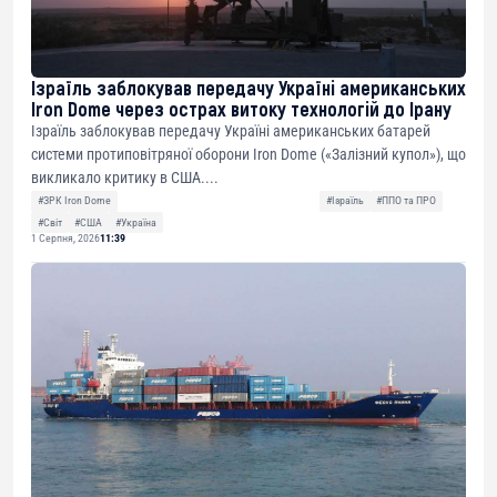
Ізраїль заблокував передачу Україні американських
Iron Dome через острах витоку технологій до Ірану
Ізраїль заблокував передачу Україні американських батарей
системи протиповітряної оборони Iron Dome («Залізний купол»), що
викликало критику в США....
#ЗРК Iron Dome
#Ізраїль
#ППО та ПРО
#Світ
#США
#Україна
1 Серпня, 2026
11:39