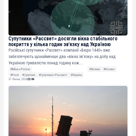
Супутники «Рассвет» досягли вікна стабільного
покриття у кілька годин зв’язку над Україною
Російські супутники «Рассвет» компанії «Бюро 1440» вже
забезпечують щонайменше два «вікна зв’язку» на добу над
Україною тривалістю понад годину кож...
#Війна з Росією
#Звʼязок
#Космос
#Росія
#Супутник
#Супутники «Рассвет»
#Україна
31 Липня, 2026
22:46