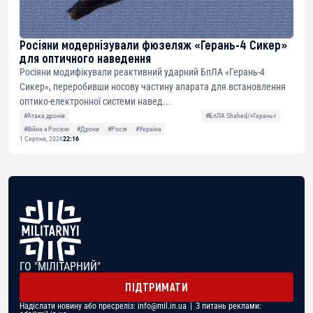
Росіяни модернізували фюзеляж «Герань-4 Сикер»
для оптичного наведення
Росіяни модифікували реактивний ударний БпЛА «Герань-4
Сикер», переробивши носову частину апарата для встановлення
оптико-електронної системи навед...
#Атака дронів
#БпЛА Shahed/«Герань»
#Війна з Росією
#Дрони
#Росія
#Україна
1 Серпня, 2026
22:16
ГО "МІЛІТАРНИЙ"
ПІДТРИМАТИ
Надіслати новину або пресреліз:
info@mil.in.ua
| З питань реклами: