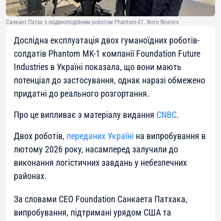
Санкает Патак з людиноподібним роботом Phantom-01. Фото Reuters
Дослідна експлуатація двох гуманоїдних роботів-
солдатів Phantom MK-1 компанії Foundation Future
Industries в Україні показала, що вони мають
потенціал до застосування, однак наразі обмежено
придатні до реального розгортання.
Про це випливає з матеріалу видання
CNBC
.
Двох роботів,
переданих Україні
на випробування в
лютому 2026 року, насамперед залучили до
виконання логістичних завдань у небезпечних
районах.
За словами CEO Foundation Санкаета Патхака,
випробування, підтримані урядом США та