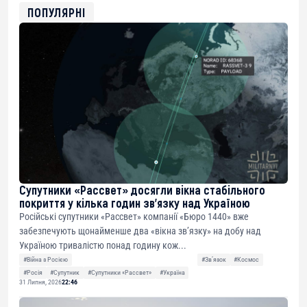
0xfD02863D3289416fcF50975c9DFda13623f97758
ПОПУЛЯРНІ
Супутники «Рассвет» досягли вікна стабільного
покриття у кілька годин зв’язку над Україною
Російські супутники «Рассвет» компанії «Бюро 1440» вже
забезпечують щонайменше два «вікна зв’язку» на добу над
Україною тривалістю понад годину кож...
#Війна з Росією
#Звʼязок
#Космос
#Росія
#Супутник
#Супутники «Рассвет»
#Україна
31 Липня, 2026
22:46