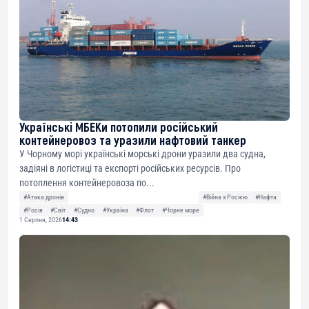
Українські МБЕКи потопили російський
контейнеровоз та уразили нафтовий танкер
У Чорному морі українські морські дрони уразили два судна,
задіяні в логістиці та експорті російських ресурсів. Про
потоплення контейнеровоза по...
#Атака дронів
#Війна з Росією
#Нафта
#Росія
#Світ
#Судно
#Україна
#Флот
#Чорне море
1 Серпня, 2026
14:43