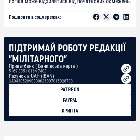
логіка може відхилятися від початкових обмежень.
Поширити в соцмережах:
ПІДТРИМАЙ РОБОТУ РЕДАКЦІЇ
"МІЛІТАРНОГО"
Приватбанк ( Банківська карта )
5169 3351 0164 7408
Рахунок в UAH (IBAN)
UA043052990000026007015028783
PATREON
PAYPAL
КРИПТА
BTC
bc1qg0z99m95fte7kj8faa7h2kvnq92wvc53exe8gm
USDT
0x8676644fA7B6d328310283cAC1065Ae01d97CEe7
ETH