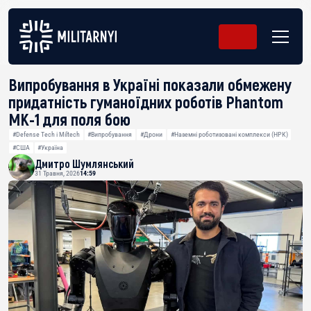
Випробування в Україні показали обмежену
придатність гуманоїдних роботів Phantom
MK-1 для поля бою
#Defense Tech і Miltech
#Випробування
#Дрони
#Наземні роботизовані комплекси (НРК)
#США
#Україна
Дмитро Шумлянський
31 Травня, 2026
14:59