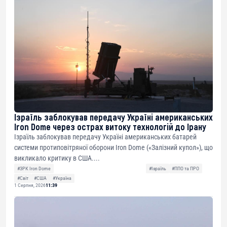
Ізраїль заблокував передачу Україні американських
Iron Dome через острах витоку технологій до Ірану
Ізраїль заблокував передачу Україні американських батарей
системи протиповітряної оборони Iron Dome («Залізний купол»), що
викликало критику в США....
#ЗРК Iron Dome
#Ізраїль
#ППО та ПРО
#Світ
#США
#Україна
1 Серпня, 2026
11:39