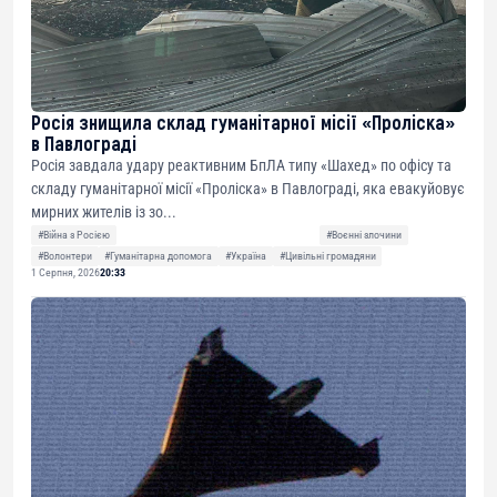
Росія знищила склад гуманітарної місії «Проліска»
в Павлограді
Росія завдала удару реактивним БпЛА типу «Шахед» по офісу та
складу гуманітарної місії «Проліска» в Павлограді, яка евакуйовує
мирних жителів із зо...
#Війна з Росією
#Воєнні злочини
#Волонтери
#Гуманітарна допомога
#Україна
#Цивільні громадяни
1 Серпня, 2026
20:33