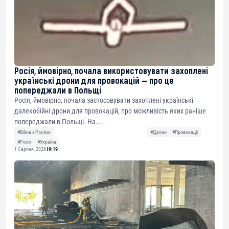
Росія, ймовірно, почала використовувати захоплені
українські дрони для провокацій — про це
попереджали в Польщі
Росія, ймовірно, почала застосовувати захоплені українські
далекобійні дрони для провокацій, про можливість яких раніше
попереджали в Польщі. На...
#Війна з Росією
#Дрони
#Провокації
#Росія
#Україна
1 Серпня, 2026
19:19