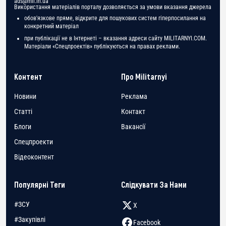
ads@mil.in.ua
Використання матеріалів порталу дозволяється за умови вказання джерела
обов'язкове пряме, відкрите для пошукових систем гіперпосилання на
конкретний матеріал
при публікації не в Інтернеті – вказання адреси сайту MILITARNYI.COM.
Матеріали «Спецпроектів» публікуються на правах реклами.
Контент
Про Militarnyi
Новини
Реклама
Статті
Контакт
Блоги
Вакансії
Спецпроекти
Відеоконтент
Популярні Теги
Слідкувати За Нами
#ЗСУ
X
#Закупівлі
Facebook