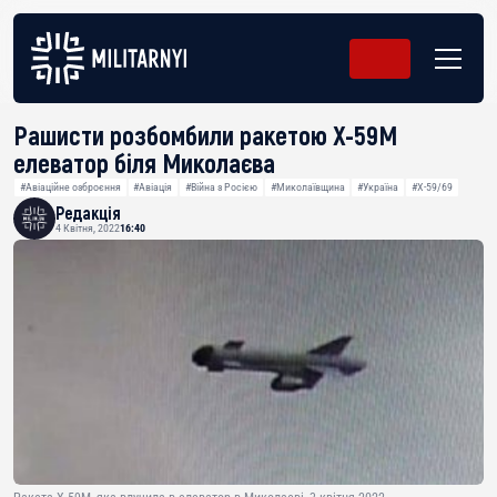
Рашисти розбомбили ракетою Х-59М
елеватор біля Миколаєва
#Авіаційне озброєння
#Авіація
#Війна з Росією
#Миколаївщина
#Україна
#Х-59/69
Редакція
4 Квітня, 2022
16:40