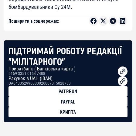
бомбардувальники Су-24М.
Поширити в соцмережах:
ПІДТРИМАЙ РОБОТУ РЕДАКЦІЇ
"МІЛІТАРНОГО"
Приватбанк ( Банківська карта )
5169 3351 0164 7408
Рахунок в UAH (IBAN)
UA043052990000026007015028783
PATREON
PAYPAL
КРИПТА
BTC
bc1qg0z99m95fte7kj8faa7h2kvnq92wvc53exe8gm
USDT
0x8676644fA7B6d328310283cAC1065Ae01d97CEe7