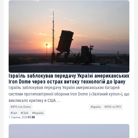
Ізраїль заблокував передачу Україні американських
Iron Dome через острах витоку технологій до Ірану
Ізраїль заблокував передачу Україні американських батарей
системи протиповітряної оборони Iron Dome («Залізний купол»), що
викликало критику в США....
#ЗРК Iron Dome
#Ізраїль
#ППО та ПРО
#Світ
#США
#Україна
1 Серпня, 2026
11:39