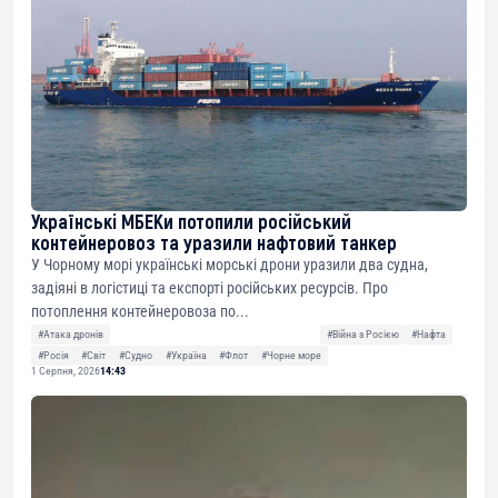
Українські МБЕКи потопили російський
контейнеровоз та уразили нафтовий танкер
У Чорному морі українські морські дрони уразили два судна,
задіяні в логістиці та експорті російських ресурсів. Про
потоплення контейнеровоза по...
#Атака дронів
#Війна з Росією
#Нафта
#Росія
#Світ
#Судно
#Україна
#Флот
#Чорне море
1 Серпня, 2026
14:43