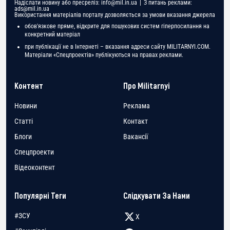
Надіслати новину або пресреліз:
info@mil.in.ua
| З питань реклами:
ads@mil.in.ua
Використання матеріалів порталу дозволяється за умови вказання джерела
обов'язкове пряме, відкрите для пошукових систем гіперпосилання на
конкретний матеріал
при публікації не в Інтернеті – вказання адреси сайту MILITARNYI.COM.
Матеріали «Спецпроектів» публікуються на правах реклами.
Контент
Про Militarnyi
Новини
Реклама
Статті
Контакт
Блоги
Вакансії
Спецпроекти
Відеоконтент
Популярні Теги
Слідкувати За Нами
#ЗСУ
X