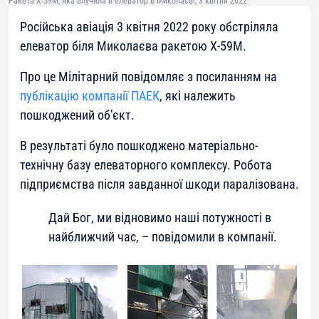
Ракета Х-59М, яка влучила в елеватор в Миколаєві, 3 квітня 2022
Російська авіація 3 квітня 2022 року обстріляла
елеватор біля Миколаєва ракетою Х-59М.
Про це Мілітарний повідомляє з посиланням на
публікацію компанії ПАЕК
, які належить
пошкоджений об’єкт.
В результаті було пошкоджено матеріально-
технічну базу елеваторного комплексу. Робота
підприємства після завданної шкоди паралізована.
Дай Бог, ми відновимо наші потужності в
найближчий час, – повідомили в компанії.