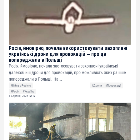
Росія, ймовірно, почала використовувати захоплені
українські дрони для провокацій — про це
попереджали в Польщі
Росія, ймовірно, почала застосовувати захоплені українські
далекобійні дрони для провокацій, про можливість яких раніше
попереджали в Польщі. На...
#Війна з Росією
#Дрони
#Провокації
#Росія
#Україна
1 Серпня, 2026
19:19