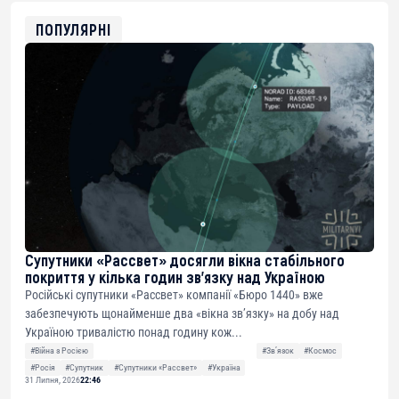
ETH
0xfD02863D3289416fcF50975c9DFda13623f97758
ПОПУЛЯРНІ
Супутники «Рассвет» досягли вікна стабільного
покриття у кілька годин зв’язку над Україною
Російські супутники «Рассвет» компанії «Бюро 1440» вже
забезпечують щонайменше два «вікна зв’язку» на добу над
Україною тривалістю понад годину кож...
#Війна з Росією
#Звʼязок
#Космос
#Росія
#Супутник
#Супутники «Рассвет»
#Україна
31 Липня, 2026
22:46