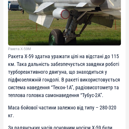
Ракета Х-59М
Ракета Х-59 здатна уражати цілі на відстані до 115
км. Така дальність забезпечується завдяки роботі
турбореактивного двигуна, що знаходиться у
підфюзеляжній гондолі. В ракеті використовується
система наведення “Текон-1А”, радіовисотометр та
теплова головка самонаведення “Тубус-2А”.
Маса бойової частини залежно від типу – 280-320
кг.
За радянських часів основним носієм Х-59 були