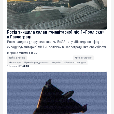
Росія знищила склад гуманітарної місії «Проліска»
в Павлограді
Росія завдала удару реактивним БпЛА типу «Шахед» по офісу та
складу гуманітарної місії «Проліска» в Павлограді, яка евакуйовує
мирних жителів із зо...
#Війна з Росією
#Воєнні злочини
#Волонтери
#Гуманітарна допомога
#Україна
#Цивільні громадяни
1 Серпня, 2026
20:33