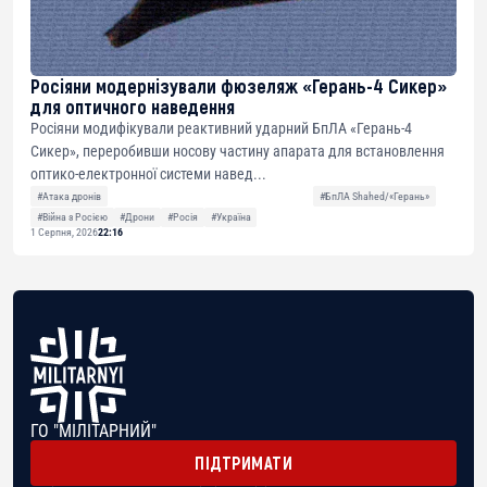
Росіяни модернізували фюзеляж «Герань-4 Сикер»
для оптичного наведення
Росіяни модифікували реактивний ударний БпЛА «Герань-4
Сикер», переробивши носову частину апарата для встановлення
оптико-електронної системи навед...
#Атака дронів
#БпЛА Shahed/«Герань»
#Війна з Росією
#Дрони
#Росія
#Україна
1 Серпня, 2026
22:16
ГО "МІЛІТАРНИЙ"
ПІДТРИМАТИ