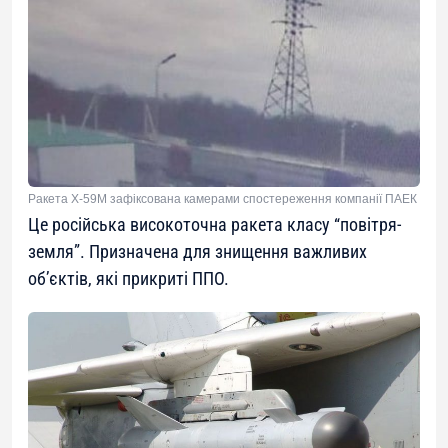
Ракета Х-59М зафіксована камерами спостереження компанії ПАЕК
Це російська високоточна ракета класу “повітря-
земля”. Призначена для знищення важливих
об’єктів, які прикриті ППО.