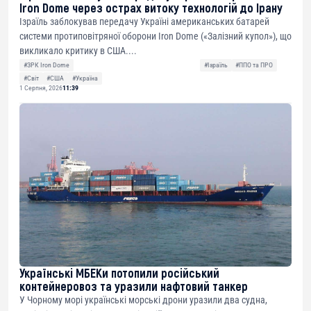
Iron Dome через острах витоку технологій до Ірану
Ізраїль заблокував передачу Україні американських батарей
системи протиповітряної оборони Iron Dome («Залізний купол»), що
викликало критику в США....
#ЗРК Iron Dome
#Ізраїль
#ППО та ПРО
#Світ
#США
#Україна
1 Серпня, 2026
11:39
Українські МБЕКи потопили російський
контейнеровоз та уразили нафтовий танкер
У Чорному морі українські морські дрони уразили два судна,