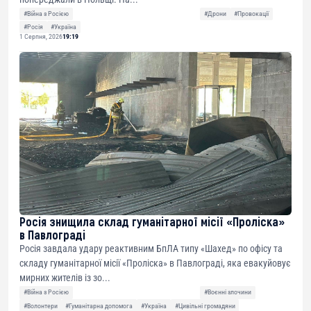
#Війна з Росією
#Дрони
#Провокації
#Росія
#Україна
1 Серпня, 2026
19:19
Росія знищила склад гуманітарної місії «Проліска»
в Павлограді
Росія завдала удару реактивним БпЛА типу «Шахед» по офісу та
складу гуманітарної місії «Проліска» в Павлограді, яка евакуйовує
мирних жителів із зо...
#Війна з Росією
#Воєнні злочини
#Волонтери
#Гуманітарна допомога
#Україна
#Цивільні громадяни