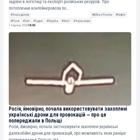
задіяні в логістиці та експорті російських ресурсів. Про
потоплення контейнеровоза по...
#Атака дронів
#Війна з Росією
#Нафта
#Росія
#Світ
#Судно
#Україна
#Флот
#Чорне море
1 Серпня, 2026
14:43
Росія, ймовірно, почала використовувати захоплені
українські дрони для провокацій — про це
попереджали в Польщі
Росія, ймовірно, почала застосовувати захоплені українські
далекобійні дрони для провокацій, про можливість яких раніше
попереджали в Польщі. На...