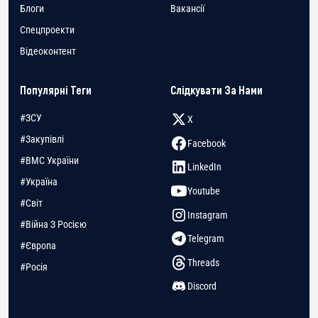
Блоги
Вакансії
Спецпроекти
Відеоконтент
Популярні Теги
Слідкувати За Нами
#ЗСУ
X
#Закупівлі
Facebook
#ВМС України
LinkedIn
#Україна
Youtube
#Світ
Instagram
#Війна З Росією
Telegram
#Європа
Threads
#Росія
Discord