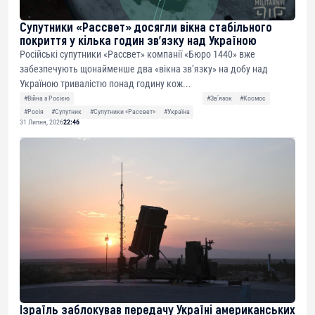
Супутники «Рассвет» досягли вікна стабільного
покриття у кілька годин зв’язку над Україною
Російські супутники «Рассвет» компанії «Бюро 1440» вже
забезпечують щонайменше два «вікна зв’язку» на добу над
Україною тривалістю понад годину кож...
#Війна з Росією
#Звʼязок
#Космос
#Росія
#Супутник
#Супутники «Рассвет»
#Україна
31 Липня, 2026
22:46
Ізраїль заблокував передачу Україні американських