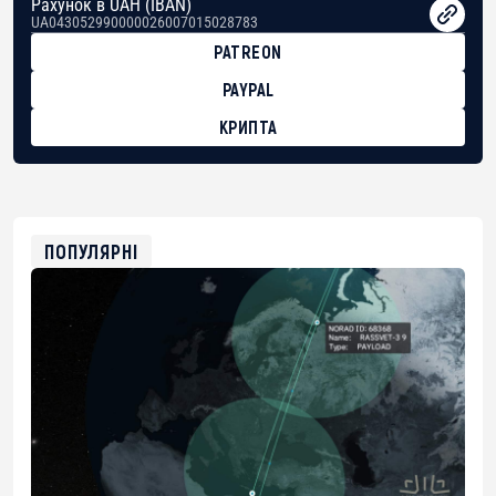
Рахунок в UAH (IBAN)
UA043052990000026007015028783
PATREON
PAYPAL
КРИПТА
BTC
bc1qg0z99m95fte7kj8faa7h2kvnq92wvc53exe8gm
USDT
0x8676644fA7B6d328310283cAC1065Ae01d97CEe7
ETH
0xfD02863D3289416fcF50975c9DFda13623f97758
ПОПУЛЯРНІ