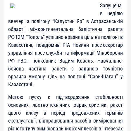
Запущена
в неділю
ввечері з полігону “Капустин Яр” в Астраханській
області міжконтинентальна балістична ракета
РС-12М “Тополь” успішно вразила ціль на полігоні в
Казахстані, повідомив РІА Новини прес-секретар
управління прес-служби та інформації Міноборони
РФ РВСП полковник Вадим Коваль. Навчально-
бойова частина ракети з заданою точністю
вразила умовну ціль на полігоні “Сари-Шаган” у
Казахстані.
Метою пуску є підтвердження стабільності
основних льотно-технічних характеристик ракет
цього класу в період продовжених термінів
експлуатації, відпрацювання засобів вимірювання
різного типу вимірювальних комплексів в інтересах