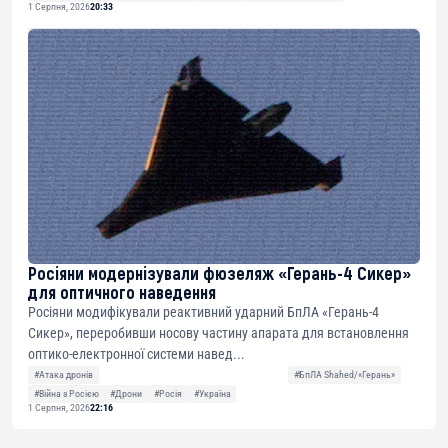
1 Серпня, 2026
20:33
Росіяни модернізували фюзеляж «Герань-4 Сикер»
для оптичного наведення
Росіяни модифікували реактивний ударний БпЛА «Герань-4
Сикер», переробивши носову частину апарата для встановлення
оптико-електронної системи навед...
#Атака дронів
#БпЛА Shahed/«Герань»
#Війна з Росією
#Дрони
#Росія
#Україна
1 Серпня, 2026
22:16