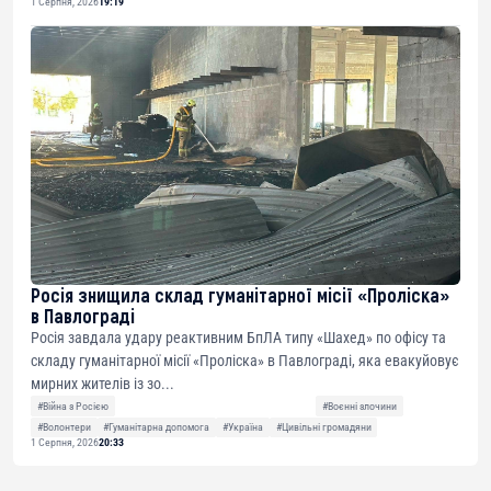
1 Серпня, 2026
19:19
Росія знищила склад гуманітарної місії «Проліска»
в Павлограді
Росія завдала удару реактивним БпЛА типу «Шахед» по офісу та
складу гуманітарної місії «Проліска» в Павлограді, яка евакуйовує
мирних жителів із зо...
#Війна з Росією
#Воєнні злочини
#Волонтери
#Гуманітарна допомога
#Україна
#Цивільні громадяни
1 Серпня, 2026
20:33