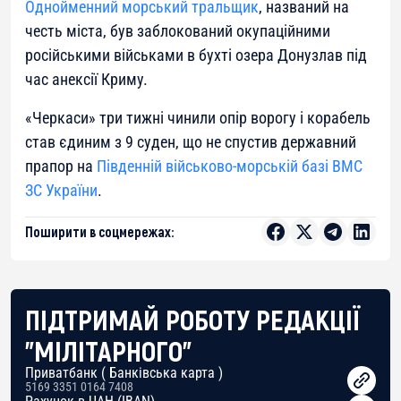
Однойменний морський тральщик
, названий на
честь міста, був заблокований окупаційними
російськими військами в бухті озера Донузлав під
час анексії Криму.
«Черкаси» три тижні чинили опір ворогу і корабель
став єдиним з 9 суден, що не спустив державний
прапор на
Південній військово-морській базі ВМС
ЗС України
.
Поширити в соцмережах:
ПІДТРИМАЙ РОБОТУ РЕДАКЦІЇ
"МІЛІТАРНОГО"
Приватбанк ( Банківська карта )
5169 3351 0164 7408