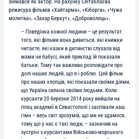
знімався як актор. На рахунку Сеітаблаєва
режисура фільмів «Хайтарма», «Кіборги», «Чужа
молитва», «Захар Беркут», «Доброволець».
– Поведінка кожної людини – це результат
того, які фільми вона дивиться, які книжки
читаєте, які казки в дитинстві слухала від
мами чи бабусі, який приклад їй показали
батьки. Тому так важливо розповідати про
долі наших людей, що я і роблю. Цей фільм
про наших хлопців, які показали своїми діями,
що Україна сильна своїми людьми. Коли
курсанти 20 березня 2014 року вийшли на
плац академії в Севастополі і заспівали наш
гімн – весь світ зрозумів, що ми не здамося,
тому що у нас є такі люди
, – зазначив на
зустрічі з курсантами Військово-морського