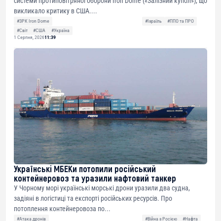
системи протиповітряної оборони Iron Dome («Залізний купол»), що
викликало критику в США....
#ЗРК Iron Dome
#Ізраїль
#ППО та ПРО
#Світ
#США
#Україна
1 Серпня, 2026
11:39
Українські МБЕКи потопили російський
контейнеровоз та уразили нафтовий танкер
У Чорному морі українські морські дрони уразили два судна,
задіяні в логістиці та експорті російських ресурсів. Про
потоплення контейнеровоза по...
#Атака дронів
#Війна з Росією
#Нафта