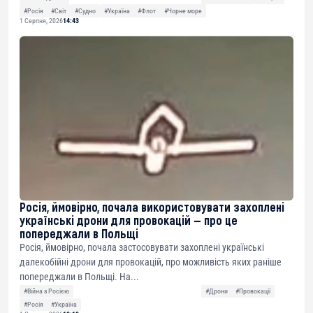
#Росія
#Світ
#Судно
#Україна
#Флот
#Чорне море
1 Серпня, 2026
14:43
Росія, ймовірно, почала використовувати захоплені
українські дрони для провокацій — про це
попереджали в Польщі
Росія, ймовірно, почала застосовувати захоплені українські
далекобійні дрони для провокацій, про можливість яких раніше
попереджали в Польщі. На...
#Війна з Росією
#Дрони
#Провокації
#Росія
#Україна