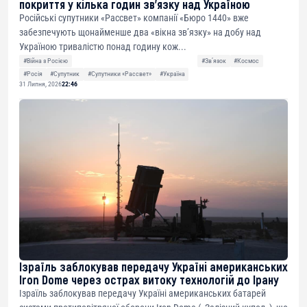
покриття у кілька годин зв’язку над Україною
Російські супутники «Рассвет» компанії «Бюро 1440» вже
забезпечують щонайменше два «вікна зв’язку» на добу над
Україною тривалістю понад годину кож...
#Війна з Росією
#Звʼязок
#Космос
#Росія
#Супутник
#Супутники «Рассвет»
#Україна
31 Липня, 2026
22:46
Ізраїль заблокував передачу Україні американських
Iron Dome через острах витоку технологій до Ірану
Ізраїль заблокував передачу Україні американських батарей