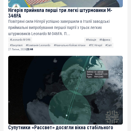
Нігерія прийняла перші три легкі штурмовики M-
346FA
Повітряні сили Нігерії успішно завершили в Італії заводські
приймальні випробування першої партії з трьох легких
штурмовиків Leonardo M-346FA. П...
#Leonardo M-346
#Авіація
#Африка
#Закупівлі
#Компанія Leonardo
#Навчально-бойові літаки
#ПС Нігерії
#Світ
27 Липня, 2026
23:44
Супутники «Рассвет» досягли вікна стабільного