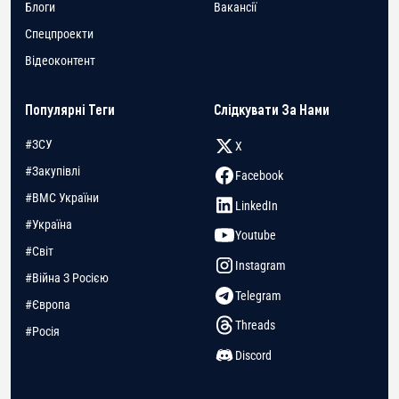
Блоги
Вакансії
Спецпроекти
Відеоконтент
Популярні Теги
Слідкувати За Нами
#ЗСУ
X
#Закупівлі
Facebook
#ВМС України
LinkedIn
#Україна
Youtube
#Світ
Instagram
#Війна З Росією
Telegram
#Європа
Threads
#Росія
Discord