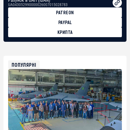
Рахунок в UAH (IBAN)
UA043052990000026007015028783
PATREON
PAYPAL
КРИПТА
BTC
bc1qg0z99m95fte7kj8faa7h2kvnq92wvc53exe8gm
USDT
0x8676644fA7B6d328310283cAC1065Ae01d97CEe7
ETH
0xfD02863D3289416fcF50975c9DFda13623f97758
ПОПУЛЯРНІ