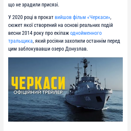
що не зрадили присязі.
У 2020 році в прокат
вийшов фільм «Черкаси»
,
сюжет якої створений на основі реальних подій
весни 2014 року про екіпаж
однойменного
тральщика
, який росіяни захопили останнім перед
цим заблокувавши озеро Донузлав.