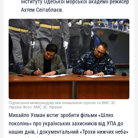
інституту Одеської морської академії режисер
Ахтем Сеітаблаєв.
Підписання меморандуму між знімальною групою та ВМС ЗС
України Фото: ВМС ЗС України
Михайло Ухман встиг зробити фільми «Шлях
поколінь» про українських захисників від УПА до
наших днів, і документальний «Трохи нижчих неба»