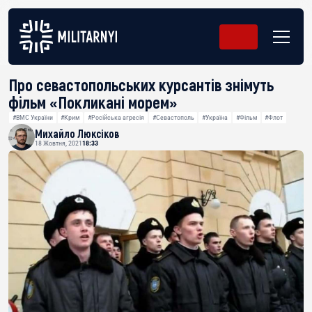
Про севастопольських курсантів знімуть
фільм «Покликані морем»
#ВМС України
#Крим
#Російська агресія
#Севастополь
#Україна
#Фільм
#Флот
Михайло Люксіков
18 Жовтня, 2021
18:33