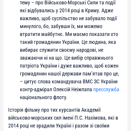
тему – про Військово-Морські Сили та події
які відбувались у 2014 році в Криму. Адже
важливо, щоб суспільство не забувало події
минулого, бо, забувши їх, ми можемо
втратити майбутнє. Ми маємо показати хто
такий громадянин України. Це людина, яка
вибирає служити своєму народові, не
зважаючи ні на що. Це вибір справжнього
патріота України і дуже важливо, щоб кожен
громадянин нашої держави пам’ятав про це
,
– цитує слова командувача ВМС ЗС України
контр-адмірал Олексій Неіжпапа
пресслужба
національного флоту.
Історія фільму про тих курсантів Академії
військово-морських сил імені П.С. Нахімова, які в
2014 році не зрадили Україні і разом зі своїми