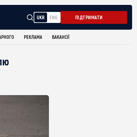
UKR
ENG
ПІДТРИМАТИ
АРНОГО
РЕКЛАМА
ВАКАНСІЇ
влю