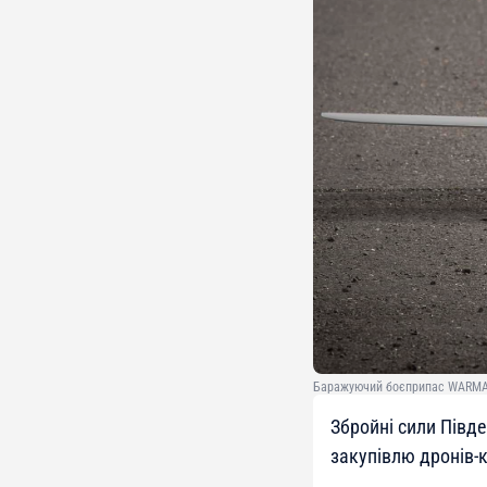
Баражуючий боєприпас WARMATE
Збройні сили Півд
закупівлю дронів-