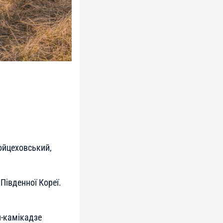
ойцеховський,
Південної Кореї.
и-камікадзе