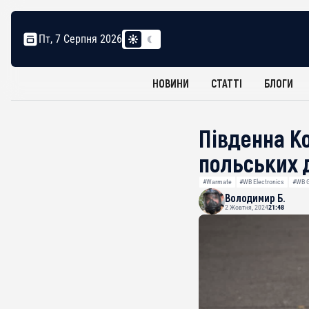
Пт, 7 Серпня 2026
НОВИНИ
СТАТТІ
БЛОГИ
Південна К
польських 
#Warmate
#WB Electronics
#WB 
Володимир Б.
2 Жовтня, 2024
21:48