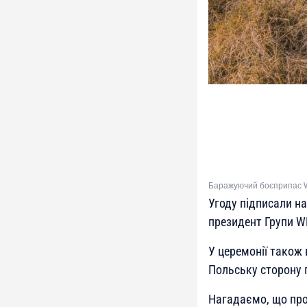
Баражуючий боєприпас W
Угоду підписали н
президент Групи W
У церемонії також 
Польську сторону 
Нагадаємо, що про