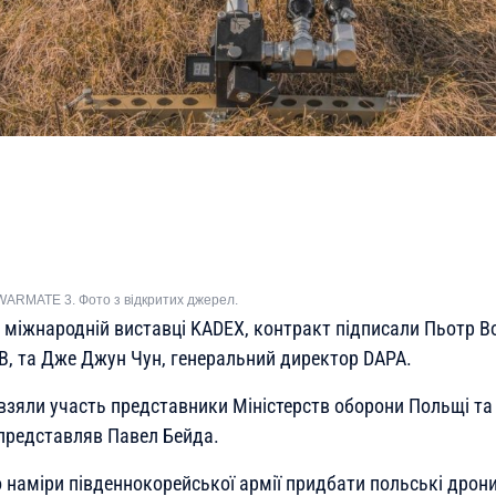
ARMATE 3. Фото з відкритих джерел.
а міжнародній виставці KADEX, контракт підписали Пьотр В
B, та Дже Джун Чун, генеральний директор DAPA.
взяли участь представники Міністерств оборони Польщі та 
представляв Павел Бейда.
 наміри південнокорейської армії придбати польські дрон