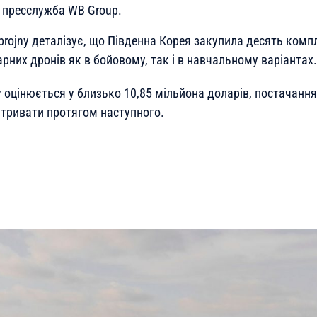
пресслужба WB Group.
brojny деталізує, що Південна Корея закупила десять комп
них дронів як в бойовому, так і в навчальному варіантах.
у оцінюється у близько 10,85 мільйона доларів, постачанн
 тривати протягом наступного.