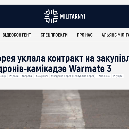
ВІДЕОКОНТЕНТ
СПЕЦПРОЕКТИ
ПРО НАС
АЛЬЯНС МІЛІТ
орея уклала контракт на закупі
дронів-камікадзе Warmate 3
Group
#Дрони
#Європа
#Закупівлі
#Південна Корея (Республіка Корея)
#Польща
#Сусіди