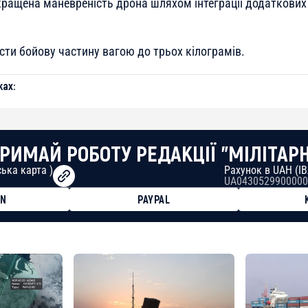
окращена маневреність дрона шляхом інтеграції додаткови
сти бойову частину вагою до трьох кілограмів.
ах:
РИМАЙ РОБОТУ РЕДАКЦІЇ "МІЛІТАР
ька карта )
Рахунок в UAH (I
UA0430529900000
ON
PAYPAL
8faa7h2kvnq92wvc53exe8gm
8310283cAC1065Ae01d97CEe7
cF50975c9DFda13623f97758