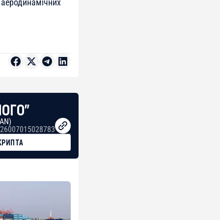
х аеродинамічних
НОГО"
BAN)
26007015028783
КРИПТА