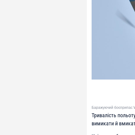
Баражуючий боєприпас W
Тривалість польот
вимикати й вмикат