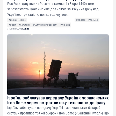
Російські супутники «Рассвет» компанії «Бюро 1440» вже
забезпечують щонайменше два «вікна зв’язку» на добу над
Україною тривалістю понад годину кож...
#Війна з Росією
#Звʼязок
#Космос
#Росія
#Супутник
#Супутники «Рассвет»
#Україна
31 Липня, 2026
22:46
Ізраїль заблокував передачу Україні американських
Iron Dome через острах витоку технологій до Ірану
Ізраїль заблокував передачу Україні американських батарей
системи протиповітряної оборони Iron Dome («Залізний купол»), що