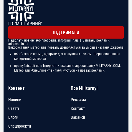
ГО "МІЛІТАРНИЙ"
ПІДТРИМАТИ
Надіслати новину або пресреліз:
info@mil.in.ua
| З питань реклами:
ads@mil.in.ua
Використання матеріалів порталу дозволяється за умови вказання джерела
обов'язкове пряме, відкрите для пошукових систем гіперпосилання на
конкретний матеріал
при публікації не в Інтернеті – вказання адреси сайту MILITARNYI.COM.
Матеріали «Спецпроектів» публікуються на правах реклами.
Контент
Про Militarnyi
Новини
Реклама
Статті
Контакт
Блоги
Вакансії
Спецпроекти