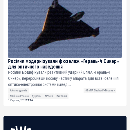
Росіяни модернізували фюзеляж «Герань-4 Сикер»
для оптичного наведення
Росіяни модифікували реактивний ударний БпЛА «Герань-4
Сикер», переробивши носову частину апарата для встановлення
оптико-електронної системи навед...
#Атака дронів
#БпЛА Shahed/«Герань»
#Війна з Росією
#Дрони
#Росія
#Україна
1 Серпня, 2026
22:16