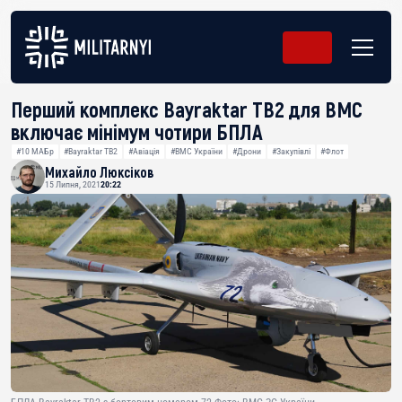
Перший комплекс Bayraktar TB2 для ВМС
включає мінімум чотири БПЛА
#10 МАБр
#Bayraktar TB2
#Авіація
#ВМС України
#Дрони
#Закупівлі
#Флот
Михайло Люксіков
15 Липня, 2021
20:22