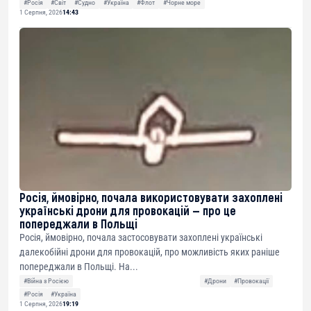
#Росія
#Світ
#Судно
#Україна
#Флот
#Чорне море
1 Серпня, 2026
14:43
Росія, ймовірно, почала використовувати захоплені
українські дрони для провокацій — про це
попереджали в Польщі
Росія, ймовірно, почала застосовувати захоплені українські
далекобійні дрони для провокацій, про можливість яких раніше
попереджали в Польщі. На...
#Війна з Росією
#Дрони
#Провокації
#Росія
#Україна
1 Серпня, 2026
19:19