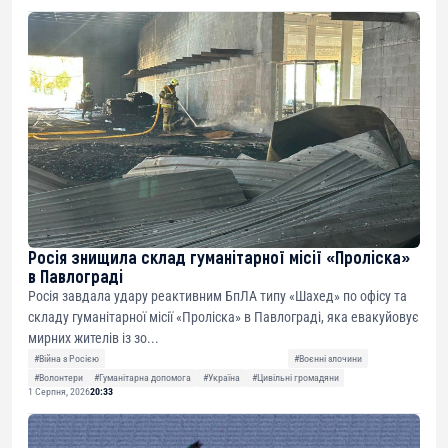
Росія знищила склад гуманітарної місії «Проліска»
в Павлограді
Росія завдала удару реактивним БпЛА типу «Шахед» по офісу та
складу гуманітарної місії «Проліска» в Павлограді, яка евакуйовує
мирних жителів із зо...
#Війна з Росією
#Воєнні злочини
#Волонтери
#Гуманітарна допомога
#Україна
#Цивільні громадяни
1 Серпня, 2026
20:33