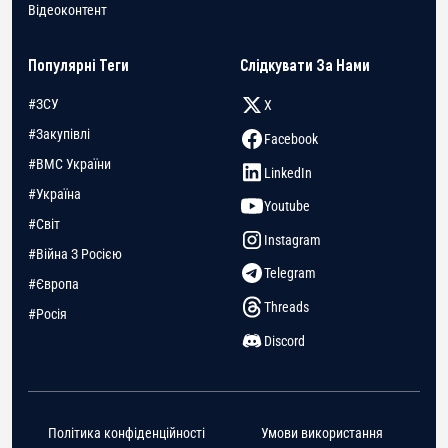
Відеоконтент
Популярні Теги
Слідкувати За Нами
#ЗСУ
X
#Закупівлі
Facebook
#ВМС України
LinkedIn
#Україна
Youtube
#Світ
Instagram
#Війна З Росією
Telegram
#Європа
Threads
#Росія
Discord
Політика конфіденційності
Умови використання