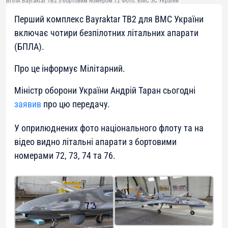
БПЛА Bayraktar TB2 з бортовим номером 72 Фото: ВМС ЗС України
Перший комплекс Bayraktar TB2 для ВМС України
включає чотири безпілотних літальних апарати
(БПЛА).
Про це інформує Мілітарний.
Міністр оборони України Андрій Таран сьогодні
заявив
про цю передачу.
У оприлюднених фото національного флоту та на
відео видно літальні апарати з бортовими
номерами 72, 73, 74 та 76.