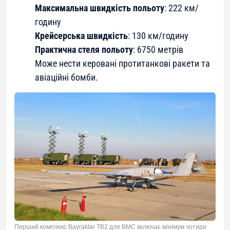
Максимальна швидкість польоту
: 222 км/
годину
Крейсерська швидкість
: 130 км/годину
Практична стеля польоту
: 6750 метрів
Може нести керовані протитанкові ракети та
авіаційні бомби.
Перший комплекс Bayraktar TB2 для ВМС включає мінімум чотири