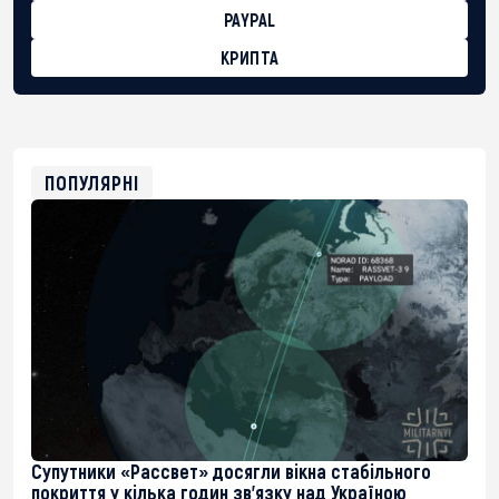
PAYPAL
КРИПТА
BTC
bc1qg0z99m95fte7kj8faa7h2kvnq92wvc53exe8gm
USDT
0x8676644fA7B6d328310283cAC1065Ae01d97CEe7
ETH
0xfD02863D3289416fcF50975c9DFda13623f97758
ПОПУЛЯРНІ
Супутники «Рассвет» досягли вікна стабільного
покриття у кілька годин зв’язку над Україною