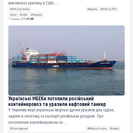
викликало критику в США....
#ЗРК Iron Dome
#Ізраїль
#ППО та ПРО
#Світ
#США
#Україна
1 Серпня, 2026
11:39
Українські МБЕКи потопили російський
контейнеровоз та уразили нафтовий танкер
У Чорному морі українські морські дрони уразили два судна,
задіяні в логістиці та експорті російських ресурсів. Про
потоплення контейнеровоза по...
#Атака дронів
#Війна з Росією
#Нафта