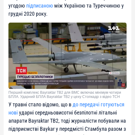
угодою
підписаною
між Україною та Туреччиною у
грудні 2020 року.
Перший комплекс Bayraktar TB2 для ВМС включає мінімум чотири
БПЛА. Ударний БПЛА Bayraktar TB2 у цеху Стопкадр з відео ТСН
У травні стало відомо, що в
до передачі готуються
нові
ударні середньовисотні безпілотні літальні
апарати Bayraktar TB2, тоді журналісти побували на
підприємстві Baykar у передмісті Стамбула разом з