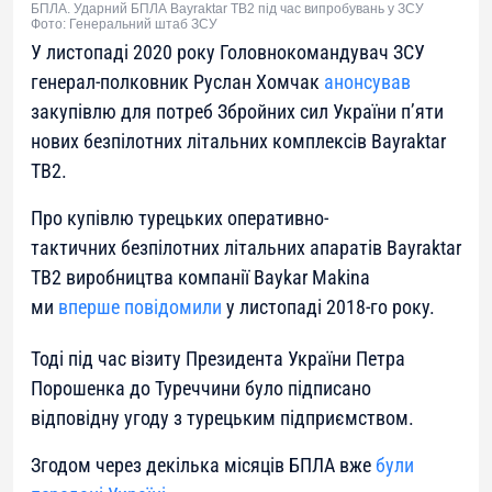
БПЛА. Ударний БПЛА Bayraktar TB2 під час випробувань у ЗСУ
Фото: Генеральний штаб ЗСУ
У листопаді 2020 року Головнокомандувач ЗСУ
генерал-полковник Руслан Хомчак
анонсував
закупівлю для потреб Збройних сил України п’яти
нових безпілотних літальних комплексів Bayraktar
TB2.
Про купівлю турецьких оперативно-
тактичних безпілотних літальних апаратів
Bayraktar
TB2
виробництва компанії Baykar Makina
ми
вперше повідомили
у листопаді 2018-го року.
Тоді під час візиту Президента України Петра
Порошенка
до Туреччини було підписано
відповідну угоду з турецьким підприємством.
Згодом через декілька місяців БПЛА вже
були