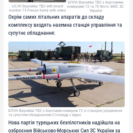
БПЛА Bayraktar TB2 з бортовими
UCAV Bayraktar TB2 with board
номерами 72 та 76 Фото: ВМС ЗС
number 73 Freeze frame with video
України
Окрім самих літальних апаратів до складу
комплексу входять наземна станція управління та
супутнє обладнання:
БПЛА Bayraktar TB2 з бортовим номером 72 зі станцією управління
та супутнім обладнанням Стопкадр з відео
Нова партія турецьких безпілотників надійшла на
озброєння Військово-Морських Сил ЗС України за