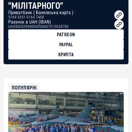
"МІЛІТАРНОГО"
Приватбанк ( Банківська карта )
5169 3351 0164 7408
Рахунок в UAH (IBAN)
UA043052990000026007015028783
PATREON
PAYPAL
КРИПТА
BTC
bc1qg0z99m95fte7kj8faa7h2kvnq92wvc53exe8gm
USDT
0x8676644fA7B6d328310283cAC1065Ae01d97CEe7
ETH
0xfD02863D3289416fcF50975c9DFda13623f97758
ПОПУЛЯРНІ