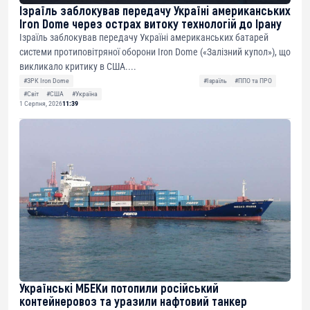
Ізраїль заблокував передачу Україні американських
Iron Dome через острах витоку технологій до Ірану
Ізраїль заблокував передачу Україні американських батарей
системи протиповітряної оборони Iron Dome («Залізний купол»), що
викликало критику в США....
#ЗРК Iron Dome
#Ізраїль
#ППО та ПРО
#Світ
#США
#Україна
1 Серпня, 2026
11:39
Українські МБЕКи потопили російський
контейнеровоз та уразили нафтовий танкер