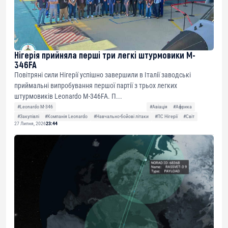
Нігерія прийняла перші три легкі штурмовики M-
346FA
Повітряні сили Нігерії успішно завершили в Італії заводські
приймальні випробування першої партії з трьох легких
штурмовиків Leonardo M-346FA. П...
#Leonardo M-346
#Авіація
#Африка
#Закупівлі
#Компанія Leonardo
#Навчально-бойові літаки
#ПС Нігерії
#Світ
27 Липня, 2026
23:44