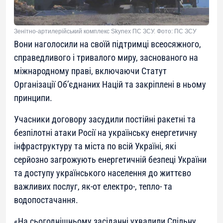
Зенітно-артилерійський комплекс Skynex ПС ЗСУ. Фото: ПС ЗСУ
Вони наголосили на своїй підтримці всеосяжного,
справедливого і тривалого миру, заснованого на
міжнародному праві, включаючи Статут
Організації Об’єднаних Націй та закріплені в ньому
принципи.
Учасники договору засудили постійні ракетні та
безпілотні атаки Росії на українську енергетичну
інфраструктуру та міста по всій Україні, які
серйозно загрожують енергетичній безпеці України
та доступу українського населення до життєво
важливих послуг, як-от електро-, тепло- та
водопостачання.
«На сьогоднішньому засіданні ухвалили Спільну