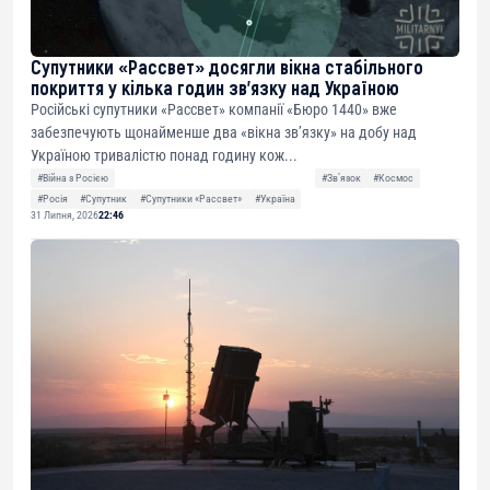
Супутники «Рассвет» досягли вікна стабільного
покриття у кілька годин зв’язку над Україною
Російські супутники «Рассвет» компанії «Бюро 1440» вже
забезпечують щонайменше два «вікна зв’язку» на добу над
Україною тривалістю понад годину кож...
#Війна з Росією
#Звʼязок
#Космос
#Росія
#Супутник
#Супутники «Рассвет»
#Україна
31 Липня, 2026
22:46