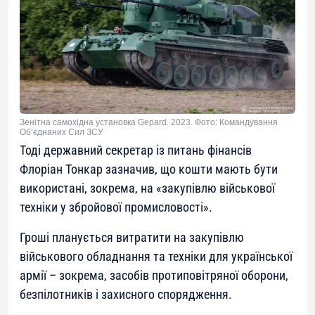
Зенітна самохідна установка Gepard. 2023. Фото: Командування
Об’єднаних Сил ЗСУ
Тоді державний секретар із питань фінансів
Флоріан Тонкар зазначив, що кошти мають бути
використані, зокрема, на «закупівлю військової
техніки у збройової промисловості».
Гроші планується витратити на закупівлю
військового обладнання та техніки для української
армії – зокрема, засобів протиповітряної оборони,
безпілотників і захисного спорядження.