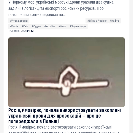
У Чорному морі українські морські дрони уразили два судна,
задіяні в логістиці та експорті російських ресурсів. Про
потоплення контейнеровоза по...
#Атака дронів
#Війна з Росією
#Нафта
#Росія
#Світ
#Судно
#Україна
#Флот
#Чорне море
1 Серпня, 2026
14:43
Росія, ймовірно, почала використовувати захоплені
українські дрони для провокацій — про це
попереджали в Польщі
Росія, ймовірно, почала застосовувати захоплені українські