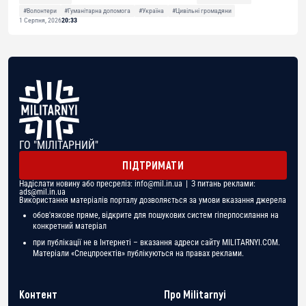
#Волонтери
#Гуманітарна допомога
#Україна
#Цивільні громадяни
1 Серпня, 2026
20:33
ГО "МІЛІТАРНИЙ"
ПІДТРИМАТИ
Надіслати новину або пресреліз:
info@mil.in.ua
| З питань реклами:
ads@mil.in.ua
Використання матеріалів порталу дозволяється за умови вказання джерела
обов'язкове пряме, відкрите для пошукових систем гіперпосилання на
конкретний матеріал
при публікації не в Інтернеті – вказання адреси сайту MILITARNYI.COM.
Матеріали «Спецпроектів» публікуються на правах реклами.
Контент
Про Militarnyi