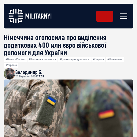
Німеччина оголосила про виділення
додаткових 400 млн євро військової
допомоги для України
#Війна з Росією
#Військова допомога
#Гуманітарна допомога
#Європа
#Німеччина
#Україна
Володимир Б.
26 Вересня, 2024
17:33