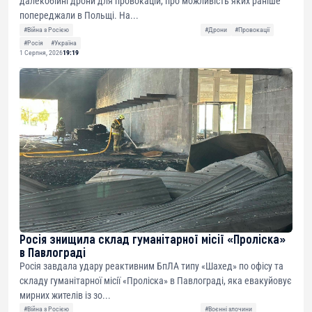
далекобійні дрони для провокацій, про можливість яких раніше
попереджали в Польщі. На...
#Війна з Росією
#Дрони
#Провокації
#Росія
#Україна
1 Серпня, 2026
19:19
Росія знищила склад гуманітарної місії «Проліска»
в Павлограді
Росія завдала удару реактивним БпЛА типу «Шахед» по офісу та
складу гуманітарної місії «Проліска» в Павлограді, яка евакуйовує
мирних жителів із зо...
#Війна з Росією
#Воєнні злочини