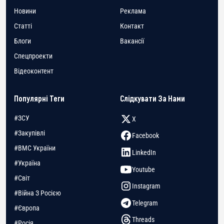
Новини
Реклама
Статті
Контакт
Блоги
Вакансії
Спецпроекти
Відеоконтент
Популярні Теги
Слідкувати За Нами
#ЗСУ
X
#Закупівлі
Facebook
#ВМС України
LinkedIn
#Україна
Youtube
#Світ
Instagram
#Війна З Росією
Telegram
#Європа
Threads
#Росія