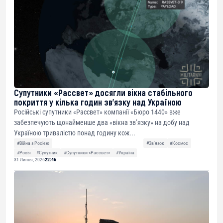
Супутники «Рассвет» досягли вікна стабільного
покриття у кілька годин зв’язку над Україною
Російські супутники «Рассвет» компанії «Бюро 1440» вже
забезпечують щонайменше два «вікна зв’язку» на добу над
Україною тривалістю понад годину кож...
#Війна з Росією
#Звʼязок
#Космос
#Росія
#Супутник
#Супутники «Рассвет»
#Україна
31 Липня, 2026
22:46