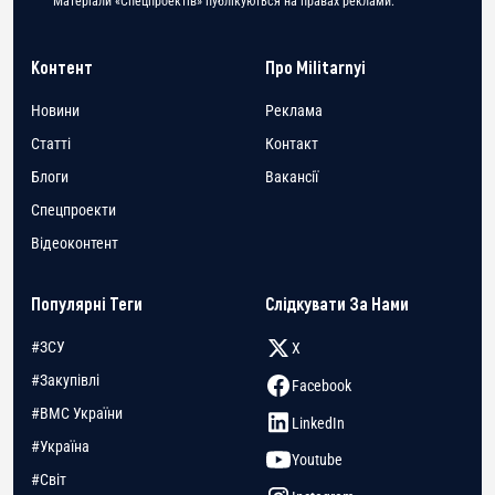
Матеріали «Спецпроектів» публікуються на правах реклами.
Контент
Про Militarnyi
Новини
Реклама
Статті
Контакт
Блоги
Вакансії
Спецпроекти
Відеоконтент
Популярні Теги
Слідкувати За Нами
#ЗСУ
X
#Закупівлі
Facebook
#ВМС України
LinkedIn
#Україна
Youtube
#Світ