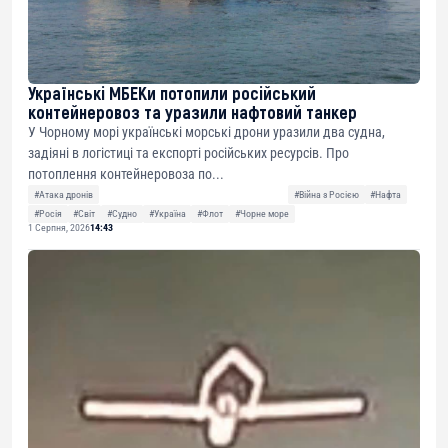
Українські МБЕКи потопили російський
контейнеровоз та уразили нафтовий танкер
У Чорному морі українські морські дрони уразили два судна,
задіяні в логістиці та експорті російських ресурсів. Про
потоплення контейнеровоза по...
#Атака дронів
#Війна з Росією
#Нафта
#Росія
#Світ
#Судно
#Україна
#Флот
#Чорне море
1 Серпня, 2026
14:43