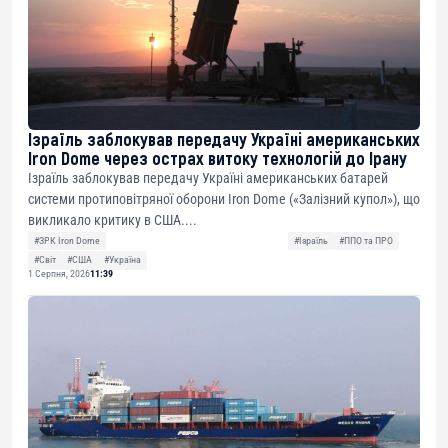
Ізраїль заблокував передачу Україні американських
Iron Dome через острах витоку технологій до Ірану
Ізраїль заблокував передачу Україні американських батарей
системи протиповітряної оборони Iron Dome («Залізний купол»), що
викликало критику в США....
#ЗРК Iron Dome
#Ізраїль
#ППО та ПРО
#Світ
#США
#Україна
1 Серпня, 2026
11:39