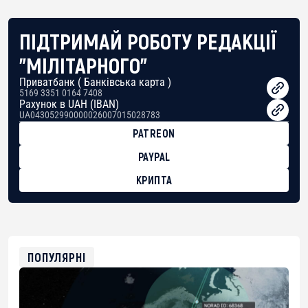
ПІДТРИМАЙ РОБОТУ РЕДАКЦІЇ
"МІЛІТАРНОГО"
Приватбанк ( Банківська карта )
5169 3351 0164 7408
Рахунок в UAH (IBAN)
UA043052990000026007015028783
PATREON
PAYPAL
КРИПТА
BTC
bc1qg0z99m95fte7kj8faa7h2kvnq92wvc53exe8gm
USDT
0x8676644fA7B6d328310283cAC1065Ae01d97CEe7
ETH
0xfD02863D3289416fcF50975c9DFda13623f97758
ПОПУЛЯРНІ