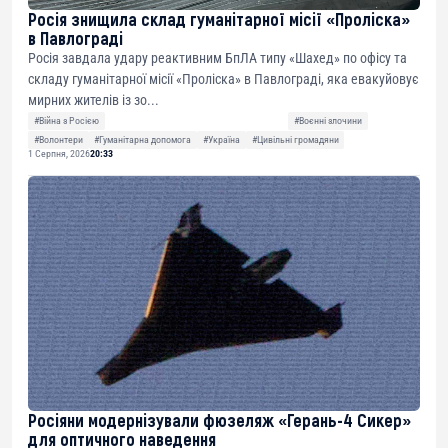
Росія знищила склад гуманітарної місії «Проліска»
в Павлограді
Росія завдала удару реактивним БпЛА типу «Шахед» по офісу та
складу гуманітарної місії «Проліска» в Павлограді, яка евакуйовує
мирних жителів із зо...
#Війна з Росією
#Воєнні злочини
#Волонтери
#Гуманітарна допомога
#Україна
#Цивільні громадяни
1 Серпня, 2026
20:33
Росіяни модернізували фюзеляж «Герань-4 Сикер»
для оптичного наведення