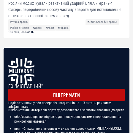
Росіяни модифікували реактивний ударний БпЛА «Герань-4
Сикер», переробивши носову частину апарата для встановлення
оптико-електронної системи навед...
#Атака дронів
#БпЛА Shahed/«Герань»
#Війна з Росією
#Дрони
#Росія
#Україна
1 Серпня, 2026
22:16
ГО "МІЛІТАРНИЙ"
ПІДТРИМАТИ
Надіслати новину або пресреліз:
info@mil.in.ua
| З питань реклами:
ads@mil.in.ua
Використання матеріалів порталу дозволяється за умови вказання джерела
обов'язкове пряме, відкрите для пошукових систем гіперпосилання на
конкретний матеріал
при публікації не в Інтернеті – вказання адреси сайту MILITARNYI.COM.