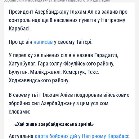
Збройні сили Азербайджану у Нагірному Карабасі Стопкадр з відео
Президент Азербайджану Ільхам Алієв заявив про
контроль над ще 8 населених пунктів у Нагірному
Карабасі.
Про це він
написав
у своєму Твітері.
У переліку звільнених сіл він назвав Гарадаглі,
Хатунбулаг, Гараколлу Фізулійського району,
Булутан, Малікджанлі, Кемертук, Теке,
Ходжавендського району.
В своєму твіті Ільхам Алієв поздоровив військових
збройних сил Азербайджану з цим успіхом
словами:
«Хай живе азербайджанська армія!»
Актуальна
карта бойових дій у Нагірному Карабасі
: