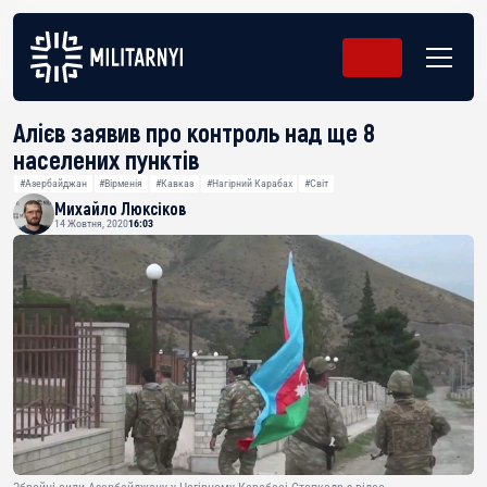
Алієв заявив про контроль над ще 8
населених пунктів
#Азербайджан
#Вірменія
#Кавказ
#Нагірний Карабах
#Світ
Михайло Люксіков
14 Жовтня, 2020
16:03