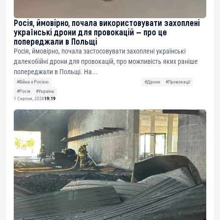
Росія, ймовірно, почала використовувати захоплені
українські дрони для провокацій — про це
попереджали в Польщі
Росія, ймовірно, почала застосовувати захоплені українські
далекобійні дрони для провокацій, про можливість яких раніше
попереджали в Польщі. На...
#Війна з Росією
#Дрони
#Провокації
#Росія
#Україна
1 Серпня, 2026
19:19