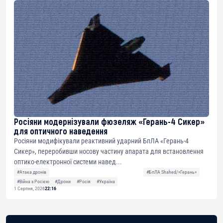
Росіяни модернізували фюзеляж «Герань-4 Сикер»
для оптичного наведення
Росіяни модифікували реактивний ударний БпЛА «Герань-4
Сикер», переробивши носову частину апарата для встановлення
оптико-електронної системи навед...
#Атака дронів
#БпЛА Shahed/«Герань»
#Війна з Росією
#Дрони
#Росія
#Україна
1 Серпня, 2026
22:16