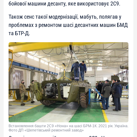
бойової машини десанту, яке використовує 2С9.
Також сенс такої модернізації, мабуть, полягав у
проблемах з ремонтом шасі десантних машин БМД
та БТР-Д.
Встановлення башти 2С9 «Нона» на шасі БРМ-1К. 2021 рік. Україна.
Фото ДП «Шепетівський ремонтний завод»