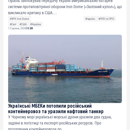
Ізраїль заблокував передачу Україні американських батарей
системи протиповітряної оборони Iron Dome («Залізний купол»), що
викликало критику в США....
#ЗРК Iron Dome
#Ізраїль
#ППО та ПРО
#Світ
#США
#Україна
1 Серпня, 2026
11:39
Українські МБЕКи потопили російський
контейнеровоз та уразили нафтовий танкер
У Чорному морі українські морські дрони уразили два судна,
задіяні в логістиці та експорті російських ресурсів. Про
потоплення контейнеровоза по...