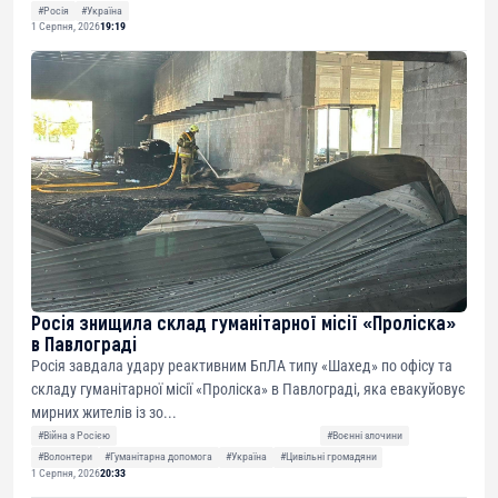
#Росія
#Україна
1 Серпня, 2026
19:19
Росія знищила склад гуманітарної місії «Проліска»
в Павлограді
Росія завдала удару реактивним БпЛА типу «Шахед» по офісу та
складу гуманітарної місії «Проліска» в Павлограді, яка евакуйовує
мирних жителів із зо...
#Війна з Росією
#Воєнні злочини
#Волонтери
#Гуманітарна допомога
#Україна
#Цивільні громадяни
1 Серпня, 2026
20:33