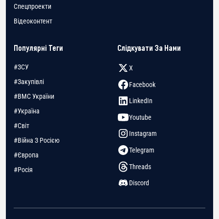
Спецпроекти
Відеоконтент
Популярні Теги
Слідкувати За Нами
#ЗСУ
X
#Закупівлі
Facebook
#ВМС України
LinkedIn
#Україна
Youtube
#Світ
Instagram
#Війна З Росією
Telegram
#Європа
Threads
#Росія
Discord