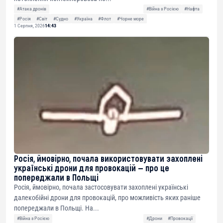
#Атака дронів
#Війна з Росією
#Нафта
#Росія
#Світ
#Судно
#Україна
#Флот
#Чорне море
1 Серпня, 2026
14:43
Росія, ймовірно, почала використовувати захоплені
українські дрони для провокацій — про це
попереджали в Польщі
Росія, ймовірно, почала застосовувати захоплені українські
далекобійні дрони для провокацій, про можливість яких раніше
попереджали в Польщі. На...
#Війна з Росією
#Дрони
#Провокації