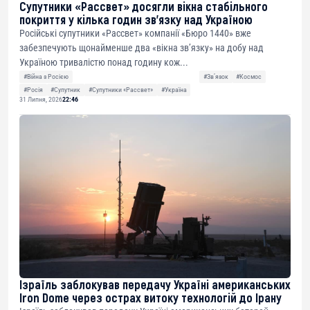
Супутники «Рассвет» досягли вікна стабільного
покриття у кілька годин зв’язку над Україною
Російські супутники «Рассвет» компанії «Бюро 1440» вже
забезпечують щонайменше два «вікна зв’язку» на добу над
Україною тривалістю понад годину кож...
#Війна з Росією
#Звʼязок
#Космос
#Росія
#Супутник
#Супутники «Рассвет»
#Україна
31 Липня, 2026
22:46
Ізраїль заблокував передачу Україні американських
Iron Dome через острах витоку технологій до Ірану