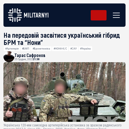
На передовій засвітися український гібрид
БРМ та “Нони”
#Артилерія
#БМП
#Бронетехніка
#НОНА-К/С
#САУ
#Україна
Тарас Сафронов
25 Грудня, 2022
21:38
Українська 120-мм самохідна артилерійська установка за зразком радянського