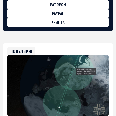
PATREON
PAYPAL
КРИПТА
BTC
bc1qg0z99m95fte7kj8faa7h2kvnq92wvc53exe8gm
USDT
0x8676644fA7B6d328310283cAC1065Ae01d97CEe7
ETH
0xfD02863D3289416fcF50975c9DFda13623f97758
ПОПУЛЯРНІ