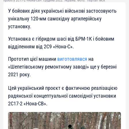
проєкту 2С17-2 «Нона-СВ». Грудень 2022. Україна. Фото: "Портал Тиск"
У бойових діях українські військові застосовують
унікальну 120-мм самохідну артилерійську
установку.
Установка є гібридом шасі від БРМ-1К і бойовим
відділенням від 2С9 «Нона-С».
Прототип цієї машини
виготовлявся
на
«Шепетівському ремонтному заводі» ще у березні
2021 року.
Цей український проєкт є фактичною реалізацією
радянської концептуальної самохідної установки
2С17-2 «Нона-СВ».