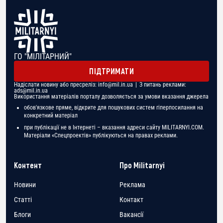
ГО "МІЛІТАРНИЙ"
ПІДТРИМАТИ
Надіслати новину або пресреліз:
info@mil.in.ua
| З питань реклами:
ads@mil.in.ua
Використання матеріалів порталу дозволяється за умови вказання джерела
обов'язкове пряме, відкрите для пошукових систем гіперпосилання на
конкретний матеріал
при публікації не в Інтернеті – вказання адреси сайту MILITARNYI.COM.
Матеріали «Спецпроектів» публікуються на правах реклами.
Контент
Про Militarnyi
Новини
Реклама
Статті
Контакт
Блоги
Вакансії