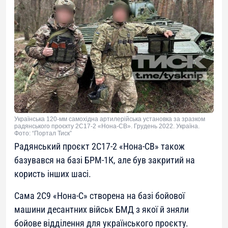
Українська 120-мм самохідна артилерійська установка за зразком
радянського проєкту 2С17-2 «Нона-СВ». Грудень 2022. Україна.
Фото: “Портал Тиск”
Радянський проєкт 2С17-2 «Нона-СВ» також
базувався на базі БРМ-1К, але був закритий на
користь інших шасі.
Сама 2С9 «Нона-С» створена на базі бойової
машини десантних військ БМД з якої й зняли
бойове відділення для українського проєкту.