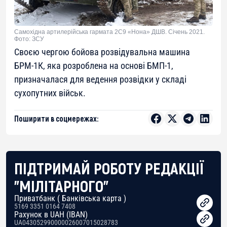
Самохідна артилерійська гармата 2С9 «Нона» ДШВ. Січень 2021.
Фото: ЗСУ
Своєю чергою бойова розвідувальна машина
БРМ-1К, яка розроблена на основі БМП-1,
призначалася для ведення розвідки у складі
сухопутних військ.
Поширити в соцмережах:
ПІДТРИМАЙ РОБОТУ РЕДАКЦІЇ
"МІЛІТАРНОГО"
Приватбанк ( Банківська карта )
5169 3351 0164 7408
Рахунок в UAH (IBAN)
UA043052990000026007015028783