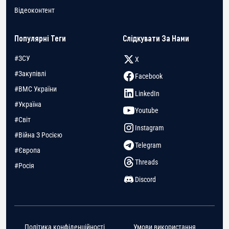
Відеоконтент
Популярні Теги
Слідкувати За Нами
#ЗСУ
X
#Закупівлі
Facebook
#ВМС України
LinkedIn
#Україна
Youtube
#Світ
Instagram
#Війна З Росією
Telegram
#Європа
Threads
#Росія
Discord
Політика конфіденційності
Умови використання