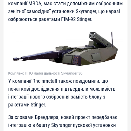
компанії MBDA, має стати допоміжним озброєнням
зенітної самохідної установки Skyranger, що наразі
озброюється ракетами FIM-92 Stinger.
Комплекс ППО малої дальності Skyranger 30
У компанії Rheinmetall також повідомили, що
початкові дослідження підтвердили можливість
інтеграції нового озброєння замість блоку з
ракетами Stinger.
За словами Брендлера, новий проект передбачає
інтеграцію в башту Skyranger пускової установки