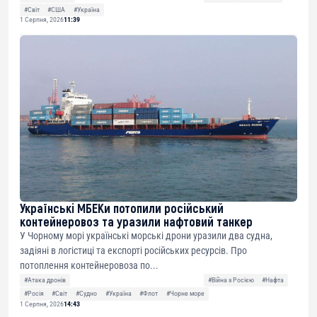
#Світ
#США
#Україна
1 Серпня, 2026
11:39
Українські МБЕКи потопили російський
контейнеровоз та уразили нафтовий танкер
У Чорному морі українські морські дрони уразили два судна,
задіяні в логістиці та експорті російських ресурсів. Про
потоплення контейнеровоза по...
#Атака дронів
#Війна з Росією
#Нафта
#Росія
#Світ
#Судно
#Україна
#Флот
#Чорне море
1 Серпня, 2026
14:43