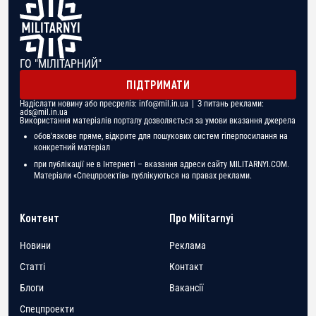
ГО "МІЛІТАРНИЙ"
ПІДТРИМАТИ
Надіслати новину або пресреліз:
info@mil.in.ua
| З питань реклами:
ads@mil.in.ua
Використання матеріалів порталу дозволяється за умови вказання джерела
обов'язкове пряме, відкрите для пошукових систем гіперпосилання на
конкретний матеріал
при публікації не в Інтернеті – вказання адреси сайту MILITARNYI.COM.
Матеріали «Спецпроектів» публікуються на правах реклами.
Контент
Про Militarnyi
Новини
Реклама
Статті
Контакт
Блоги
Вакансії
Спецпроекти