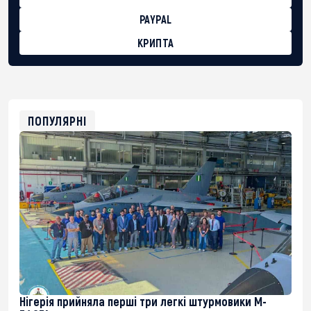
PAYPAL
КРИПТА
BTC
bc1qg0z99m95fte7kj8faa7h2kvnq92wvc53exe8gm
USDT
0x8676644fA7B6d328310283cAC1065Ae01d97CEe7
ETH
0xfD02863D3289416fcF50975c9DFda13623f97758
ПОПУЛЯРНІ
Нігерія прийняла перші три легкі штурмовики M-