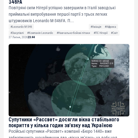
346FA
Повітряні сили Нігерії успішно завершили в Італії заводські
приймальні випробування першої партії з трьох легких
штурмовиків Leonardo M-346FA. П...
#Leonardo M-346
#Авіація
#Африка
#Закупівлі
#Компанія Leonardo
#Навчально-бойові літаки
#ПС Нігерії
#Світ
27 Липня, 2026
23:44
Супутники «Рассвет» досягли вікна стабільного
покриття у кілька годин зв’язку над Україною
Російські супутники «Рассвет» компанії «Бюро 1440» вже
забезпечують щонайменше два «вікна зв’язку» на добу над