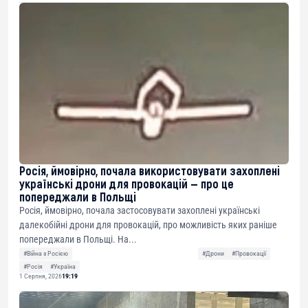
Росія, ймовірно, почала використовувати захоплені
українські дрони для провокацій — про це
попереджали в Польщі
Росія, ймовірно, почала застосовувати захоплені українські
далекобійні дрони для провокацій, про можливість яких раніше
попереджали в Польщі. На...
#Війна з Росією
#Дрони
#Провокації
#Росія
#Україна
1 Серпня, 2026
19:19