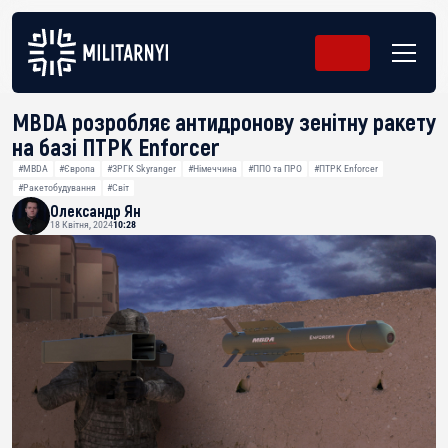
MBDA розробляє антидронову зенітну ракету
на базі ПТРК Enforcer
#MBDA
#Європа
#ЗРГК Skyranger
#Німеччина
#ППО та ПРО
#ПТРК Enforcer
#Ракетобудування
#Світ
Олександр Ян
18 Квітня, 2024
10:28