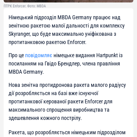
ПТРК Enforcer. Фото: MBDA
Німецький підрозділ MBDA Germany працює над
зенітною ракетою малої дальності для комплексу
Skyranger, що буде максимально уніфікована з
протитанковою ракетою Enforcer.
Про це
повідомляє
німецьке видання Hartpunkt із
посиланням на Гвідо Брендлер, члена правління
MBDA Germany.
Нова зенітна протидронова ракета малого радіусу
дії розробляється на базі вже існуючої
протитанкової керованої ракети Enforcer для
максимального спрощення виробництва та
здешевлення кожного пострілу.
Ракета, що розробляється німецьким підрозділом