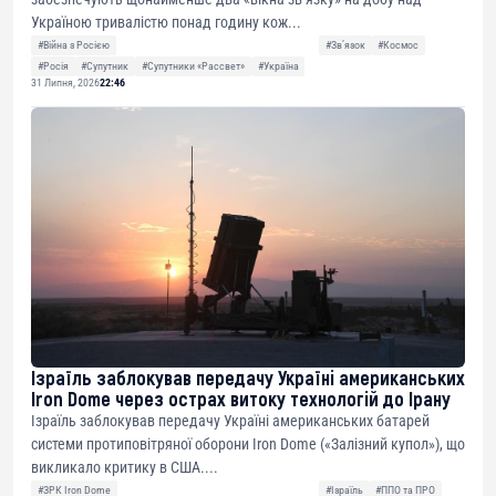
Україною тривалістю понад годину кож...
#Війна з Росією
#Звʼязок
#Космос
#Росія
#Супутник
#Супутники «Рассвет»
#Україна
31 Липня, 2026
22:46
Ізраїль заблокував передачу Україні американських
Iron Dome через острах витоку технологій до Ірану
Ізраїль заблокував передачу Україні американських батарей
системи протиповітряної оборони Iron Dome («Залізний купол»), що
викликало критику в США....
#ЗРК Iron Dome
#Ізраїль
#ППО та ПРО