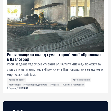
Росія знищила склад гуманітарної місії «Проліска»
в Павлограді
Росія завдала удару реактивним БпЛА типу «Шахед» по офісу та
складу гуманітарної місії «Проліска» в Павлограді, яка евакуйовує
мирних жителів із зо...
#Війна з Росією
#Воєнні злочини
#Волонтери
#Гуманітарна допомога
#Україна
#Цивільні громадяни
1 Серпня, 2026
20:33