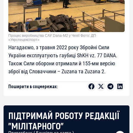
Процес виробництва САУ Dana-M2 у Чехії Фото: ДП
«Укрспецекспорт»
Нагадаємо, з травня 2022 року Збройні Сили
України експлуатують гаубиці ShKH vz. 77 DANA.
Також Сили оборони отримали й 155-мм версію
зброї від Словаччини – Zuzana та Zuzana 2.
Поширити в соцмережах:
ПІДТРИМАЙ РОБОТУ РЕДАКЦІЇ
"МІЛІТАРНОГО"