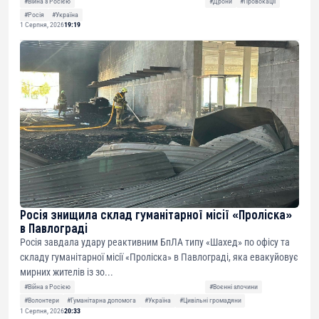
#Війна з Росією
#Дрони
#Провокації
#Росія
#Україна
1 Серпня, 2026
19:19
Росія знищила склад гуманітарної місії «Проліска»
в Павлограді
Росія завдала удару реактивним БпЛА типу «Шахед» по офісу та
складу гуманітарної місії «Проліска» в Павлограді, яка евакуйовує
мирних жителів із зо...
#Війна з Росією
#Воєнні злочини
#Волонтери
#Гуманітарна допомога
#Україна
#Цивільні громадяни
1 Серпня, 2026
20:33