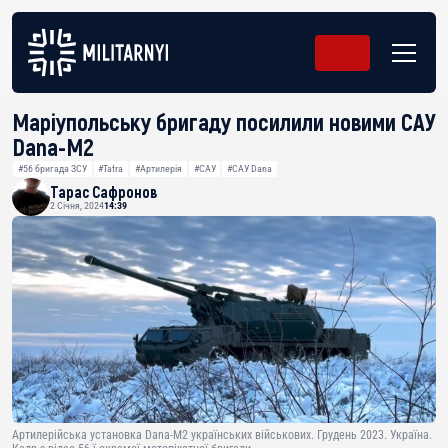
Маріупольську бригаду посилили новими САУ
Dana-M2
#56 бригада ЗСУ
#Tatra
#Артилерія
#САУ
#САУ Dana
Тарас Сафронов
2 Січня, 2024
14:39
Артилерійська установка Dana-M2 українських військових. Грудень 2023. Україна.