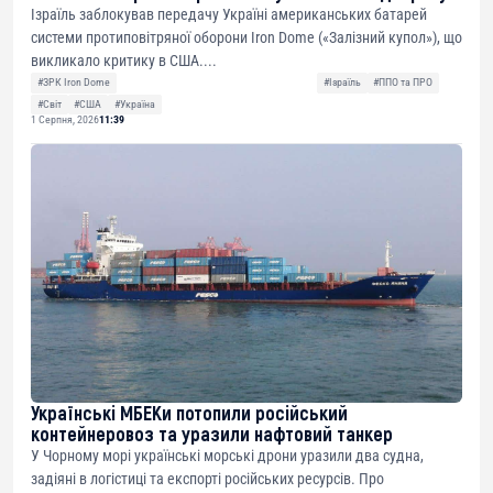
Ізраїль заблокував передачу Україні американських батарей
системи протиповітряної оборони Iron Dome («Залізний купол»), що
викликало критику в США....
#ЗРК Iron Dome
#Ізраїль
#ППО та ПРО
#Світ
#США
#Україна
1 Серпня, 2026
11:39
Українські МБЕКи потопили російський
контейнеровоз та уразили нафтовий танкер
У Чорному морі українські морські дрони уразили два судна,
задіяні в логістиці та експорті російських ресурсів. Про