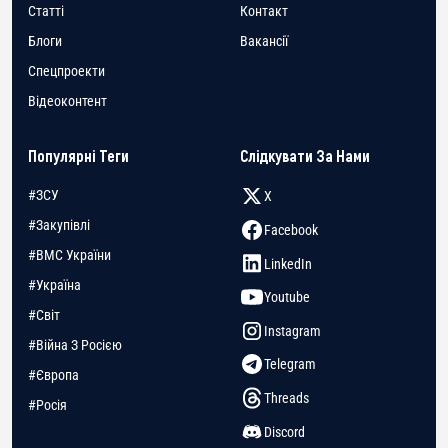
Статті
Контакт
Блоги
Вакансії
Спецпроекти
Відеоконтент
Популярні Теги
Слідкувати За Нами
#ЗСУ
X
#Закупівлі
Facebook
#ВМС України
LinkedIn
#Україна
Youtube
#Світ
Instagram
#Війна З Росією
Telegram
#Європа
Threads
#Росія
Discord