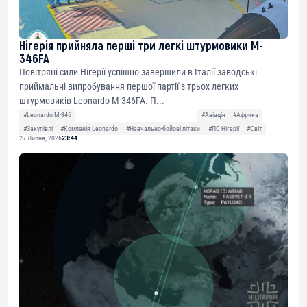
Нігерія прийняла перші три легкі штурмовики M-
346FA
Повітряні сили Нігерії успішно завершили в Італії заводські
приймальні випробування першої партії з трьох легких
штурмовиків Leonardo M-346FA. П...
#Leonardo M-346
#Авіація
#Африка
#Закупівлі
#Компанія Leonardo
#Навчально-бойові літаки
#ПС Нігерії
#Світ
27 Липня, 2026
23:44