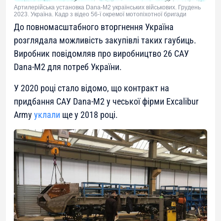
Артилерійська установка Dana-M2 українських військових. Грудень
2023. Україна. Кадр з відео 56-ї окремої мотопіхотної бригади
До повномасштабного вторгнення Україна
розглядала можливість закупівлі таких гаубиць.
Виробник повідомляв про виробництво 26 САУ
Dana-M2 для потреб України.
У 2020 році стало відомо, що контракт на
придбання САУ Dana-M2 у чеської фірми Excalibur
Army
уклали
ще у 2018 році.