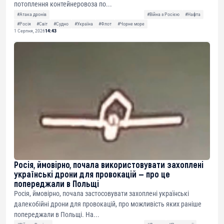
потоплення контейнеровоза по...
#Атака дронів
#Війна з Росією
#Нафта
#Росія
#Світ
#Судно
#Україна
#Флот
#Чорне море
1 Серпня, 2026
14:43
Росія, ймовірно, почала використовувати захоплені
українські дрони для провокацій — про це
попереджали в Польщі
Росія, ймовірно, почала застосовувати захоплені українські
далекобійні дрони для провокацій, про можливість яких раніше
попереджали в Польщі. На...