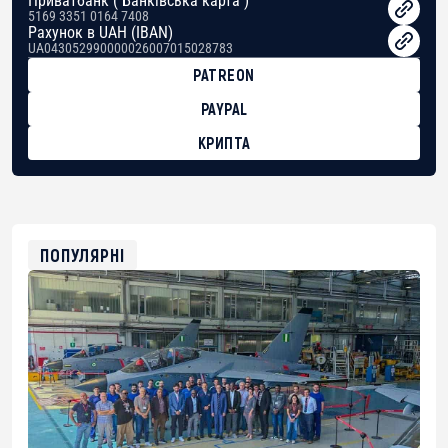
Приватбанк ( Банківська карта )
5169 3351 0164 7408
Рахунок в UAH (IBAN)
UA043052990000026007015028783
PATREON
PAYPAL
КРИПТА
BTC
bc1qg0z99m95fte7kj8faa7h2kvnq92wvc53exe8gm
USDT
0x8676644fA7B6d328310283cAC1065Ae01d97CEe7
ETH
0xfD02863D3289416fcF50975c9DFda13623f97758
ПОПУЛЯРНІ