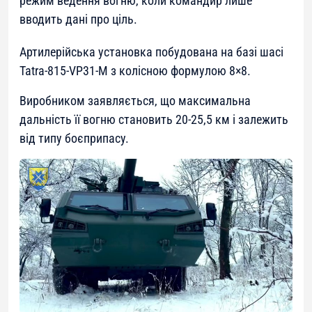
режим ведення вогню, коли командир лише
вводить дані про ціль.
Артилерійська установка побудована на базі шасі
Tatra-815-VP31-M з колісною формулою 8×8.
Виробником заявляється, що максимальна
дальність її вогню становить 20-25,5 км і залежить
від типу боєприпасу.