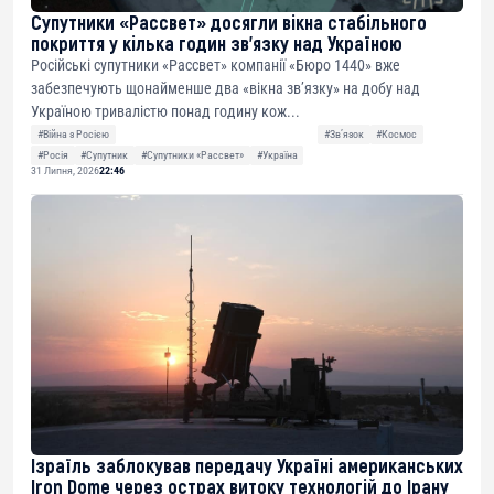
Супутники «Рассвет» досягли вікна стабільного
покриття у кілька годин зв’язку над Україною
Російські супутники «Рассвет» компанії «Бюро 1440» вже
забезпечують щонайменше два «вікна зв’язку» на добу над
Україною тривалістю понад годину кож...
#Війна з Росією
#Звʼязок
#Космос
#Росія
#Супутник
#Супутники «Рассвет»
#Україна
31 Липня, 2026
22:46
Ізраїль заблокував передачу Україні американських
Iron Dome через острах витоку технологій до Ірану