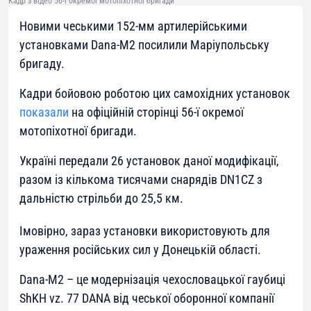
Кадр з відео 56-ї окремої мотопіхотної бригади
Новими чеськими 152-мм артилерійськими
установками Dana-M2 посилили Маріупольську
бригаду.
Кадри бойовою роботою цих самохідних установок
показали
на офіційній сторінці 56-ї окремої
мотопіхотної бригади.
Україні передали 26 установок даної модифікації,
разом із кількома тисячами снарядів DN1CZ з
дальністю стрільби до 25,5 км.
Імовірно, зараз установки використовують для
ураження російських сил у Донецькій області.
Dana-M2 – це модернізація чехословацької гаубиці
ShKH vz. 77 DANA від чеської оборонної компанії