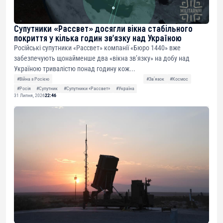
Супутники «Рассвет» досягли вікна стабільного
покриття у кілька годин зв’язку над Україною
Російські супутники «Рассвет» компанії «Бюро 1440» вже
забезпечують щонайменше два «вікна зв’язку» на добу над
Україною тривалістю понад годину кож...
#Війна з Росією
#Звʼязок
#Космос
#Росія
#Супутник
#Супутники «Рассвет»
#Україна
31 Липня, 2026
22:46