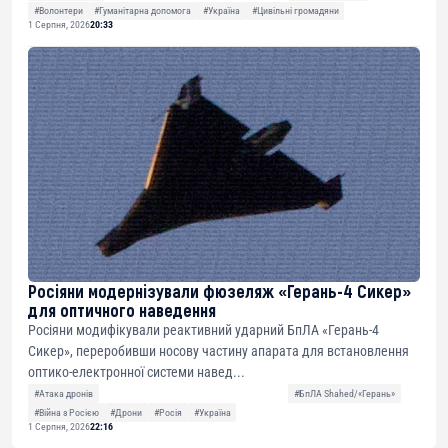
#Волонтери
#Гуманітарна допомога
#Україна
#Цивільні громадяни
1 Серпня, 2026
20:33
Росіяни модернізували фюзеляж «Герань-4 Сикер»
для оптичного наведення
Росіяни модифікували реактивний ударний БпЛА «Герань-4
Сикер», переробивши носову частину апарата для встановлення
оптико-електронної системи навед...
#Атака дронів
#БпЛА Shahed/«Герань»
#Війна з Росією
#Дрони
#Росія
#Україна
1 Серпня, 2026
22:16