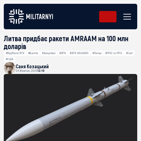
Литва придбає ракети AMRAAM на 100 млн
доларів
#Raytheon RTX
#Балтія
#Закупівлі
#ЗРК
#ЗРК NASAMS
#Литва
#ППО та ПРО
#Світ
#США
Саня Козацький
24 Жовтня, 2023
12:10