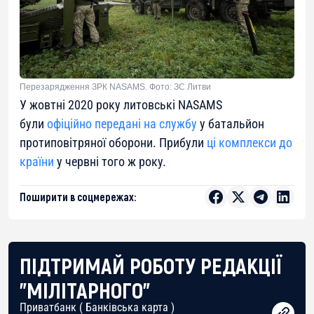
Перезарядження ЗРК NASAMS. Фото: ЗС Литви
У жовтні 2020 року литовські NASAMS
були
офіційно передані на службу
у батальйон
протиповітряної оборони. Прибули
ці комплекси до
країни
у червні того ж року.
Поширити в соцмережах:
ПІДТРИМАЙ РОБОТУ РЕДАКЦІЇ
"МІЛІТАРНОГО"
Приватбанк ( Банківська карта )