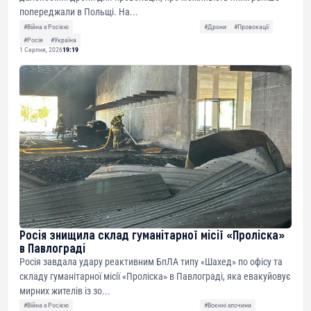
попереджали в Польщі. На...
#Війна з Росією
#Дрони
#Провокації
#Росія
#Україна
1 Серпня, 2026
19:19
Росія знищила склад гуманітарної місії «Проліска»
в Павлограді
Росія завдала удару реактивним БпЛА типу «Шахед» по офісу та
складу гуманітарної місії «Проліска» в Павлограді, яка евакуйовує
мирних жителів із зо...
#Війна з Росією
#Воєнні злочини