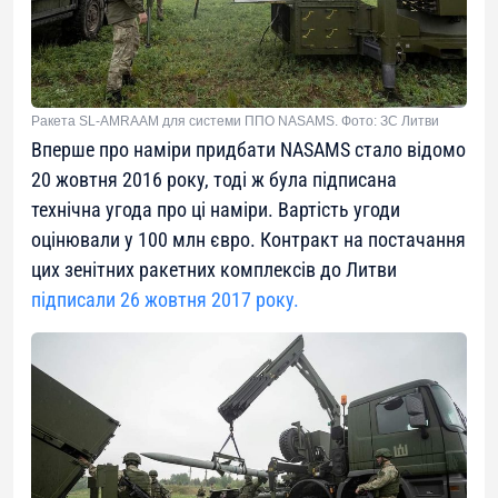
Ракета SL-AMRAAM для системи ППО NASAMS. Фото: ЗС Литви
Вперше про наміри придбати NASAMS стало відомо
20 жовтня 2016 року, тоді ж була підписана
технічна угода про ці наміри. Вартість угоди
оцінювали у 100 млн євро. Контракт на постачання
цих зенітних ракетних комплексів до Литви
підписали 26 жовтня 2017 року.