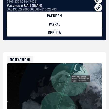
5169 3351 0164 7408
Рахунок в UAH (IBAN)
UA043052990000026007015028783
PATREON
PAYPAL
КРИПТА
BTC
bc1qg0z99m95fte7kj8faa7h2kvnq92wvc53exe8gm
USDT
0x8676644fA7B6d328310283cAC1065Ae01d97CEe7
ETH
0xfD02863D3289416fcF50975c9DFda13623f97758
ПОПУЛЯРНІ