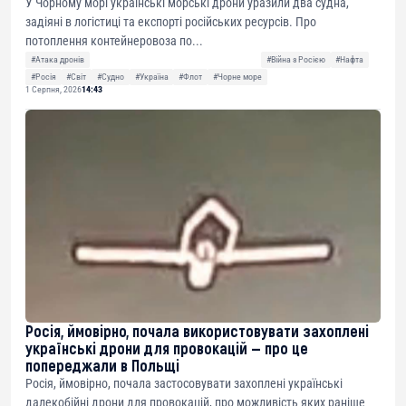
У Чорному морі українські морські дрони уразили два судна,
задіяні в логістиці та експорті російських ресурсів. Про
потоплення контейнеровоза по...
#Атака дронів
#Війна з Росією
#Нафта
#Росія
#Світ
#Судно
#Україна
#Флот
#Чорне море
1 Серпня, 2026
14:43
Росія, ймовірно, почала використовувати захоплені
українські дрони для провокацій — про це
попереджали в Польщі
Росія, ймовірно, почала застосовувати захоплені українські
далекобійні дрони для провокацій, про можливість яких раніше