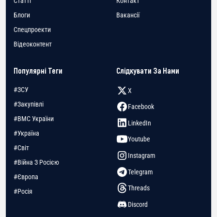
Статті
Контакт
Блоги
Вакансії
Спецпроекти
Відеоконтент
Популярні Теги
Слідкувати За Нами
#ЗСУ
X
#Закупівлі
Facebook
#ВМС України
LinkedIn
#Україна
Youtube
#Світ
Instagram
#Війна З Росією
Telegram
#Європа
Threads
#Росія
Discord