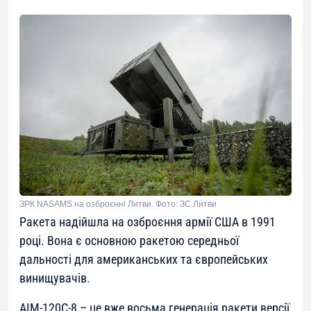
ЗРК NASAMS на озброєнні Литви. Фото: ЗС Литви
Ракета надійшла на озброєння армії США в 1991
році. Вона є основною ракетою середньої
дальності для американських та європейських
винищувачів.
AIM-120C-8 – це вже восьма генерація ракети версії