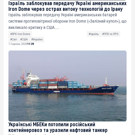
Ізраїль заблокував передачу Україні американських
Iron Dome через острах витоку технологій до Ірану
Ізраїль заблокував передачу Україні американських батарей
системи протиповітряної оборони Iron Dome («Залізний купол»), що
викликало критику в США....
#ЗРК Iron Dome
#Ізраїль
#ППО та ПРО
#Світ
#США
#Україна
1 Серпня, 2026
11:39
Українські МБЕКи потопили російський
контейнеровоз та уразили нафтовий танкер