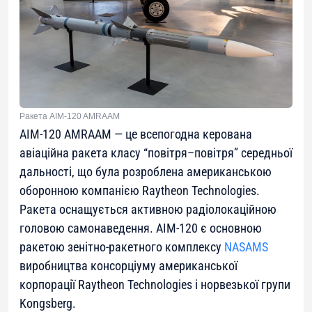
Ракета AIM-120 AMRAAM
AIM-120 AMRAAM — це всепогодна керована
авіаційна ракета класу “повітря–повітря” середньої
дальності, що була розроблена американською
оборонною компанією Raytheon Technologies.
Ракета оснащується активною радіолокаційною
головою самонаведення. AIM-120 є основною
ракетою зенітно-ракетного комплексу
NASAMS
виробництва консорціуму американської
корпорації Raytheon Technologies і норвезької групи
Kongsberg.