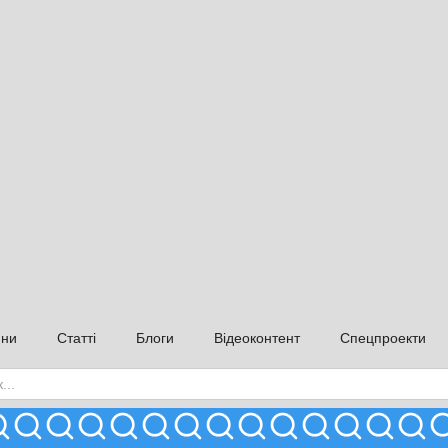
ини
Статті
Блоги
Відеоконтент
Спецпроекти
Підтримати