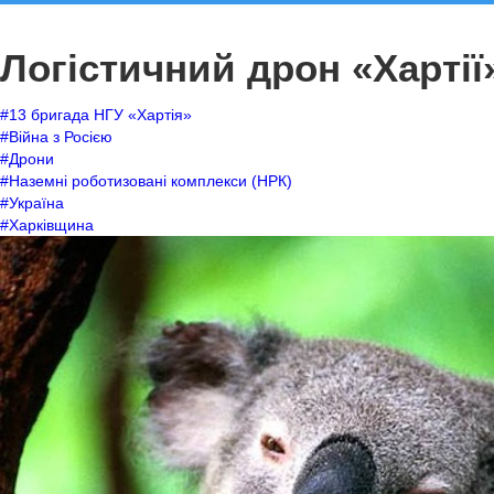
Логістичний дрон «Харті
#13 бригада НГУ «Хартія»
#Війна з Росією
#Дрони
#Наземні роботизовані комплекси (НРК)
#Україна
#Харківщина