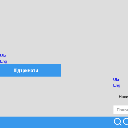
Ukr
Eng
Підтримати
Ukr
Eng
Нов