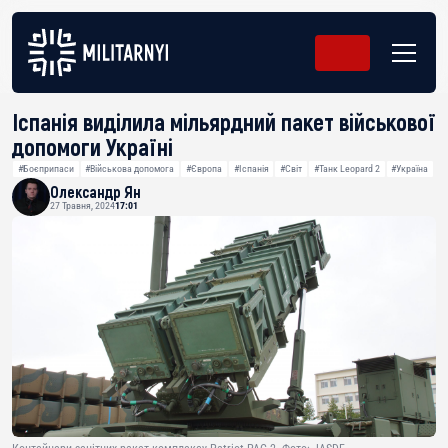
Іспанія виділила мільярдний пакет військової
допомоги Україні
#Боєприпаси
#Військова допомога
#Європа
#Іспанія
#Світ
#Танк Leopard 2
#Україна
Олександр Ян
27 Травня, 2024
17:01