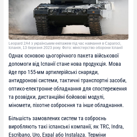
Leopard 2A4 з українським екіпажем під час навчання в Сарагосі,
Іспанія, 13 березня 2023 року. Фото: міністерство оборони Іспанії
Однак основою цьогорічного пакета військової
допомоги від Іспанії стане нова продукція. Мова
йде про 155-мм артилерійські снаряди,
антидронові системи, тактичні транспортні засоби,
оптико-електронне обладнання для спостереження
та розвідки, дистанційні бойовові модулі,
міномети, піхотне озброєння та інше обладнання.
Більшість замовлених систем та озброєнь
виробляють такі іспанські компанії, як TRC, Indra,
Escribano, Uro, Expal або Instalaza. Терміни