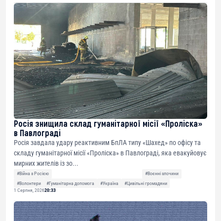
Росія знищила склад гуманітарної місії «Проліска»
в Павлограді
Росія завдала удару реактивним БпЛА типу «Шахед» по офісу та
складу гуманітарної місії «Проліска» в Павлограді, яка евакуйовує
мирних жителів із зо...
#Війна з Росією
#Воєнні злочини
#Волонтери
#Гуманітарна допомога
#Україна
#Цивільні громадяни
1 Серпня, 2026
20:33