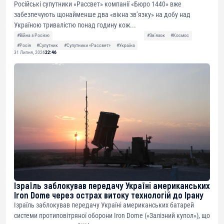
Російські супутники «Рассвет» компанії «Бюро 1440» вже
забезпечують щонайменше два «вікна зв’язку» на добу над
Україною тривалістю понад годину кож...
#Війна з Росією
#Звʼязок
#Космос
#Росія
#Супутник
#Супутники «Рассвет»
#Україна
31 Липня, 2026
22:46
Ізраїль заблокував передачу Україні американських
Iron Dome через острах витоку технологій до Ірану
Ізраїль заблокував передачу Україні американських батарей
системи протиповітряної оборони Iron Dome («Залізний купол»), що