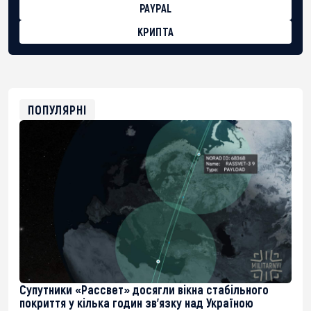
PAYPAL
КРИПТА
BTC
bc1qg0z99m95fte7kj8faa7h2kvnq92wvc53exe8gm
USDT
0x8676644fA7B6d328310283cAC1065Ae01d97CEe7
ETH
0xfD02863D3289416fcF50975c9DFda13623f97758
ПОПУЛЯРНІ
Супутники «Рассвет» досягли вікна стабільного
покриття у кілька годин зв’язку над Україною