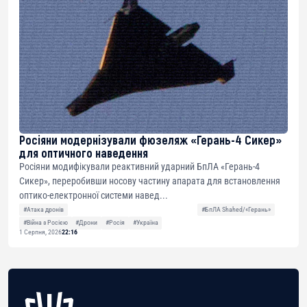
Росіяни модернізували фюзеляж «Герань-4 Сикер»
для оптичного наведення
Росіяни модифікували реактивний ударний БпЛА «Герань-4
Сикер», переробивши носову частину апарата для встановлення
оптико-електронної системи навед...
#Атака дронів
#БпЛА Shahed/«Герань»
#Війна з Росією
#Дрони
#Росія
#Україна
1 Серпня, 2026
22:16