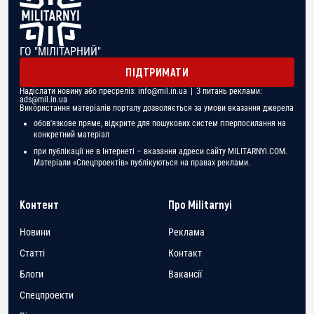
ГО "МІЛІТАРНИЙ"
ПІДТРИМАТИ
Надіслати новину або пресреліз:
info@mil.in.ua
| З питань реклами:
ads@mil.in.ua
Використання матеріалів порталу дозволяється за умови вказання джерела
обов'язкове пряме, відкрите для пошукових систем гіперпосилання на
конкретний матеріал
при публікації не в Інтернеті – вказання адреси сайту MILITARNYI.COM.
Матеріали «Спецпроектів» публікуються на правах реклами.
Контент
Про Militarnyi
Новини
Реклама
Статті
Контакт
Блоги
Вакансії
Спецпроекти