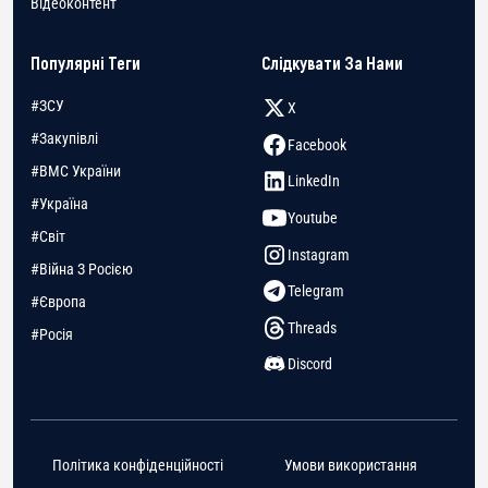
Відеоконтент
Популярні Теги
Слідкувати За Нами
#ЗСУ
X
#Закупівлі
Facebook
#ВМС України
LinkedIn
#Україна
Youtube
#Світ
Instagram
#Війна З Росією
Telegram
#Європа
Threads
#Росія
Discord
Політика конфіденційності
Умови використання