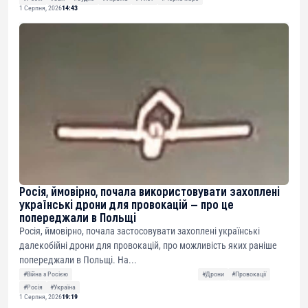
1 Серпня, 2026
14:43
Росія, ймовірно, почала використовувати захоплені
українські дрони для провокацій — про це
попереджали в Польщі
Росія, ймовірно, почала застосовувати захоплені українські
далекобійні дрони для провокацій, про можливість яких раніше
попереджали в Польщі. На...
#Війна з Росією
#Дрони
#Провокації
#Росія
#Україна
1 Серпня, 2026
19:19