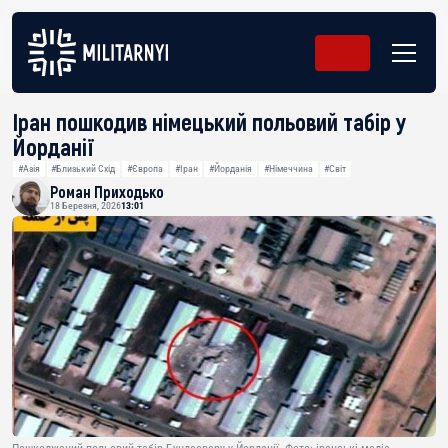
Іран пошкодив німецький польовий табір у
Йорданії
#Азія
#Близький Схід
#Європа
#Іран
#Йорданія
#Німеччина
#Світ
Роман Приходько
18 Березня, 2026
13:01