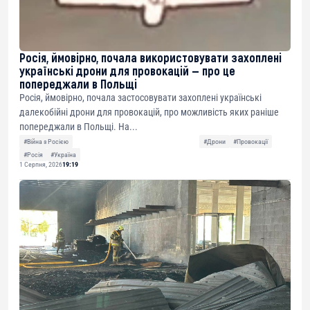
Росія, ймовірно, почала використовувати захоплені
українські дрони для провокацій — про це
попереджали в Польщі
Росія, ймовірно, почала застосовувати захоплені українські
далекобійні дрони для провокацій, про можливість яких раніше
попереджали в Польщі. На...
#Війна з Росією
#Дрони
#Провокації
#Росія
#Україна
1 Серпня, 2026
19:19