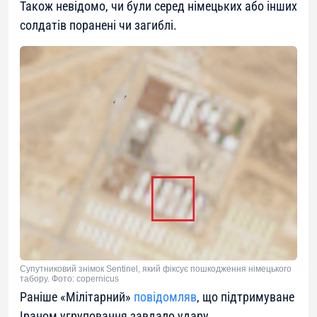
Також невідомо, чи були серед німецьких або інших
солдатів поранені чи загиблі.
Супутниковий знімок Sentinel, який фіксує пошкодження німецького
табору. Фото: copernicus
Раніше «Мілітарний»
повідомляв
,
що підтримуване
Іраном угруповання завдало удару