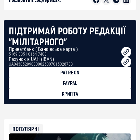
ПІДТРИМАЙ РОБОТУ РЕДАКЦІЇ
"МІЛІТАРНОГО"
Приватбанк ( Банківська карта )
5169 3351 0164 7408
Рахунок в UAH (IBAN)
UA043052990000026007015028783
PATREON
PAYPAL
КРИПТА
BTC
bc1qg0z99m95fte7kj8faa7h2kvnq92wvc53exe8gm
USDT
0x8676644fA7B6d328310283cAC1065Ae01d97CEe7
ETH
0xfD02863D3289416fcF50975c9DFda13623f97758
ПОПУЛЯРНІ