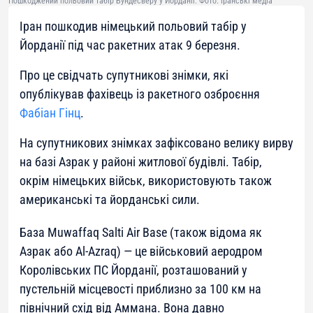
Пошкоджений польовий табір Бундесверу у Йорданії. Фото: іранські медіа
Іран пошкодив німецький польовий табір у
Йорданії під час ракетних атак 9 березня.
Про це свідчать супутникові знімки, які
опублікував фахівець із ракетного озброєння
Фабіан Гінц
.
На супутникових знімках зафіксовано велику вирву
на базі Азрак у районі житлової будівлі. Табір,
окрім німецьких військ, використовують також
американські та йорданські сили.
База Muwaffaq Salti Air Base (також відома як
Азрак або Al-Azraq) — це військовий аеродром
Королівських ПС Йорданії, розташований у
пустельній місцевості приблизно за 100 км на
північний схід від Аммана. Вона давно