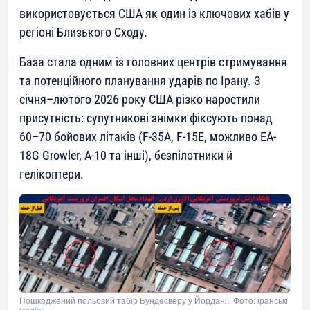
використовується США як один із ключових хабів у
регіоні Близького Сходу.
База стала одним із головних центрів стримування
та потенційного планування ударів по Ірану. З
січня–лютого 2026 року США різко наростили
присутність: супутникові знімки фіксують понад
60–70 бойових літаків (F-35A, F-15E, можливо EA-
18G Growler, A-10 та інші), безпілотники й
гелікоптери.
Пошкоджений польовий табір Бундесверу у Йорданії. Фото: іранські