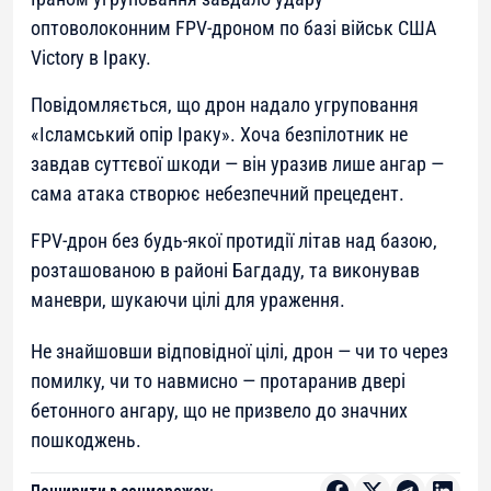
оптоволоконним FPV-дроном по базі військ США
Victory
в Іраку.
Повідомляється, що дрон надало угруповання
«Ісламський опір Іраку». Хоча безпілотник не
завдав суттєвої шкоди — він уразив лише ангар —
сама атака створює небезпечний прецедент.
FPV-дрон без будь-якої протидії літав над базою,
розташованою в районі Багдаду, та виконував
маневри, шукаючи цілі для ураження.
Не знайшовши відповідної цілі, дрон — чи то через
помилку, чи то навмисно — протаранив двері
бетонного ангару, що не призвело до значних
пошкоджень.
Поширити в соцмережах: