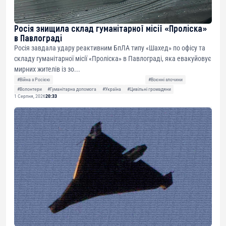
Росія знищила склад гуманітарної місії «Проліска»
в Павлограді
Росія завдала удару реактивним БпЛА типу «Шахед» по офісу та
складу гуманітарної місії «Проліска» в Павлограді, яка евакуйовує
мирних жителів із зо...
#Війна з Росією
#Воєнні злочини
#Волонтери
#Гуманітарна допомога
#Україна
#Цивільні громадяни
1 Серпня, 2026
20:33