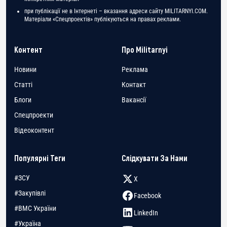
при публікації не в Інтернеті – вказання адреси сайту MILITARNYI.COM.
Матеріали «Спецпроектів» публікуються на правах реклами.
Контент
Про Militarnyi
Новини
Реклама
Статті
Контакт
Блоги
Вакансії
Спецпроекти
Відеоконтент
Популярні Теги
Слідкувати За Нами
#ЗСУ
X
#Закупівлі
Facebook
#ВМС України
LinkedIn
#Україна