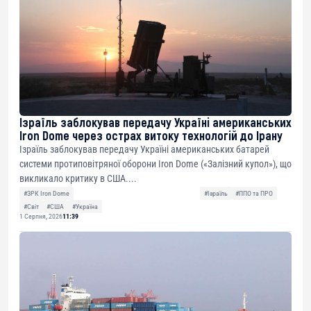
Ізраїль заблокував передачу Україні американських
Iron Dome через острах витоку технологій до Ірану
Ізраїль заблокував передачу Україні американських батарей
системи протиповітряної оборони Iron Dome («Залізний купол»), що
викликало критику в США....
#ЗРК Iron Dome
#Ізраїль
#ППО та ПРО
#Світ
#США
#Україна
1 Серпня, 2026
11:39