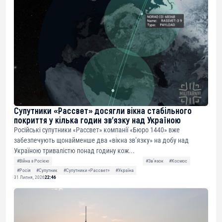
Супутники «Рассвет» досягли вікна стабільного
покриття у кілька годин зв’язку над Україною
Російські супутники «Рассвет» компанії «Бюро 1440» вже
забезпечують щонайменше два «вікна зв’язку» на добу над
Україною тривалістю понад годину кож...
#Війна з Росією
#Звʼязок
#Космос
#Росія
#Супутник
#Супутники «Рассвет»
#Україна
31 Липня, 2026
22:46