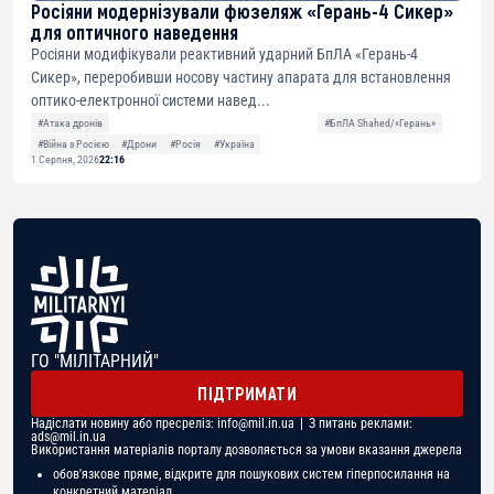
Росіяни модернізували фюзеляж «Герань-4 Сикер»
для оптичного наведення
Росіяни модифікували реактивний ударний БпЛА «Герань-4
Сикер», переробивши носову частину апарата для встановлення
оптико-електронної системи навед...
#Атака дронів
#БпЛА Shahed/«Герань»
#Війна з Росією
#Дрони
#Росія
#Україна
1 Серпня, 2026
22:16
ГО "МІЛІТАРНИЙ"
ПІДТРИМАТИ
Надіслати новину або пресреліз:
info@mil.in.ua
| З питань реклами:
ads@mil.in.ua
Використання матеріалів порталу дозволяється за умови вказання джерела
обов'язкове пряме, відкрите для пошукових систем гіперпосилання на
конкретний матеріал