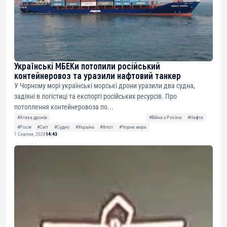
Українські МБЕКи потопили російський
контейнеровоз та уразили нафтовий танкер
У Чорному морі українські морські дрони уразили два судна,
задіяні в логістиці та експорті російських ресурсів. Про
потоплення контейнеровоза по...
#Атака дронів
#Війна з Росією
#Нафта
#Росія
#Світ
#Судно
#Україна
#Флот
#Чорне море
1 Серпня, 2026
14:43