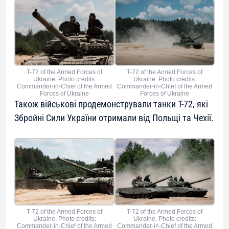
T-72 of the Armed Forces of
T-72 of the Armed Forces of
Ukraine. Photo credits:
Ukraine. Photo credits:
Commander-in-Chief of the Armed
Commander-in-Chief of the Armed
Forces of Ukraine
Forces of Ukraine
Також військові продемонстрували танки Т-72, які
Збройні Сили України отримали від Польщі та Чехії.
T-72 of the Armed Forces of
T-72 of the Armed Forces of
Ukraine. Photo credits:
Ukraine. Photo credits:
Commander-in-Chief of the Armed
Commander-in-Chief of the Armed