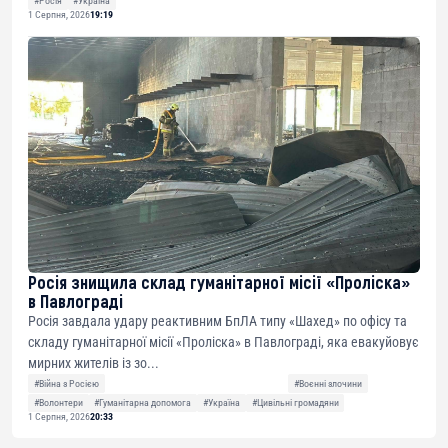
#Росія
#Україна
1 Серпня, 2026
19:19
Росія знищила склад гуманітарної місії «Проліска»
в Павлограді
Росія завдала удару реактивним БпЛА типу «Шахед» по офісу та
складу гуманітарної місії «Проліска» в Павлограді, яка евакуйовує
мирних жителів із зо...
#Війна з Росією
#Воєнні злочини
#Волонтери
#Гуманітарна допомога
#Україна
#Цивільні громадяни
1 Серпня, 2026
20:33