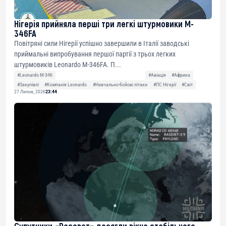
Нігерія прийняла перші три легкі штурмовики M-
346FA
Повітряні сили Нігерії успішно завершили в Італії заводські
приймальні випробування першої партії з трьох легких
штурмовиків Leonardo M-346FA. П...
#Leonardo M-346
#Авіація
#Африка
#Закупівлі
#Компанія Leonardo
#Навчально-бойові літаки
#ПС Нігерії
#Світ
27 Липня, 2026
23:44