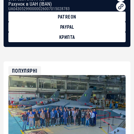
Рахунок в UAH (IBAN)
UA043052990000026007015028783
PATREON
PAYPAL
КРИПТА
BTC
bc1qg0z99m95fte7kj8faa7h2kvnq92wvc53exe8gm
USDT
0x8676644fA7B6d328310283cAC1065Ae01d97CEe7
ETH
0xfD02863D3289416fcF50975c9DFda13623f97758
ПОПУЛЯРНІ