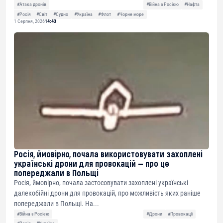
#Атака дронів
#Війна з Росією
#Нафта
#Росія
#Світ
#Судно
#Україна
#Флот
#Чорне море
1 Серпня, 2026
14:43
Росія, ймовірно, почала використовувати захоплені
українські дрони для провокацій — про це
попереджали в Польщі
Росія, ймовірно, почала застосовувати захоплені українські
далекобійні дрони для провокацій, про можливість яких раніше
попереджали в Польщі. На...
#Війна з Росією
#Дрони
#Провокації