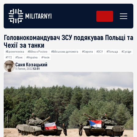
Головнокомандувач ЗСУ подякував Польщі та
Чехії за танки
#Бронетехніка
#Війна з Росією
#Військова допомога
#Європа
#ЗСУ
#Польща
#Сусіди
#Т-72
#Танк
#Україна
#Чехія
Саня Козацький
5 Липня, 2022
12:51