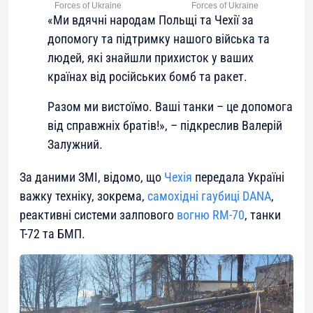
Forces of Ukraine
Forces of Ukraine
«Ми вдячні народам Польщі та Чехії за
допомогу та підтримку нашого війська та
людей, які знайшли прихисток у ваших
країнах від російських бомб та ракет.
Разом ми вистоїмо. Ваші танки – це допомога
від справжніх братів!», – підкреслив Валерій
Залужний.
За даними ЗМІ, відомо, що
Чехія
передала Україні
важку техніку, зокрема,
самохідні гаубиці DANA
,
реактивні системи залпового
вогню RM-70
, танки
Т-72 та БМП.