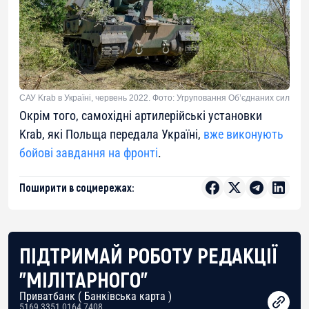
САУ Krab в Україні, червень 2022. Фото: Угруповання Об’єднаних сил
Окрім того, самохідні артилерійські установки
Krab, які Польща передала Україні,
вже виконують
бойові завдання на фронті
.
Поширити в соцмережах:
ПІДТРИМАЙ РОБОТУ РЕДАКЦІЇ
"МІЛІТАРНОГО"
Приватбанк ( Банківська карта )
5169 3351 0164 7408