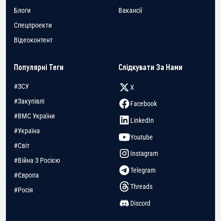
Блоги
Вакансії
Спецпроекти
Відеоконтент
Популярні Теги
Слідкувати За Нами
#ЗСУ
X
#Закупівлі
Facebook
#ВМС України
LinkedIn
#Україна
Youtube
#Світ
Instagram
#Війна З Росією
Telegram
#Європа
Threads
#Росія
Discord