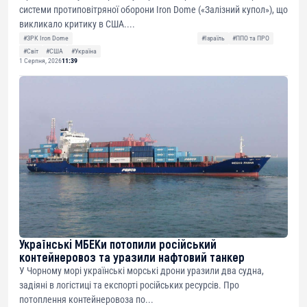
системи протиповітряної оборони Iron Dome («Залізний купол»), що
викликало критику в США....
#ЗРК Iron Dome
#Ізраїль
#ППО та ПРО
#Світ
#США
#Україна
1 Серпня, 2026
11:39
Українські МБЕКи потопили російський
контейнеровоз та уразили нафтовий танкер
У Чорному морі українські морські дрони уразили два судна,
задіяні в логістиці та експорті російських ресурсів. Про
потоплення контейнеровоза по...