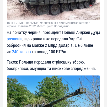
Танк Т-72М1R польської модифікації з динамічним захистом в
Україні. Травень 2022. Фото: Бучко Володимир
На початку червня, президент Польщі Анджей Дуда
розповів
, що країна вже передала Україні
озброєння на майже 2 млрд доларів. Це більше
як
240 танків
та понад 100 БТРів.
Також Польща передала стрілецьку зброю,
боєприпаси, амуніцію та військове спорядження.