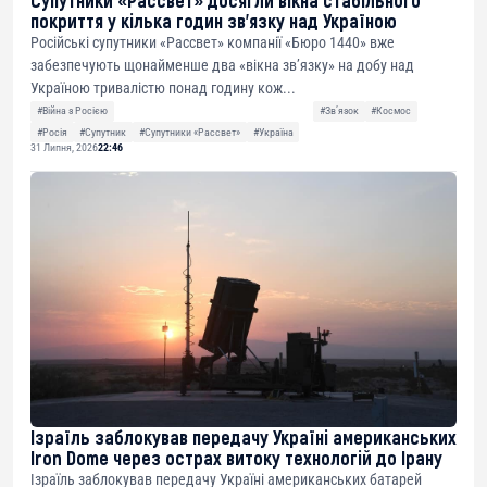
Супутники «Рассвет» досягли вікна стабільного
покриття у кілька годин зв’язку над Україною
Російські супутники «Рассвет» компанії «Бюро 1440» вже
забезпечують щонайменше два «вікна зв’язку» на добу над
Україною тривалістю понад годину кож...
#Війна з Росією
#Звʼязок
#Космос
#Росія
#Супутник
#Супутники «Рассвет»
#Україна
31 Липня, 2026
22:46
Ізраїль заблокував передачу Україні американських
Iron Dome через острах витоку технологій до Ірану
Ізраїль заблокував передачу Україні американських батарей