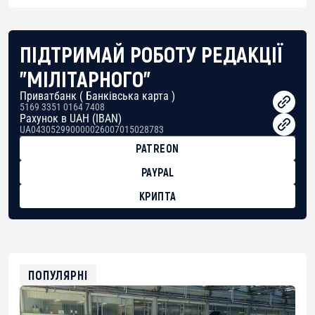
ПІДТРИМАЙ РОБОТУ РЕДАКЦІЇ
"МІЛІТАРНОГО"
Приватбанк ( Банківська карта )
5169 3351 0164 7408
Рахунок в UAH (IBAN)
UA043052990000026007015028783
PATREON
PAYPAL
КРИПТА
BTC
bc1qg0z99m95fte7kj8faa7h2kvnq92wvc53exe8gm
USDT
0x8676644fA7B6d328310283cAC1065Ae01d97CEe7
ETH
0xfD02863D3289416fcF50975c9DFda13623f97758
ПОПУЛЯРНІ