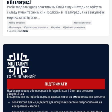
в Павлограді
Росія завдала удару реактивним БпЛА типу «Шахед» по офісу та
складу гуманітарної місії «Проліска» в Павлограді, яка евакуйовує
мирних жителів із зо...
#Війна з Росією
#Воєнні злочини
#Волонтери
#Гуманітарна допомога
#Україна
#Цивільні громадяни
1 Серпня, 2026
20:33
ГО "МІЛІТАРНИЙ"
ПІДТРИМАТИ
Надіслати новину або пресреліз:
info@mil.in.ua
| З питань реклами:
ads@mil.in.ua
Використання матеріалів порталу дозволяється за умови вказання джерела
обов'язкове пряме, відкрите для пошукових систем гіперпосилання на
конкретний матеріал