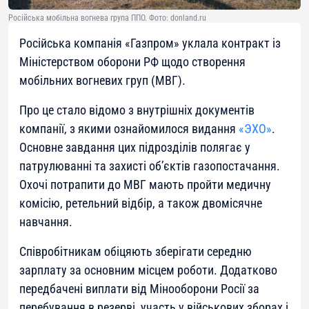
Російська мобільна вогнева група ППО. Фото: donland.ru
Російська компанія «Газпром» уклала контракт із
Міністерством оборони РФ щодо створення
мобільних вогневих груп (МВГ).
Про це стало відомо з внутрішніх документів
компанії, з якими ознайомилося видання
«ЭХО»
.
Основне завдання цих підрозділів полягає у
патрулюванні та захисті об’єктів газопостачання.
Охочі потрапити до МВГ мають пройти медичну
комісію, ретельний відбір, а також двомісячне
навчання.
Співробітникам обіцяють зберігати середню
зарплату за основним місцем роботи. Додатково
передбачені виплати від Мінооборони Росії за
перебування в резерві, участь у військових зборах і