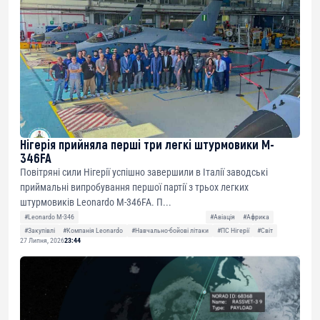
Нігерія прийняла перші три легкі штурмовики M-
346FA
Повітряні сили Нігерії успішно завершили в Італії заводські
приймальні випробування першої партії з трьох легких
штурмовиків Leonardo M-346FA. П...
#Leonardo M-346
#Авіація
#Африка
#Закупівлі
#Компанія Leonardo
#Навчально-бойові літаки
#ПС Нігерії
#Світ
27 Липня, 2026
23:44