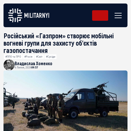
Російський «Газпром» створює мобільні
вогневі групи для захисту об’єктів
газопостачання
#ППО та ПРО
#Росія
#Світ
#Сусіди
Владислав Хоменко
6 Липня, 2026
09:57