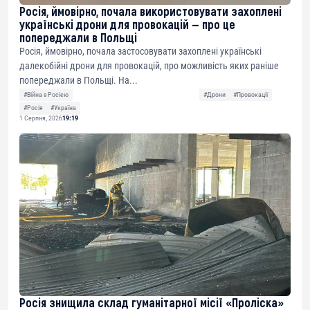
Росія, ймовірно, почала використовувати захоплені
українські дрони для провокацій — про це
попереджали в Польщі
Росія, ймовірно, почала застосовувати захоплені українські
далекобійні дрони для провокацій, про можливість яких раніше
попереджали в Польщі. На...
#Війна з Росією
#Дрони
#Провокації
#Росія
#Україна
1 Серпня, 2026
19:19
Росія знищила склад гуманітарної місії «Проліска»