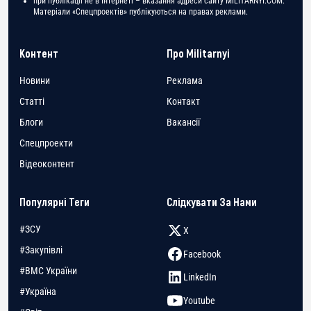
при публікації не в Інтернеті – вказання адреси сайту MILITARNYI.COM.
Матеріали «Спецпроектів» публікуються на правах реклами.
Контент
Про Militarnyi
Новини
Реклама
Статті
Контакт
Блоги
Вакансії
Спецпроекти
Відеоконтент
Популярні Теги
Слідкувати За Нами
#ЗСУ
X
#Закупівлі
Facebook
#ВМС України
LinkedIn
#Україна
Youtube