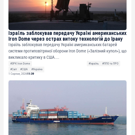
Ізраїль заблокував передачу Україні американських
Iron Dome через острах витоку технологій до Ірану
Ізраїль заблокував передачу Україні американських батарей
системи протиповітряної оборони Iron Dome («Залізний купол»), що
викликало критику в США....
#ЗРК Iron Dome
#Ізраїль
#ППО та ПРО
#Світ
#США
#Україна
1 Серпня, 2026
11:39