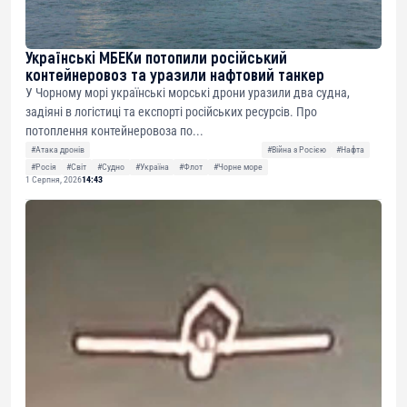
Українські МБЕКи потопили російський
контейнеровоз та уразили нафтовий танкер
У Чорному морі українські морські дрони уразили два судна,
задіяні в логістиці та експорті російських ресурсів. Про
потоплення контейнеровоза по...
#Атака дронів
#Війна з Росією
#Нафта
#Росія
#Світ
#Судно
#Україна
#Флот
#Чорне море
1 Серпня, 2026
14:43