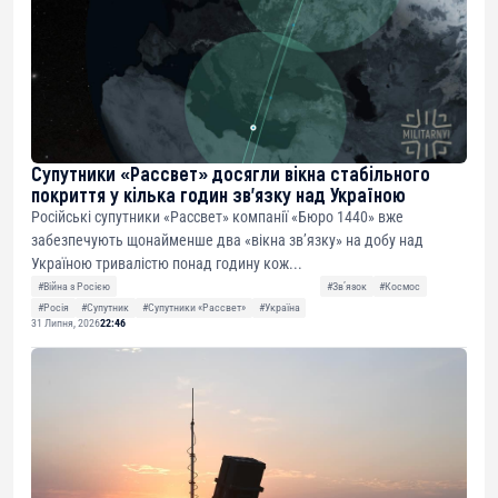
Супутники «Рассвет» досягли вікна стабільного
покриття у кілька годин зв’язку над Україною
Російські супутники «Рассвет» компанії «Бюро 1440» вже
забезпечують щонайменше два «вікна зв’язку» на добу над
Україною тривалістю понад годину кож...
#Війна з Росією
#Звʼязок
#Космос
#Росія
#Супутник
#Супутники «Рассвет»
#Україна
31 Липня, 2026
22:46