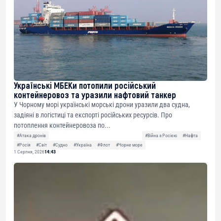
Українські МБЕКи потопили російський
контейнеровоз та уразили нафтовий танкер
У Чорному морі українські морські дрони уразили два судна,
задіяні в логістиці та експорті російських ресурсів. Про
потоплення контейнеровоза по...
#Атака дронів
#Війна з Росією
#Нафта
#Росія
#Світ
#Судно
#Україна
#Флот
#Чорне море
1 Серпня, 2026
14:43