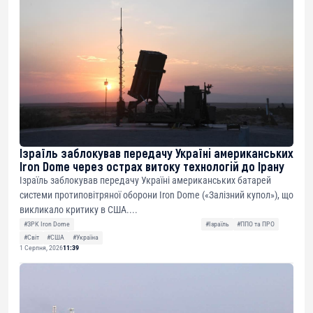
Ізраїль заблокував передачу Україні американських
Iron Dome через острах витоку технологій до Ірану
Ізраїль заблокував передачу Україні американських батарей
системи протиповітряної оборони Iron Dome («Залізний купол»), що
викликало критику в США....
#ЗРК Iron Dome
#Ізраїль
#ППО та ПРО
#Світ
#США
#Україна
1 Серпня, 2026
11:39