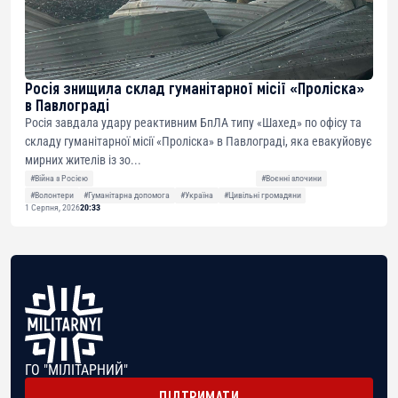
Росія знищила склад гуманітарної місії «Проліска»
в Павлограді
Росія завдала удару реактивним БпЛА типу «Шахед» по офісу та
складу гуманітарної місії «Проліска» в Павлограді, яка евакуйовує
мирних жителів із зо...
#Війна з Росією
#Воєнні злочини
#Волонтери
#Гуманітарна допомога
#Україна
#Цивільні громадяни
1 Серпня, 2026
20:33
ГО "МІЛІТАРНИЙ"
ПІДТРИМАТИ