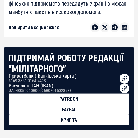
фінських підприємств передадуть Україні в межах
майбутніх пакетів військової допомоги.
Поширити в соцмережах:
ПІДТРИМАЙ РОБОТУ РЕДАКЦІЇ
"МІЛІТАРНОГО"
Приватбанк ( Банківська карта )
5169 3351 0164 7408
Рахунок в UAH (IBAN)
UA043052990000026007015028783
PATREON
PAYPAL
КРИПТА
BTC
bc1qg0z99m95fte7kj8faa7h2kvnq92wvc53exe8gm
USDT