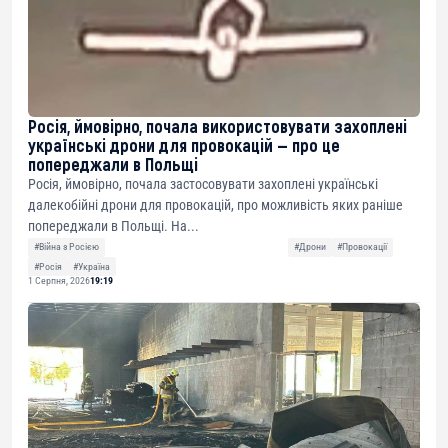
Росія, ймовірно, почала використовувати захоплені
українські дрони для провокацій — про це
попереджали в Польщі
Росія, ймовірно, почала застосовувати захоплені українські
далекобійні дрони для провокацій, про можливість яких раніше
попереджали в Польщі. На...
#Війна з Росією
#Дрони
#Провокації
#Росія
#Україна
1 Серпня, 2026
19:19