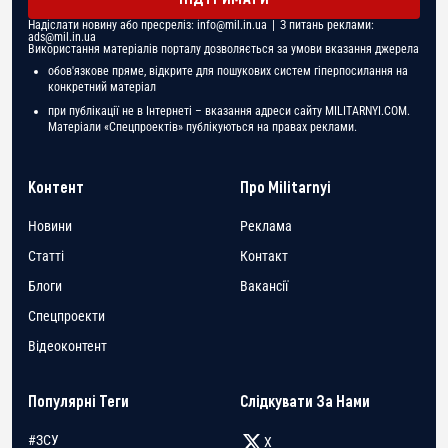
Надіслати новину або пресреліз:
info@mil.in.ua
| З питань реклами:
ads@mil.in.ua
Використання матеріалів порталу дозволяється за умови вказання джерела
обов'язкове пряме, відкрите для пошукових систем гіперпосилання на
конкретний матеріал
при публікації не в Інтернеті – вказання адреси сайту MILITARNYI.COM.
Матеріали «Спецпроектів» публікуються на правах реклами.
Контент
Про Militarnyi
Новини
Реклама
Статті
Контакт
Блоги
Вакансії
Спецпроекти
Відеоконтент
Популярні Теги
Слідкувати За Нами
#ЗСУ
X