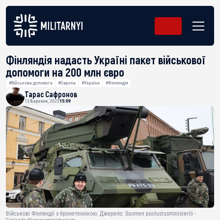
Фінляндія надасть Україні пакет військової
допомоги на 200 млн євро
#Військова допомога
#Європа
#Україна
#Фінляндія
Тарас Сафронов
13 Березня, 2025
15:09
Військові Фінляндії з бронетехнікою. Джерело: Suomen puolustusministeriö -