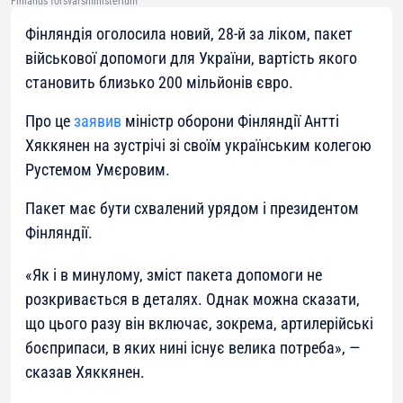
Finlands försvarsministerium
Фінляндія оголосила новий, 28-й за ліком, пакет
військової допомоги для України, вартість якого
становить близько 200 мільйонів євро.
Про це
заявив
міністр оборони Фінляндії Антті
Хяккянен на зустрічі зі своїм українським колегою
Рустемом Умєровим.
Пакет має бути схвалений урядом і президентом
Фінляндії.
«
Як і в минулому, зміст пакета допомоги не
розкривається в деталях. Однак можна сказати,
що цього разу він включає, зокрема, артилерійські
боєприпаси, в яких нині існує велика потреба
», —
сказав Хяккянен.