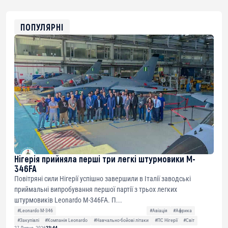
0x8676644fA7B6d328310283cAC1065Ae01d97CEe7
ETH
0xfD02863D3289416fcF50975c9DFda13623f97758
ПОПУЛЯРНІ
Нігерія прийняла перші три легкі штурмовики M-
346FA
Повітряні сили Нігерії успішно завершили в Італії заводські
приймальні випробування першої партії з трьох легких
штурмовиків Leonardo M-346FA. П...
#Leonardo M-346
#Авіація
#Африка
#Закупівлі
#Компанія Leonardo
#Навчально-бойові літаки
#ПС Нігерії
#Світ
27 Липня, 2026
23:44