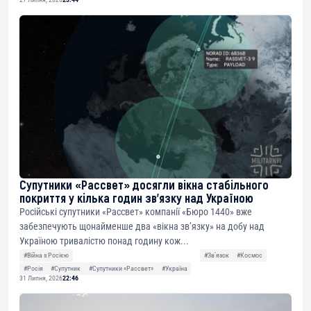
Супутники «Рассвет» досягли вікна стабільного
покриття у кілька годин зв’язку над Україною
Російські супутники «Рассвет» компанії «Бюро 1440» вже
забезпечують щонайменше два «вікна зв’язку» на добу над
Україною тривалістю понад годину кож...
#Війна з Росією
#Звʼязок
#Космос
#Росія
#Супутник
#Супутники «Рассвет»
#Україна
31 Липня, 2026
22:46