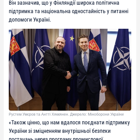
Він зазначив, що у Фінляндії широка політична
підтримка та національна одностайність у питанні
допомоги Україні.
Рустем Умєров та Антті Хяккянен. Джерело: Міноборони України
«
Також цінно, що нам вдалося поєднати підтримку
України зі зміцненням внутрішньої безпеки
постачань через програму промислової