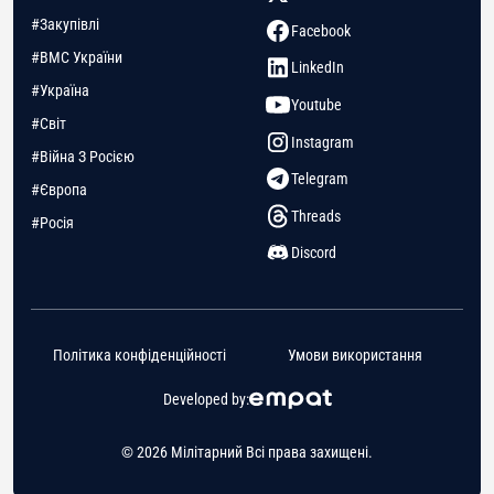
#Закупівлі
Facebook
#ВМС України
LinkedIn
#Україна
Youtube
#Світ
Instagram
#Війна З Росією
Telegram
#Європа
Threads
#Росія
Discord
Політика конфіденційності
Умови використання
Developed by:
© 2026 Мілітарний Всі права захищені.