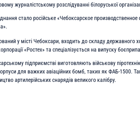
овому журналістському розслідуванні білоруської організа
нання стало російське «Чебоксарское производственное
а».
ований у місті Чебоксари, входить до складу державного 
рпорації «Ростех» та спеціалізується на випуску боєприпа
арському підприємстві виготовляють військову піротехніку
орпуси для важких авіаційних бомб, таких як ФАБ-1500. Т
ицтво артилерійських снарядів великого калібру.