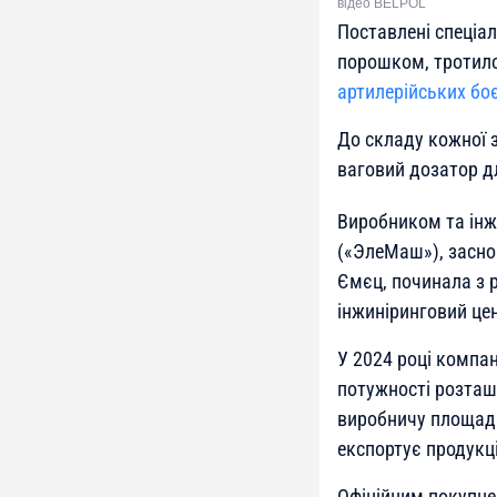
відео BELPOL
Поставлені спеціал
порошком, тротило
артилерійських бо
До складу кожної 
ваговий дозатор д
Виробником та інж
(«ЭлеМаш»), заснов
Ємєц, починала з 
інжиніринговий цен
У 2024 році компан
потужності розташо
виробничу площадк
експортує продукц
Офіційним покупце