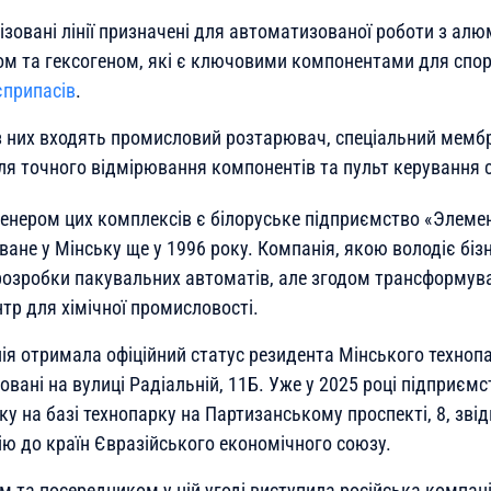
ізовані лінії призначені для автоматизованої роботи з алю
м та гексогеном, які є ключовими компонентами для спо
єприпасів
.
з них входять промисловий розтарювач, спеціальний мемб
ля точного відмірювання компонентів та пульт керування 
енером цих комплексів є білоруське підприємство «Элем
ане у Мінську ще у 1996 року. Компанія, якою володіє біз
розробки пакувальних автоматів, але згодом трансформув
тр для хімічної промисловості.
ія отримала офіційний статус резидента Мінського технопарк
вані на вулиці Радіальній, 11Б. Уже у 2025 році підприємс
у на базі технопарку на Партизанському проспекті, 8, зві
ію до країн Євразійського економічного союзу.
м та посередником у цій угоді виступила російська компан