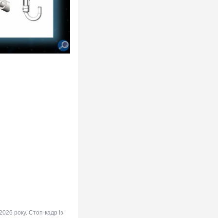
26 року. Стоп-кадр із