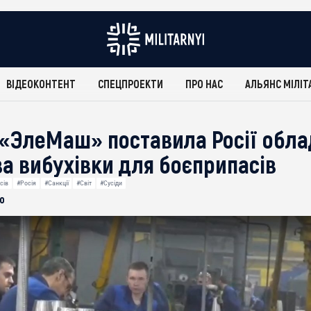
ВІДЕОКОНТЕНТ
СПЕЦПРОЕКТИ
ПРО НАС
АЛЬЯНС МІЛІТ
 «ЭлеМаш» поставила Росії обла
а вибухівки для боєприпасів
сів
#Росія
#Санкції
#Світ
#Сусіди
о