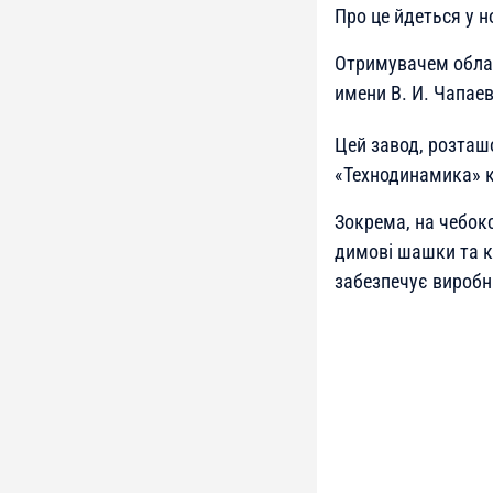
Про це йдеться у н
Отримувачем облад
имени В. И. Чапаев
Цей завод, розташ
«Технодинамика» ко
Зокрема, на чебокс
димові шашки та к
забезпечує виробн