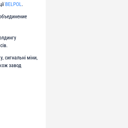
ції
BELPOL
.
 объединение
холдингу
сів.
, сигнальні міни,
акож завод