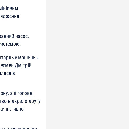
мінієвим
рядження
ранний насос,
системою.
ентарные машины»
несмен Дмітрій
алася в
у, а її головні
тво відкрило другу
дки активно
ія-посередник під