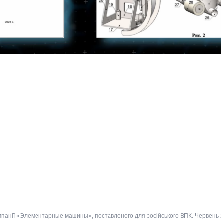
анії «Элементарные машины», поставленого для російського ВПК. Червень 20