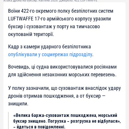
Атака дрона на буксир. Квітень 2026. Джерело: 422 LUFTWAFFE
Воїни 422-го окремого полку безпілотних систем
LUFTWAFFE 17-го армійського корпусу уразили
буксир і суховантаж у порту на тимчасово
окупованій території.
Кадр з камери ударного безпілотника
опублікували у соцмережах підрозділу
.
Вочевидь, ці судна використовувалися росіянами
для здійснення незаконних морських перевезень.
У полку зазначили, що суховантаж внаслідок удару
дронів отримав пошкодження, а от буксир —
знищили.
«Велика баржа-суховантаж пошкоджена, морський
буксир знищено. Погрузка – розгрузка не відбулася»,
– йдеться в повідомленні.