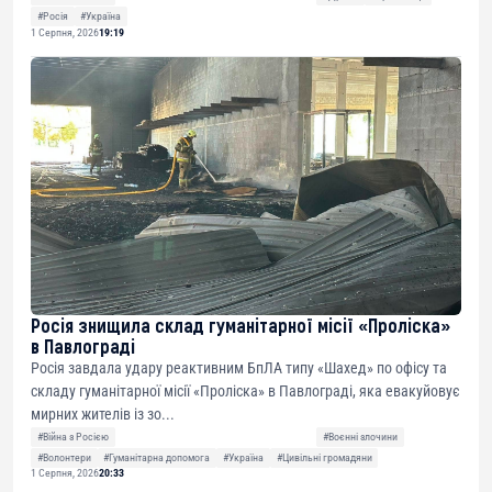
#Росія
#Україна
1 Серпня, 2026
19:19
Росія знищила склад гуманітарної місії «Проліска»
в Павлограді
Росія завдала удару реактивним БпЛА типу «Шахед» по офісу та
складу гуманітарної місії «Проліска» в Павлограді, яка евакуйовує
мирних жителів із зо...
#Війна з Росією
#Воєнні злочини
#Волонтери
#Гуманітарна допомога
#Україна
#Цивільні громадяни
1 Серпня, 2026
20:33