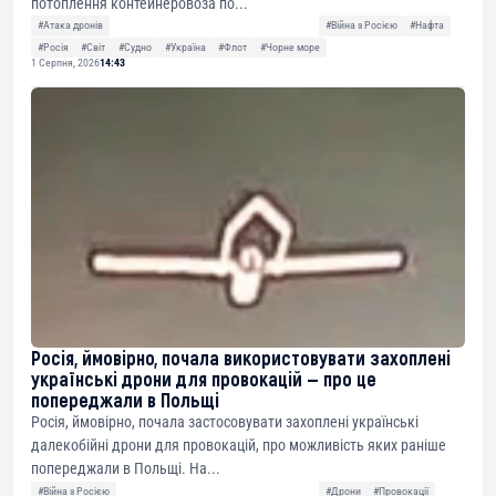
потоплення контейнеровоза по...
#Атака дронів
#Війна з Росією
#Нафта
#Росія
#Світ
#Судно
#Україна
#Флот
#Чорне море
1 Серпня, 2026
14:43
Росія, ймовірно, почала використовувати захоплені
українські дрони для провокацій — про це
попереджали в Польщі
Росія, ймовірно, почала застосовувати захоплені українські
далекобійні дрони для провокацій, про можливість яких раніше
попереджали в Польщі. На...
#Війна з Росією
#Дрони
#Провокації