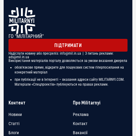
ГО "МІЛІТАРНИЙ"
ПІДТРИМАТИ
Надіслати новину або пресреліз:
info@mil.in.ua
| З питань реклами:
ads@mil.in.ua
Використання матеріалів порталу дозволяється за умови вказання джерела
обов'язкове пряме, відкрите для пошукових систем гіперпосилання на
конкретний матеріал
при публікації не в Інтернеті – вказання адреси сайту MILITARNYI.COM.
Матеріали «Спецпроектів» публікуються на правах реклами.
Контент
Про Militarnyi
Новини
Реклама
Статті
Контакт
Блоги
Вакансії