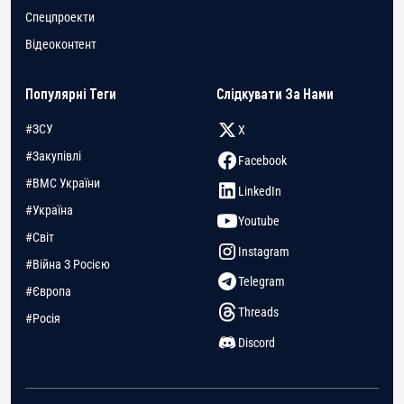
Спецпроекти
Відеоконтент
Популярні Теги
Слідкувати За Нами
#ЗСУ
X
#Закупівлі
Facebook
#ВМС України
LinkedIn
#Україна
Youtube
#Світ
Instagram
#Війна З Росією
Telegram
#Європа
Threads
#Росія
Discord