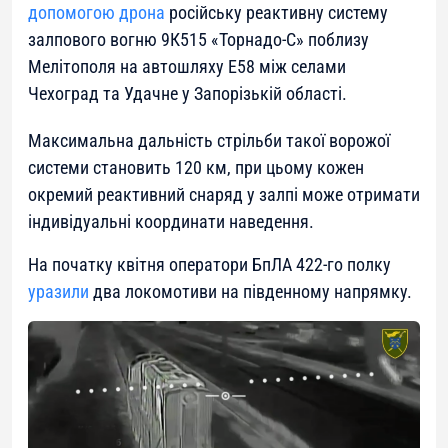
допомогою дрона
російську реактивну систему
залпового вогню 9К515 «Торнадо-С» поблизу
Мелітополя на автошляху Е58 між селами
Чехоград та Удачне у Запорізькій області.
Максимальна дальність стрільби такої ворожої
системи становить 120 км, при цьому кожен
окремий реактивний снаряд у залпі може отримати
індивідуальні координати наведення.
На початку квітня оператори БпЛА 422-го полку
уразили
два локомотиви на південному напрямку.