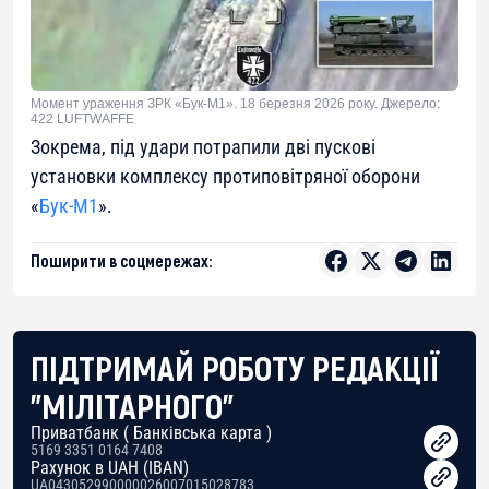
Момент ураження ЗРК «Бук-М1». 18 березня 2026 року. Джерело:
422 LUFTWAFFE
Зокрема, під удари потрапили дві пускові
установки комплексу протиповітряної оборони
«
Бук-М1
».
Поширити в соцмережах:
ПІДТРИМАЙ РОБОТУ РЕДАКЦІЇ
"МІЛІТАРНОГО"
Приватбанк ( Банківська карта )
5169 3351 0164 7408
Рахунок в UAH (IBAN)
UA043052990000026007015028783