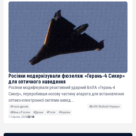
Росіяни модернізували фюзеляж «Герань-4 Сикер»
для оптичного наведення
Росіяни модифікували реактивний ударний БпЛА «Герань-4
Сикер», переробивши носову частину апарата для встановлення
оптико-електронної системи навед...
#Атака дронів
#БпЛА Shahed/«Герань»
#Війна з Росією
#Дрони
#Росія
#Україна
1 Серпня, 2026
22:16