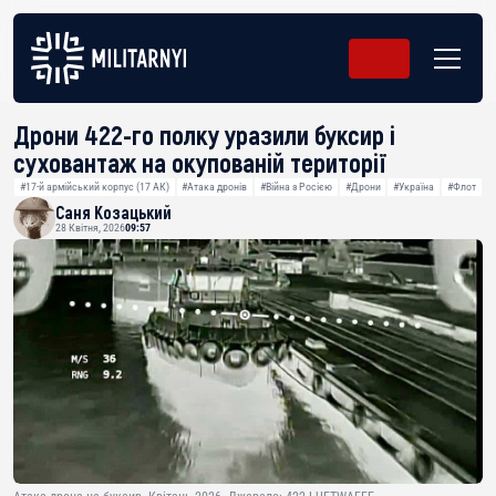
Дрони 422-го полку уразили буксир і
суховантаж на окупованій території
#17-й армійський корпус (17 АК)
#Атака дронів
#Війна з Росією
#Дрони
#Україна
#Флот
Саня Козацький
28 Квітня, 2026
09:57