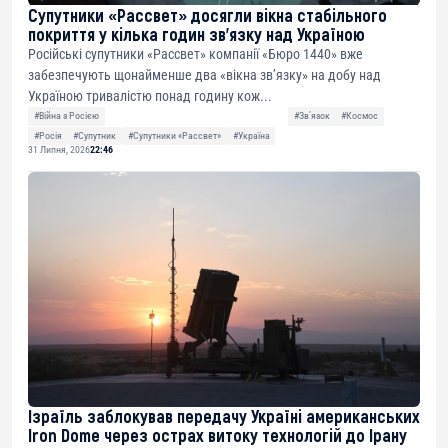
Супутники «Рассвет» досягли вікна стабільного
покриття у кілька годин зв’язку над Україною
Російські супутники «Рассвет» компанії «Бюро 1440» вже
забезпечують щонайменше два «вікна зв’язку» на добу над
Україною тривалістю понад годину кож...
#Війна з Росією
#Звʼязок
#Космос
#Росія
#Супутник
#Супутники «Рассвет»
#Україна
31 Липня, 2026
22:46
Ізраїль заблокував передачу Україні американських
Iron Dome через острах витоку технологій до Ірану