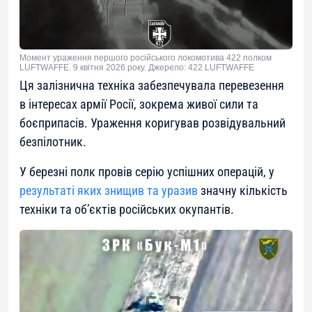
Момент ураження першого російського локомотива 422 полком
LUFTWAFFE. 9 квітня 2026 року. Джерело: 422 LUFTWAFFE
Ця залізнична техніка забезпечувала перевезення
в інтересах армії Росії, зокрема живої сили та
боєприпасів. Ураження коригував розвідувальний
безпілотник.
У березні полк провів серію успішних операцій, у
результаті яких знищив та уразив
значну кількість
техніки та об’єктів російських окупантів.