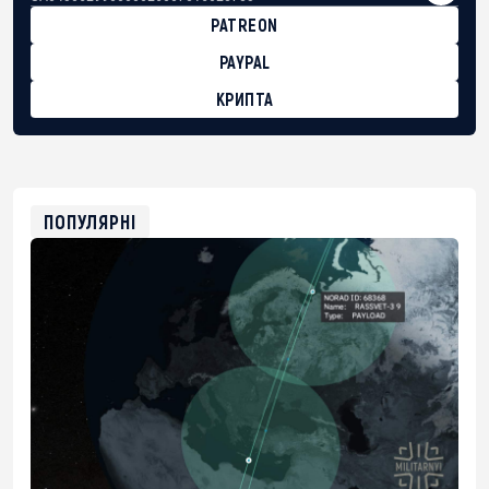
PATREON
PAYPAL
КРИПТА
BTC
bc1qg0z99m95fte7kj8faa7h2kvnq92wvc53exe8gm
USDT
0x8676644fA7B6d328310283cAC1065Ae01d97CEe7
ETH
0xfD02863D3289416fcF50975c9DFda13623f97758
ПОПУЛЯРНІ