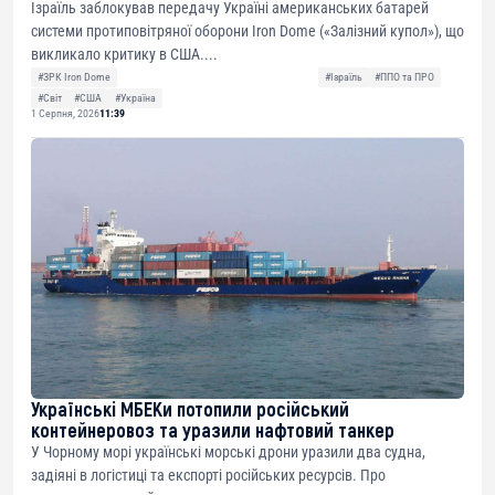
Ізраїль заблокував передачу Україні американських батарей
системи протиповітряної оборони Iron Dome («Залізний купол»), що
викликало критику в США....
#ЗРК Iron Dome
#Ізраїль
#ППО та ПРО
#Світ
#США
#Україна
1 Серпня, 2026
11:39
Українські МБЕКи потопили російський
контейнеровоз та уразили нафтовий танкер
У Чорному морі українські морські дрони уразили два судна,
задіяні в логістиці та експорті російських ресурсів. Про