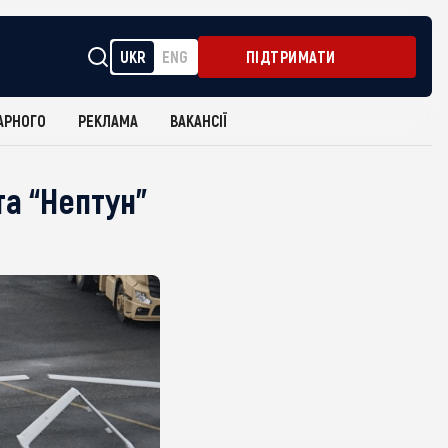
UKR
ENG
ПІДТРИМАТИ
АРНОГО
РЕКЛАМА
ВАКАНСІЇ
та “Нептун”