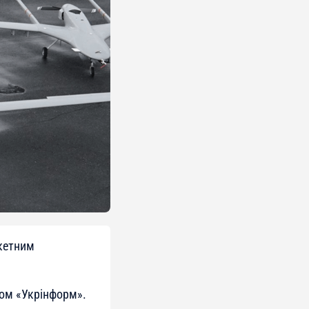
акетним
ом «Укрінформ».