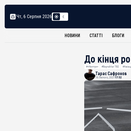
Чт, 6 Серпня 2026
НОВИНИ
СТАТТІ
БЛОГИ
До кінця ро
#«Нептун»
#Bayraktar TB2
#Авіац
Тарас Сафронов
16 Лютого, 2021
17:52