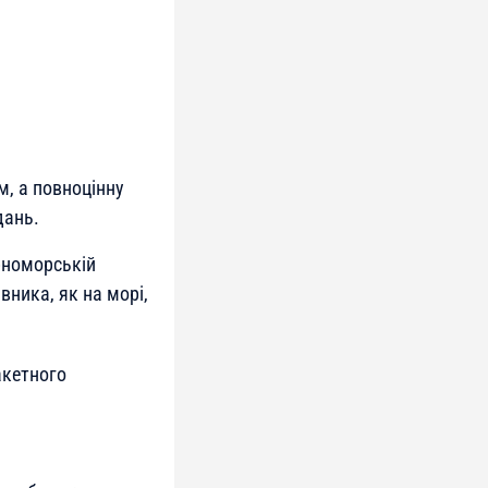
м, а повноцінну
дань.
рноморській
вника, як на морі,
акетного