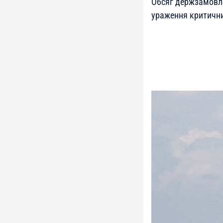
Обсяг держзамовле
ураження критични