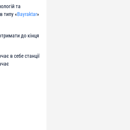
ологій та
в типу «
Bayraktar
»
отримати до кінця
чає в себе станції
ачає