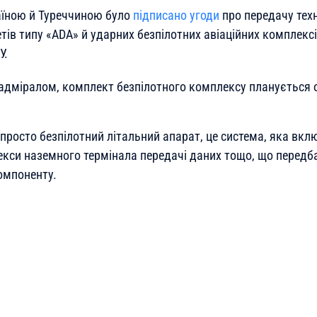
аїною й Туреччиною було
підписано угоди
про передачу техн
ів типу «ADA» й ударних безпілотних авіаційних комплексі
У.
адміралом, комплект безпілотного комплексу планується 
е просто безпілотний літальний апарат, це система, яка вклю
екси наземного термінала передачі даних тощо, що передб
омпоненту.