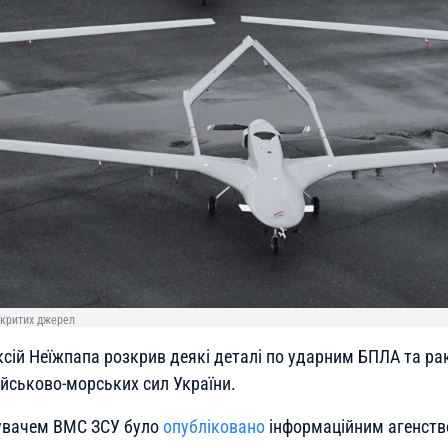
ідкритих джерел
сій Неїжпапа розкрив деякі деталі по ударним БПЛА та р
йськово-морських сил України.
дувачем ВМС ЗСУ було
опубліковано
інформаційним агенств