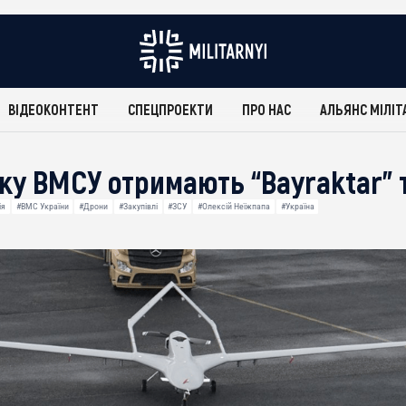
ВІДЕОКОНТЕНТ
СПЕЦПРОЕКТИ
ПРО НАС
АЛЬЯНС МІЛІТ
ку ВМСУ отримають “Bayraktar” 
ія
#ВМС України
#Дрони
#Закупівлі
#ЗСУ
#Олексій Неїжпапа
#Україна