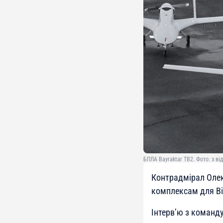
БПЛА Bayraktar TB2. Фото: з в
Контрадмірал Олек
комплексам для Ві
Інтерв’ю з коман