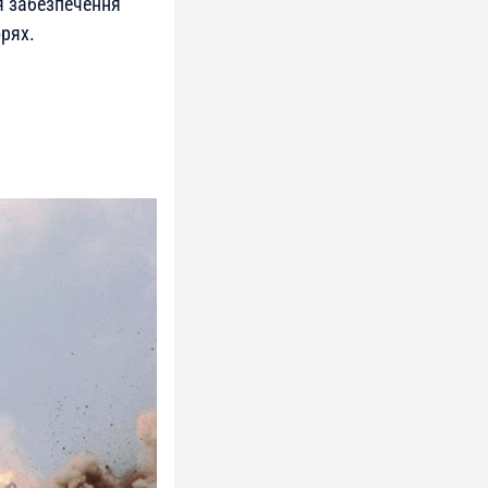
я забезпечення
рях.