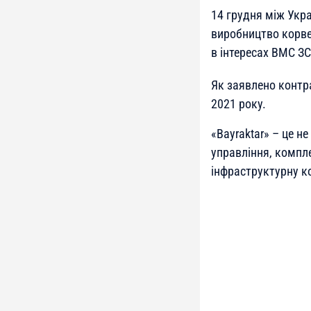
14 грудня між Укр
виробництво корвет
в інтересах ВМС ЗС
Як заявлено контр
2021 року.
«Bayraktar» – це н
управління, компл
інфраструктурну к