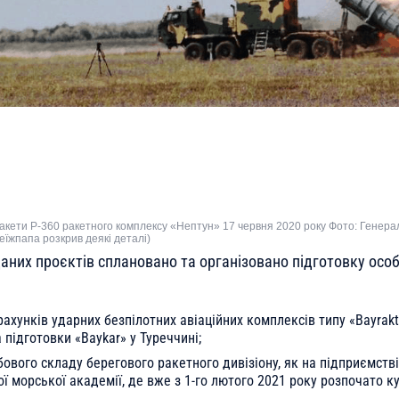
акети Р-360 ракетного комплексу «Нептун» 17 червня 2020 року Фото: Генер
еїжпапа розкрив деякі деталі)
даних проєктів сплановано та організовано підготовку особ
рахунків ударних безпілотних авіаційних комплексів типу «Bayrakt
 підготовки «Baykar» у Туреччині;
бового складу берегового ракетного дивізіону, як на підприємстві-
ої морської академії, де вже з 1-го лютого 2021 року розпочато к