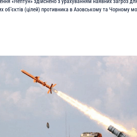
ння «Нептун» здійснено з урахуванням наявних загроз дл
х об’єктів (цілей) противника в Азовському та Чорному мо