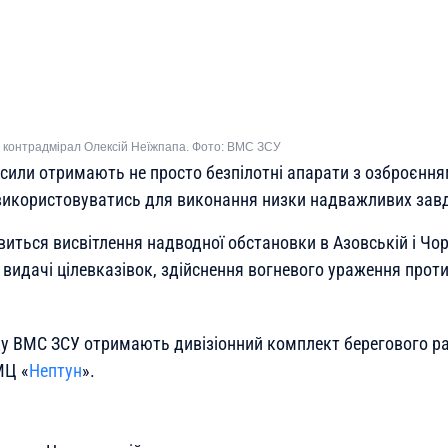
 контрадмірал Олексій Неїжпапа. Фото: ВМС ЗСУ
 сили отримають не просто безпілотні апарати з озброєння
 використовуватись для виконання низки надважливих зав
виться висвітлення надводної обстановки в Азовській і Чо
 видачі цілевказівок, здійснення вогневого ураження проти
ку ВМС ЗСУ отримають дивізіонний комплект берегового р
МЦ «
Нептун
».