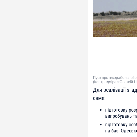
Пуск протикорабельної р
(Контрадмірал Олексій Н
Для реалізації зга
саме:
підготовку роз
випробувань та
підготовку осо
на базі Одеськ