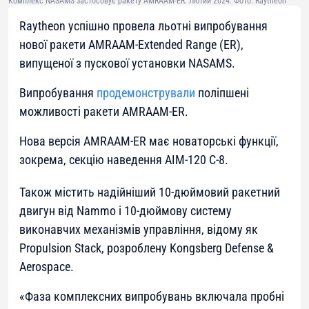
Комплекс NASAMS застосовує ракету AMRAAM-ER. Лютий 2024. Фото: Raytheon
Raytheon успішно провела льотні випробування
нової ракети AMRAAM-Extended Range (ER),
випущеної з пускової установки NASAMS.
Випробування
продемонстрували
поліпшені
можливості ракети AMRAAM-ER.
Нова версія AMRAAM-ER має новаторські функції,
зокрема, секцію наведення AIM-120 C-8.
Також містить надійніший 10-дюймовий ракетний
двигун від Nammo і 10-дюймову систему
виконавчих механізмів управління, відому як
Propulsion Stack, розроблену Kongsberg Defense &
Aerospace.
«
Фаза комплексних випробувань включала пробні