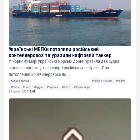
Українські МБЕКи потопили російський
контейнеровоз та уразили нафтовий танкер
У Чорному морі українські морські дрони уразили два судна,
задіяні в логістиці та експорті російських ресурсів. Про
потоплення контейнеровоза по...
#Атака дронів
#Війна з Росією
#Нафта
#Росія
#Світ
#Судно
#Україна
#Флот
#Чорне море
1 Серпня, 2026
14:43