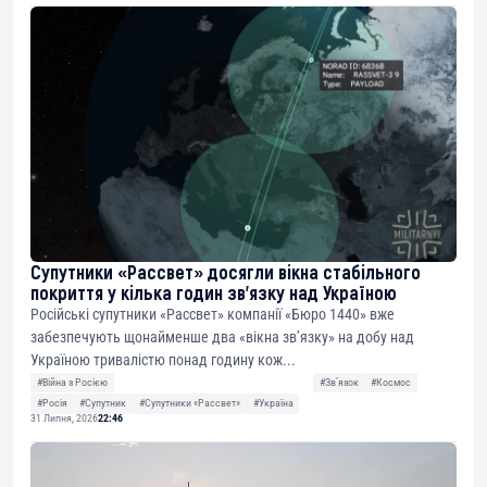
Супутники «Рассвет» досягли вікна стабільного
покриття у кілька годин зв’язку над Україною
Російські супутники «Рассвет» компанії «Бюро 1440» вже
забезпечують щонайменше два «вікна зв’язку» на добу над
Україною тривалістю понад годину кож...
#Війна з Росією
#Звʼязок
#Космос
#Росія
#Супутник
#Супутники «Рассвет»
#Україна
31 Липня, 2026
22:46