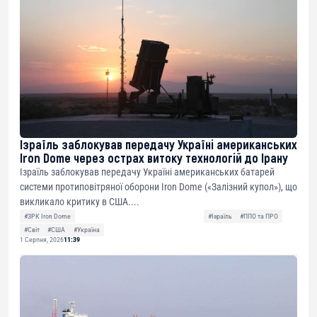
Ізраїль заблокував передачу Україні американських
Iron Dome через острах витоку технологій до Ірану
Ізраїль заблокував передачу Україні американських батарей
системи протиповітряної оборони Iron Dome («Залізний купол»), що
викликало критику в США....
#ЗРК Iron Dome
#Ізраїль
#ППО та ПРО
#Світ
#США
#Україна
1 Серпня, 2026
11:39