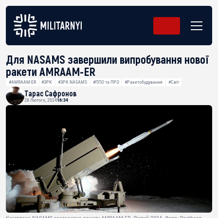
Для NASAMS завершили випробування нової
ракети AMRAAM-ER
#AMRAAM-ER
#ЗРК
#ЗРК NASAMS
#ППО та ПРО
#Ракетобудування
#Світ
Тарас Сафронов
28 Лютого, 2024
16:34