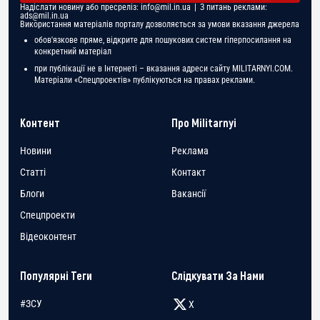
Надіслати новину або пресреліз:
info@mil.in.ua
| З питань реклами:
ads@mil.in.ua
Використання матеріалів порталу дозволяється за умови вказання джерела
обов'язкове пряме, відкрите для пошукових систем гіперпосилання на
конкретний матеріал
при публікації не в Інтернеті – вказання адреси сайту MILITARNYI.COM.
Матеріали «Спецпроектів» публікуються на правах реклами.
Контент
Про Militarnyi
Новини
Реклама
Статті
Контакт
Блоги
Вакансії
Спецпроекти
Відеоконтент
Популярні Теги
Слідкувати За Нами
#ЗСУ
X