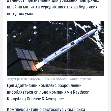
дальності призначений для ураження повітряних
цілей на малих та середніх висотах за будь-яких
погодних умов.
Запуск ракети AMRAAM-ER із ЗРК NASAMS. Фото: Raytheon
Цей адаптивний комплекс розроблений і
виробляється спільно компаніями Raytheon і
Kongsberg Defense & Aerospace.
Комплекс активно застосовує українська