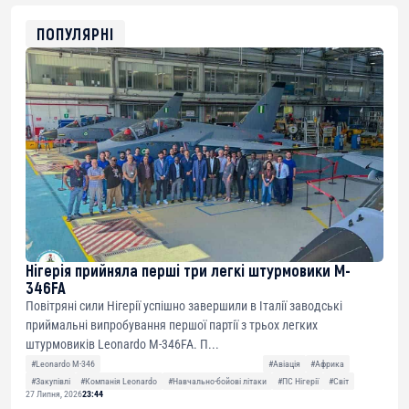
ETH
0xfD02863D3289416fcF50975c9DFda13623f97758
ПОПУЛЯРНІ
Нігерія прийняла перші три легкі штурмовики M-
346FA
Повітряні сили Нігерії успішно завершили в Італії заводські
приймальні випробування першої партії з трьох легких
штурмовиків Leonardo M-346FA. П...
#Leonardo M-346
#Авіація
#Африка
#Закупівлі
#Компанія Leonardo
#Навчально-бойові літаки
#ПС Нігерії
#Світ
27 Липня, 2026
23:44