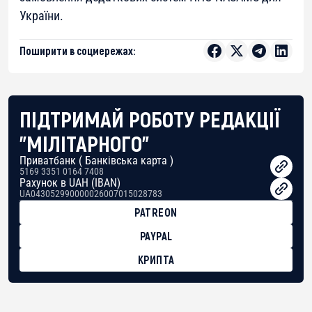
України.
Поширити в соцмережах:
ПІДТРИМАЙ РОБОТУ РЕДАКЦІЇ
"МІЛІТАРНОГО"
Приватбанк ( Банківська карта )
5169 3351 0164 7408
Рахунок в UAH (IBAN)
UA043052990000026007015028783
PATREON
PAYPAL
КРИПТА
BTC
bc1qg0z99m95fte7kj8faa7h2kvnq92wvc53exe8gm
USDT
0x8676644fA7B6d328310283cAC1065Ae01d97CEe7