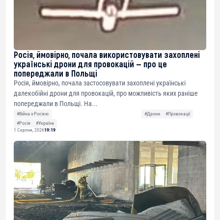
Росія, ймовірно, почала використовувати захоплені
українські дрони для провокацій — про це
попереджали в Польщі
Росія, ймовірно, почала застосовувати захоплені українські
далекобійні дрони для провокацій, про можливість яких раніше
попереджали в Польщі. На...
#Війна з Росією
#Дрони
#Провокації
#Росія
#Україна
1 Серпня, 2026
19:19