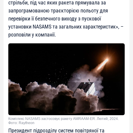
стрільби, під час яких ракета прямувала за
запрограмованою траєкторією польоту для
перевірки її безпечного виходу з пускової
установки NASAMS та загальних характеристик
», –
розповіли у компанії.
Комплекс NASAMS застосовує ракету AMRAAM-ER. Лютий, 2024.
Фото: Raytheon
Президент підрозділу систем повітряної та