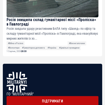
Росія знищила склад гуманітарної місії «Проліска»
в Павлограді
Росія завдала удару реактивним БпЛА типу «Шахед» по офісу та
складу гуманітарної місії «Проліска» в Павлограді, яка евакуйовує
мирних жителів із зо...
#Війна з Росією
#Воєнні злочини
#Волонтери
#Гуманітарна допомога
#Україна
#Цивільні громадяни
1 Серпня, 2026
20:33
ГО "МІЛІТАРНИЙ"
ПІДТРИМАТИ