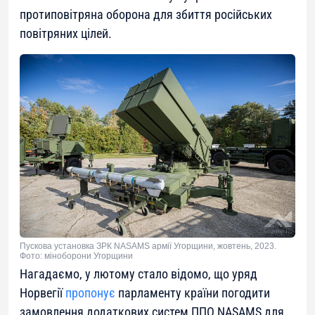
протиповітряна оборона для збиття російських
повітряних цілей.
Пускова установка ЗРК NASAMS армії Угорщини, жовтень, 2023.
Фото: міноборони Угорщини
Нагадаємо, у лютому стало відомо, що уряд
Норвегії
пропонує
парламенту країни погодити
замовлення додаткових систем ППО NASAMS для