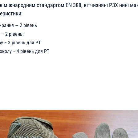
 ж міжнародним стандартом EN 388, вітчизняні РЗХ нині ма
теристики:
тирання — 2 рівень
— 2 рівень;
у − 3 рівень для РТ
роколу − 4 рівень для РТ