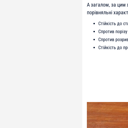
А загалом, за цим
порівняльні харак
Стійкість до с
Спротив порізу 
Спротив розрив
Стійкість до п