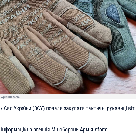
: АрміяInform
х Сил України (ЗСУ) почали закупати тактичні рукавиці ві
інформаційна агенція Міноборони АрміяInform.