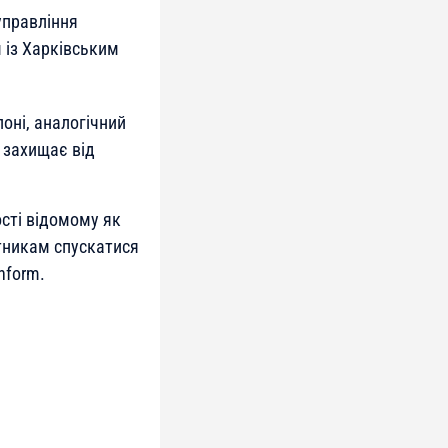
управління
 із Харківським
оні, аналогічний
 захищає від
сті відомому як
нтникам спускатися
nform.