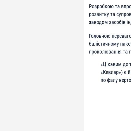
Розробкою та впро
розвитку та супро
заводом засобів ін
Головною переваго
балістичному паке
проколювання та п
«Цікавим доп
«Кевлар») є 
по фалу верто