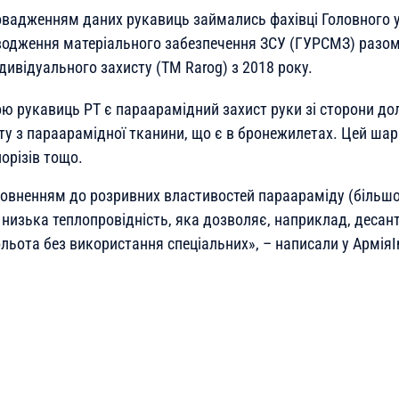
вадженням даних рукавиць займались фахівці Головного 
водження матеріального забезпечення ЗСУ (ГУРСМЗ) разом
дивідуального захисту (ТМ Rarog) з 2018 року.
ю рукавиць РТ є параарамідний захист руки зі сторони дол
ту з параарамідної тканини, що є в бронежилетах. Цей шар
орізів тощо.
овненням до розривних властивостей параараміду (більшо
й низька теплопровідність, яка дозволяє, наприклад, деса
льота без використання спеціальних», – написали у АрміяI