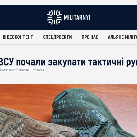
ВІДЕОКОНТЕНТ
СПЕЦПРОЕКТИ
ПРО НАС
АЛЬЯНС МІЛІТ
ЗСУ почали закупати тактичні ру
безпечення (Уніформа)
#Україна