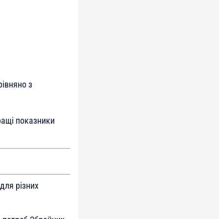
рівняно з
ращі показники
для різних