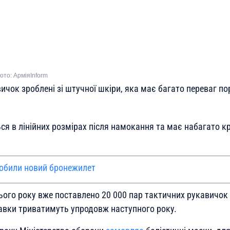
Фото: АрміяInform
чок зроблені зі штучної шкіри, яка має багато переваг по
ся в лінійних розмірах після намокання та має набагато к
обили новий бронежилет
ього року вже поставлено 20 000 пар тактичних рукавичок 
тавки триватимуть упродовж наступного року.