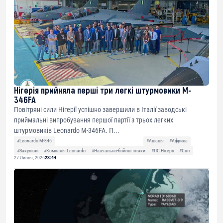
Нігерія прийняла перші три легкі штурмовики M-
346FA
Повітряні сили Нігерії успішно завершили в Італії заводські
приймальні випробування першої партії з трьох легких
штурмовиків Leonardo M-346FA. П...
#Leonardo M-346
#Авіація
#Африка
#Закупівлі
#Компанія Leonardo
#Навчально-бойові літаки
#ПС Нігерії
#Світ
27 Липня, 2026
23:44