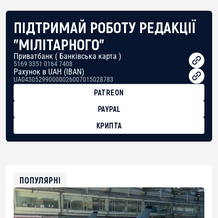
ПІДТРИМАЙ РОБОТУ РЕДАКЦІЇ
"МІЛІТАРНОГО"
Приватбанк ( Банківська карта )
5169 3351 0164 7408
Рахунок в UAH (IBAN)
UA043052990000026007015028783
PATREON
PAYPAL
КРИПТА
BTC
bc1qg0z99m95fte7kj8faa7h2kvnq92wvc53exe8gm
USDT
0x8676644fA7B6d328310283cAC1065Ae01d97CEe7
ETH
0xfD02863D3289416fcF50975c9DFda13623f97758
ПОПУЛЯРНІ