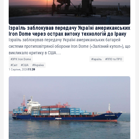
Ізраїль заблокував передачу Україні американських
Iron Dome через острах витоку технологій до Ірану
Ізраїль заблокував передачу Україні американських батарей
системи протиповітряної оборони Iron Dome («Залізний купол»), що
викликало критику в США....
#ЗРК Iron Dome
#Ізраїль
#ППО та ПРО
#Світ
#США
#Україна
1 Серпня, 2026
11:39