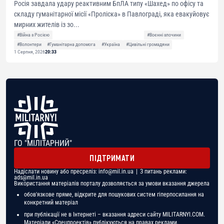
Росія завдала удару реактивним БпЛА типу «Шахед» по офісу та
складу гуманітарної місії «Проліска» в Павлограді, яка евакуйовує
мирних жителів із зо...
#Війна з Росією
#Воєнні злочини
#Волонтери
#Гуманітарна допомога
#Україна
#Цивільні громадяни
1 Серпня, 2026
20:33
ГО "МІЛІТАРНИЙ"
ПІДТРИМАТИ
Надіслати новину або пресреліз:
info@mil.in.ua
| З питань реклами:
ads@mil.in.ua
Використання матеріалів порталу дозволяється за умови вказання джерела
обов'язкове пряме, відкрите для пошукових систем гіперпосилання на
конкретний матеріал
при публікації не в Інтернеті – вказання адреси сайту MILITARNYI.COM.
Матеріали «Спецпроектів» публікуються на правах реклами.