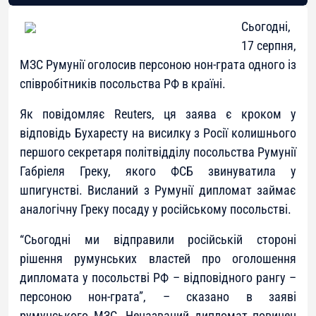
Сьогодні,
17 серпня,
МЗС Румунії оголосив персоною нон-грата одного із
співробітників посольства РФ в країні.
Як повідомляє Reuters, ця заява є кроком у
відповідь Бухаресту на висилку з Росії колишнього
першого секретаря політвідділу посольства Румунії
Габріеля Греку, якого ФСБ звинуватила у
шпигунстві. Висланий з Румунії дипломат займає
аналогічну Греку посаду у російському посольстві.
“Сьогодні ми відправили російській стороні
рішення румунських властей про оголошення
дипломата у посольстві РФ – відповідного рангу –
персоною нон-грата”, – сказано в заяві
румунського МЗС. Неназваний дипломат повинен