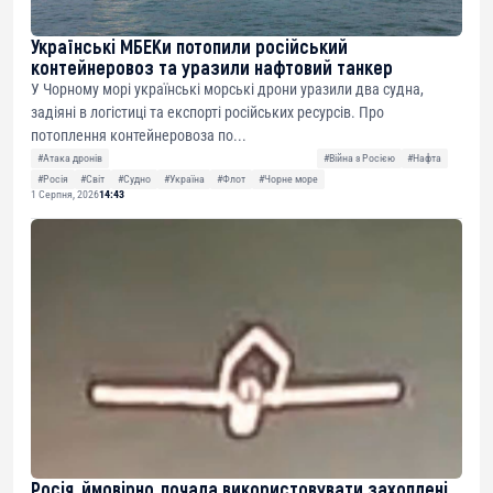
Українські МБЕКи потопили російський
контейнеровоз та уразили нафтовий танкер
У Чорному морі українські морські дрони уразили два судна,
задіяні в логістиці та експорті російських ресурсів. Про
потоплення контейнеровоза по...
#Атака дронів
#Війна з Росією
#Нафта
#Росія
#Світ
#Судно
#Україна
#Флот
#Чорне море
1 Серпня, 2026
14:43
Росія, ймовірно, почала використовувати захоплені