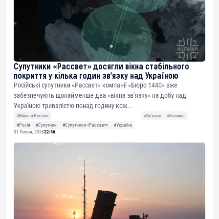
Супутники «Рассвет» досягли вікна стабільного
покриття у кілька годин зв’язку над Україною
Російські супутники «Рассвет» компанії «Бюро 1440» вже
забезпечують щонайменше два «вікна зв’язку» на добу над
Україною тривалістю понад годину кож...
#Війна з Росією
#Звʼязок
#Космос
#Росія
#Супутник
#Супутники «Рассвет»
#Україна
31 Липня, 2026
22:46