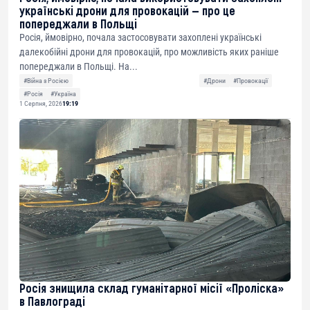
українські дрони для провокацій — про це
попереджали в Польщі
Росія, ймовірно, почала застосовувати захоплені українські
далекобійні дрони для провокацій, про можливість яких раніше
попереджали в Польщі. На...
#Війна з Росією
#Дрони
#Провокації
#Росія
#Україна
1 Серпня, 2026
19:19
Росія знищила склад гуманітарної місії «Проліска»
в Павлограді