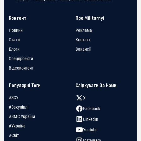
Контент
Про Militarnyi
Новини
Реклама
Статті
Контакт
Блоги
Вакансії
Спецпроекти
Відеоконтент
Популярні Теги
Слідкувати За Нами
#ЗСУ
X
#Закупівлі
Facebook
#ВМС України
LinkedIn
#Україна
Youtube
#Світ
Instagram