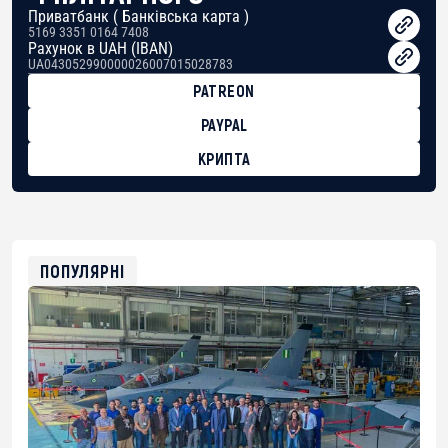
Приватбанк ( Банківська карта )
5169 3351 0164 7408
Рахунок в UAH (IBAN)
UA043052990000026007015028783
PATREON
PAYPAL
КРИПТА
BTC
bc1qg0z99m95fte7kj8faa7h2kvnq92wvc53exe8gm
USDT
0x8676644fA7B6d328310283cAC1065Ae01d97CEe7
ETH
0xfD02863D3289416fcF50975c9DFda13623f97758
ПОПУЛЯРНІ