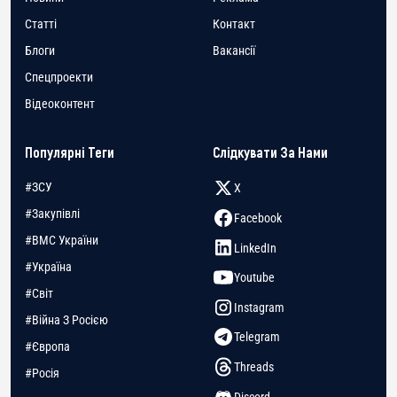
Статті
Контакт
Блоги
Вакансії
Спецпроекти
Відеоконтент
Популярні Теги
Слідкувати За Нами
#ЗСУ
X
#Закупівлі
Facebook
#ВМС України
LinkedIn
#Україна
Youtube
#Світ
Instagram
#Війна З Росією
Telegram
#Європа
Threads
#Росія
Discord