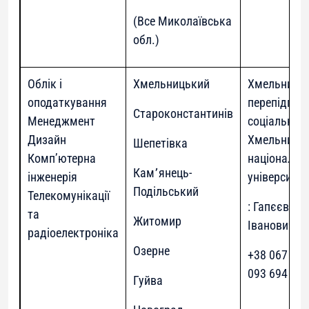
(Все Миколаївська
обл.)
Облік і
Хмельницький
Хмельницьк
оподаткування
перепідгот
Староконстантинів
Менеджмент
соціальної 
Дизайн
Хмельниць
Шепетівка
Комп’ютерна
національн
Кам՚янець-
інженерія
університет
Подільський
Телекомунікації
: Гапєєв Ан
та
Житомир
Іванович
радіоелектроніка
Озерне
+38 067 381
093 694 65
Гуйва