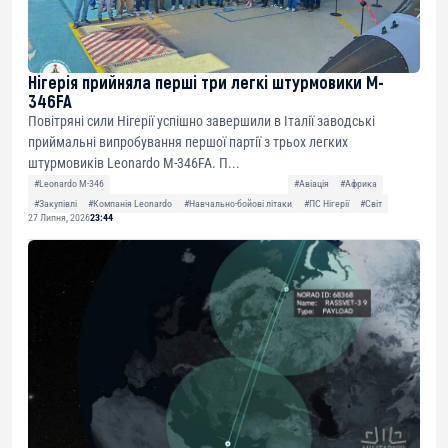
Нігерія прийняла перші три легкі штурмовики M-
346FA
Повітряні сили Нігерії успішно завершили в Італії заводські
приймальні випробування першої партії з трьох легких
штурмовиків Leonardo M-346FA. П...
#Leonardo M-346
#Авіація
#Африка
#Закупівлі
#Компанія Leonardo
#Навчально-бойові літаки
#ПС Нігерії
#Світ
27 Липня, 2026
23:44