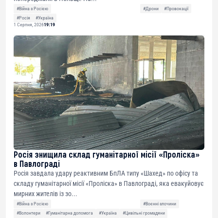
#Війна з Росією
#Дрони
#Провокації
#Росія
#Україна
1 Серпня, 2026
19:19
Росія знищила склад гуманітарної місії «Проліска»
в Павлограді
Росія завдала удару реактивним БпЛА типу «Шахед» по офісу та
складу гуманітарної місії «Проліска» в Павлограді, яка евакуйовує
мирних жителів із зо...
#Війна з Росією
#Воєнні злочини
#Волонтери
#Гуманітарна допомога
#Україна
#Цивільні громадяни