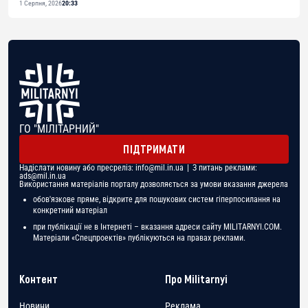
1 Серпня, 2026
20:33
ГО "МІЛІТАРНИЙ"
ПІДТРИМАТИ
Надіслати новину або пресреліз:
info@mil.in.ua
| З питань реклами:
ads@mil.in.ua
Використання матеріалів порталу дозволяється за умови вказання джерела
обов'язкове пряме, відкрите для пошукових систем гіперпосилання на
конкретний матеріал
при публікації не в Інтернеті – вказання адреси сайту MILITARNYI.COM.
Матеріали «Спецпроектів» публікуються на правах реклами.
Контент
Про Militarnyi
Новини
Реклама