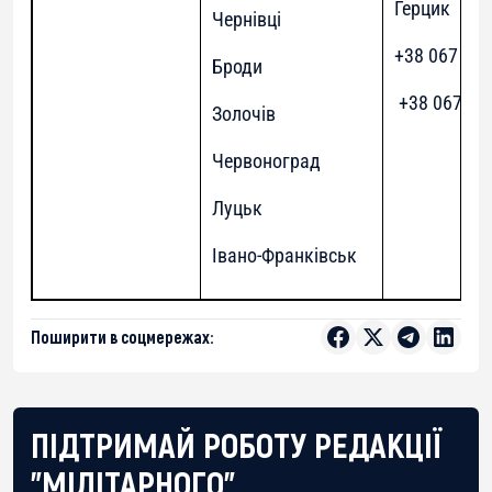
Герцик
Чернівці
+38 067 672
Броди
+38 067 99
Золочів
Червоноград
Луцьк
Івано-Франківськ
Поширити в соцмережах:
ПІДТРИМАЙ РОБОТУ РЕДАКЦІЇ
"МІЛІТАРНОГО"