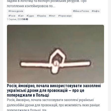
задіяні в логістиці та експорті російських ресурсів. Про
потоплення контейнеровоза по...
#Атака дронів
#Війна з Росією
#Нафта
#Росія
#Світ
#Судно
#Україна
#Флот
#Чорне море
1 Серпня, 2026
14:43
Росія, ймовірно, почала використовувати захоплені
українські дрони для провокацій — про це
попереджали в Польщі
Росія, ймовірно, почала застосовувати захоплені українські
далекобійні дрони для провокацій, про можливість яких раніше
попереджали в Польщі. На...