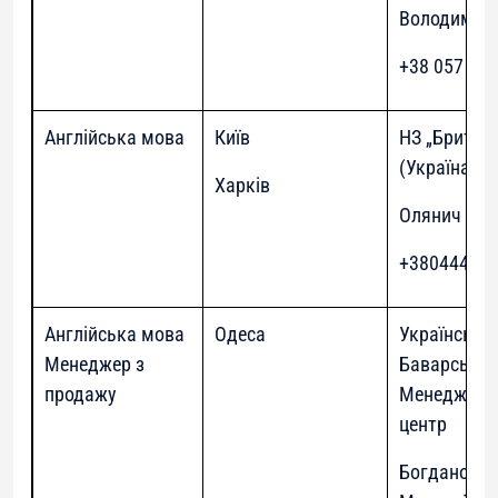
Володимир
+38 057 707
Англійська мова
Київ
НЗ „Британ
(Україна)”
Харків
Олянич Інн
+38044490
Англійська мова
Одеса
Українсько-
Менеджер з
Баварськи
продажу
Менеджмент
центр
Богданова 