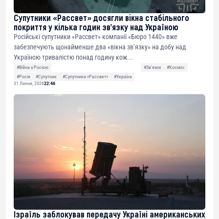
Супутники «Рассвет» досягли вікна стабільного
покриття у кілька годин зв’язку над Україною
Російські супутники «Рассвет» компанії «Бюро 1440» вже
забезпечують щонайменше два «вікна зв’язку» на добу над
Україною тривалістю понад годину кож...
#Війна з Росією
#Звʼязок
#Космос
#Росія
#Супутник
#Супутники «Рассвет»
#Україна
31 Липня, 2026
22:46
Ізраїль заблокував передачу Україні американських