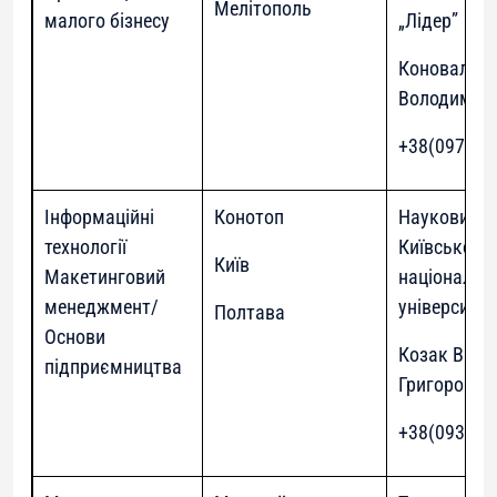
Мелітополь
малого бізнесу
„Лідер”
Коноваленк
Володимир
+38(097)976
Інформаційні
Конотоп
Науковий П
технології
Київського
Київ
Макетинговий
національн
менеджмент/
університет
Полтава
Основи
Козак Вад
підприємництва
Григорович
+38(093)014