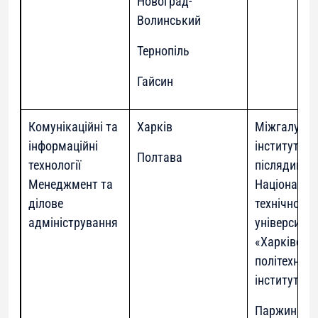
Новоград-
Волинський
Тернопіль
Гайсин
Комунікаційні та
Харків
Міжгалузев
інформаційні
інститут
Полтава
технології
післядипло
Менеджмент та
Національн
ділове
технічного
адміністрування
університет
«Харківськ
політехнічн
інститут»
Паржин Юр