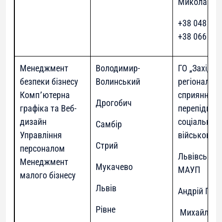
Миколаївн
+38 048 777
+38 066 339
Менеджмент
Володимир-
ГО „Західни
безпеки бізнесу
Волинський
регіональн
Комп՚ютерна
сприяння
Дрогобич
графіка та Веб-
перепідгото
дизайн
соціальній 
Самбір
Управління
військовос
Стрий
персоналом
Львівський 
Менеджмент
Мукачево
МАУП
малого бізнесу
Львів
Андрій Пет
Рівне
Михайло Ю