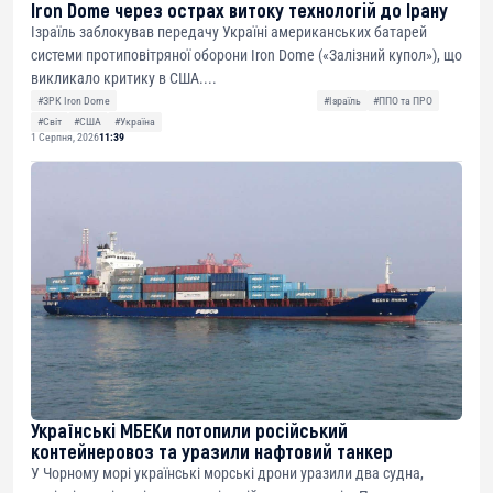
Iron Dome через острах витоку технологій до Ірану
Ізраїль заблокував передачу Україні американських батарей
системи протиповітряної оборони Iron Dome («Залізний купол»), що
викликало критику в США....
#ЗРК Iron Dome
#Ізраїль
#ППО та ПРО
#Світ
#США
#Україна
1 Серпня, 2026
11:39
Українські МБЕКи потопили російський
контейнеровоз та уразили нафтовий танкер
У Чорному морі українські морські дрони уразили два судна,