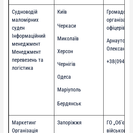
Судноводій
Київ
Громадськ
маломірних
організація
Черкаси
суден
офіцерів”
Інформаційний
Миколаїв
Арнаутов О
менеджмент
Олександр
Херсон
Менеджмент
перевезень та
+38(094)906
Чернігів
логістика
Одеса
Маріуполь
Бердянськ
Маркетинг
Запоріжжя
ГО „Об’єдн
Організація
військовос