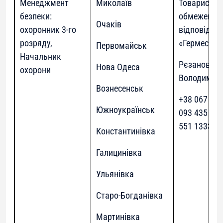
Менеджмент
Миколаїв
Товариство
безпеки:
обмеженою
Очаків
охоронник 3-го
відповідал
розряду,
«Гермес-Юг
Первомайськ
Начальник
Рєзанов Се
Нова Одеса
охорони
Володимир
Вознесенськ
+38 067 509
Южноукраїнськ
093 435 245
551 1333
Константинівка
Галицинівка
Ульянівка
Старо-Богданівка
Мартинівка