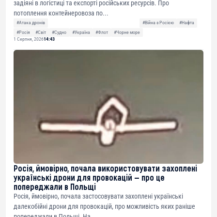
задіяні в логістиці та експорті російських ресурсів. Про
потоплення контейнеровоза по...
#Атака дронів
#Війна з Росією
#Нафта
#Росія
#Світ
#Судно
#Україна
#Флот
#Чорне море
1 Серпня, 2026
14:43
Росія, ймовірно, почала використовувати захоплені
українські дрони для провокацій — про це
попереджали в Польщі
Росія, ймовірно, почала застосовувати захоплені українські
далекобійні дрони для провокацій, про можливість яких раніше
попереджали в Польщі. На...