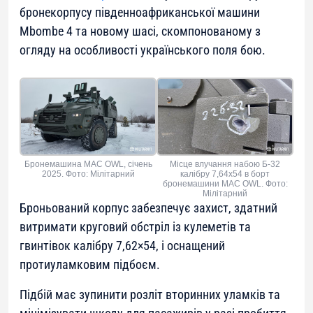
бронекорпусу південноафриканської машини
Mbombe 4 та новому шасі, скомпонованому з
огляду на особливості українського поля бою.
Бронемашина MAC OWL, січень
Місце влучання набою Б-32
2025. Фото: Мілітарний
калібру 7,64х54 в борт
бронемашини MAC OWL. Фото:
Мілітарний
Броньований корпус забезпечує захист, здатний
витримати круговий обстріл із кулеметів та
гвинтівок калібру 7,62×54, і оснащений
протиуламковим підбоєм.
Підбій має зупинити розліт вторинних уламків та