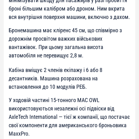
мінімізувати шкоду для пасажирів у разі пробиття
броні більшим калібром або дроном. Ним вкрита
вся внутрішня поверхня машини, включно з дахом.
Бронемашина має кліренс 45 см, що співмірно з
дорожнім просвітом важких військових
вантажівок. При цьому загальна висота
автомобіля не перевищує 2,8 м.
Кабіна вміщує 2 членів екіпажу і 6 або 8
десантників. Машина розрахована на
встановлення до 10 модулів РЕБ.
У ходовій частині 15-тонного MAC OWL
використовуються незалежні осі підвіски від
AxleTech International — тієї ж компанії, що постачає
свої компоненти для американського броньовика
MaxxPro.