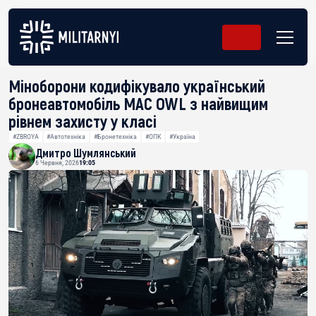
Міноборони кодифікувало український
бронеавтомобіль MAC OWL з найвищим
рівнем захисту у класі
#ZBROYA
#Автотехніка
#Бронетехніка
#ОПК
#Україна
Дмитро Шумлянський
6 Червня, 2026
19:05