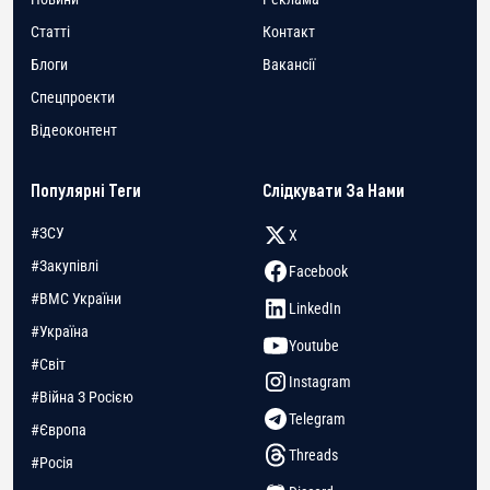
Статті
Контакт
Блоги
Вакансії
Спецпроекти
Відеоконтент
Популярні Теги
Слідкувати За Нами
#ЗСУ
X
#Закупівлі
Facebook
#ВМС України
LinkedIn
#Україна
Youtube
#Світ
Instagram
#Війна З Росією
Telegram
#Європа
Threads
#Росія