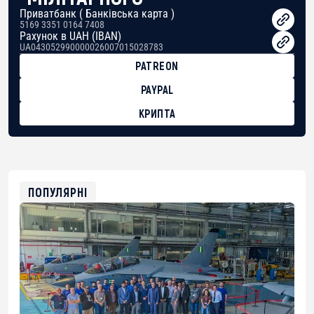
Приватбанк ( Банківська карта )
5169 3351 0164 7408
Рахунок в UAH (IBAN)
UA043052990000026007015028783
PATREON
PAYPAL
КРИПТА
BTC
bc1qg0z99m95fte7kj8faa7h2kvnq92wvc53exe8gm
USDT
0x8676644fA7B6d328310283cAC1065Ae01d97CEe7
ETH
0xfD02863D3289416fcF50975c9DFda13623f97758
ПОПУЛЯРНІ