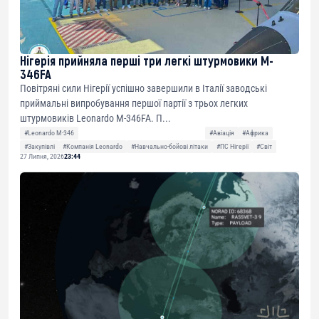
Нігерія прийняла перші три легкі штурмовики M-
346FA
Повітряні сили Нігерії успішно завершили в Італії заводські
приймальні випробування першої партії з трьох легких
штурмовиків Leonardo M-346FA. П...
#Leonardo M-346
#Авіація
#Африка
#Закупівлі
#Компанія Leonardo
#Навчально-бойові літаки
#ПС Нігерії
#Світ
27 Липня, 2026
23:44