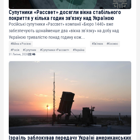
Супутники «Рассвет» досягли вікна стабільного
покриття у кілька годин зв’язку над Україною
Російські супутники «Рассвет» компанії «Бюро 1440» вже
забезпечують щонайменше два «вікна зв’язку» на добу над
Україною тривалістю понад годину кож...
#Війна з Росією
#Звʼязок
#Космос
#Росія
#Супутник
#Супутники «Рассвет»
#Україна
31 Липня, 2026
22:46
Ізраїль заблокував передачу Україні американських