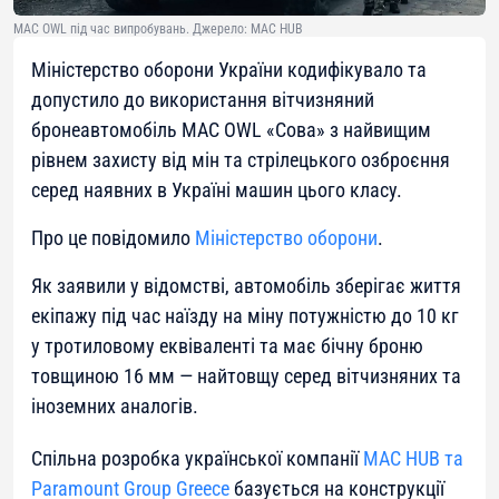
MAC OWL під час випробувань. Джерело: MAC HUB
Міністерство оборони України кодифікувало та
допустило до використання вітчизняний
бронеавтомобіль MAC OWL «Сова» з найвищим
рівнем захисту від мін та стрілецького озброєння
серед наявних в Україні машин цього класу.
Про це повідомило
Міністерство оборони
.
Як заявили у відомстві, автомобіль зберігає життя
екіпажу під час наїзду на міну потужністю до 10 кг
у тротиловому еквіваленті та має бічну броню
товщиною 16 мм — найтовщу серед вітчизняних та
іноземних аналогів.
Спільна розробка української компанії
MAC HUB та
Paramount Group Greece
базується на конструкції