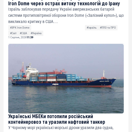
Iron Dome через острах витоку технологій до Ірану
Ізраїль заблокував передачу Україні американських батарей
системи протиповітряної оборони Iron Dome («Залізний купол»), що
викликало критику в США....
#ЗРК Iron Dome
#Ізраїль
#ППО та ПРО
#Світ
#США
#Україна
1 Серпня, 2026
11:39
Українські МБЕКи потопили російський
контейнеровоз та уразили нафтовий танкер
У Чорному морі українські морські дрони уразили два судна,