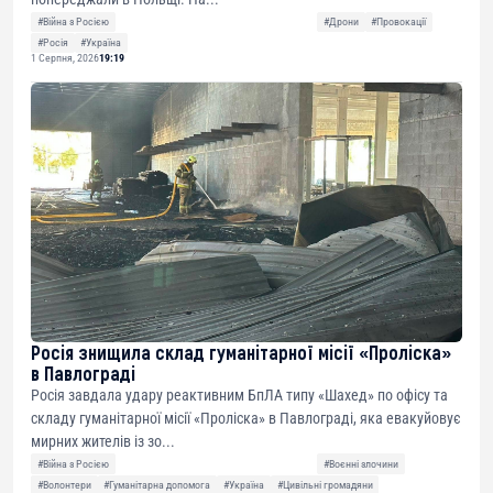
#Війна з Росією
#Дрони
#Провокації
#Росія
#Україна
1 Серпня, 2026
19:19
Росія знищила склад гуманітарної місії «Проліска»
в Павлограді
Росія завдала удару реактивним БпЛА типу «Шахед» по офісу та
складу гуманітарної місії «Проліска» в Павлограді, яка евакуйовує
мирних жителів із зо...
#Війна з Росією
#Воєнні злочини
#Волонтери
#Гуманітарна допомога
#Україна
#Цивільні громадяни