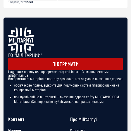
1 Серпня, 2026
20:33
ГО "МІЛІТАРНИЙ"
ПІДТРИМАТИ
Надіслати новину або пресреліз:
info@mil.in.ua
| З питань реклами:
ads@mil.in.ua
Використання матеріалів порталу дозволяється за умови вказання джерела
обов'язкове пряме, відкрите для пошукових систем гіперпосилання на
конкретний матеріал
при публікації не в Інтернеті – вказання адреси сайту MILITARNYI.COM.
Матеріали «Спецпроектів» публікуються на правах реклами.
Контент
Про Militarnyi
Новини
Реклама