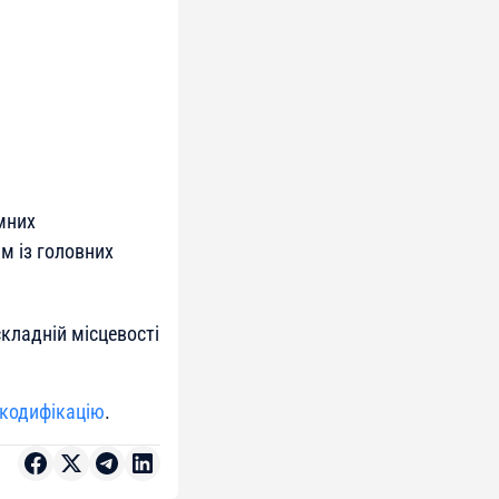
мних
м із головних
кладній місцевості
 кодифікацію
.