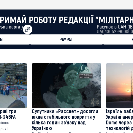
РИМАЙ РОБОТУ РЕДАКЦІЇ "МІЛІТАР
ька карта )
Рахунок в UAH (I
UA0430529900000
ON
PAYPAL
8faa7h2kvnq92wvc53exe8gm
8310283cAC1065Ae01d97CEe7
cF50975c9DFda13623f97758
ерші три
Супутники «Рассвет» досягли
Ізраїль заб
M-346FA
вікна стабільного покриття у
Україні аме
кілька годин зв’язку над
Dome через 
спішно
Україною
технологій 
дські