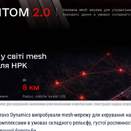
ежі для керування наземними роботизованими комплексами. Ілюстрація надана розр
 Bravo Dynamics випробували mesh-мережу для керування 
мплексами в умовах складного рельєфу, густої рослинност
ронної боротьби.