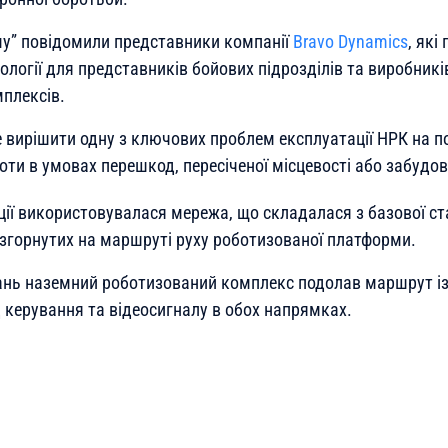
му” повідомили представники компанії
Bravo Dynamics
, які
ології для представників бойових підрозділів та виробник
плексів.
 вирішити одну з ключових проблем експлуатації НРК на п
боти в умовах перешкод, пересіченої місцевості або забудов
ії використовувалася мережа, що складалася з базової ста
озгорнутих на маршруті руху роботизованої платформи.
ань наземний роботизований комплекс подолав маршрут і
керування та відеосигналу в обох напрямках.