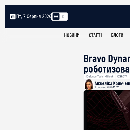
Пт, 7 Серпня 2026
НОВИНИ
СТАТТІ
БЛОГИ
Bravo Dyna
роботизова
#Defense Tech і Miltech
#ZBROYA
Анжеліка Кальчен
3 Червня, 2026
01:25