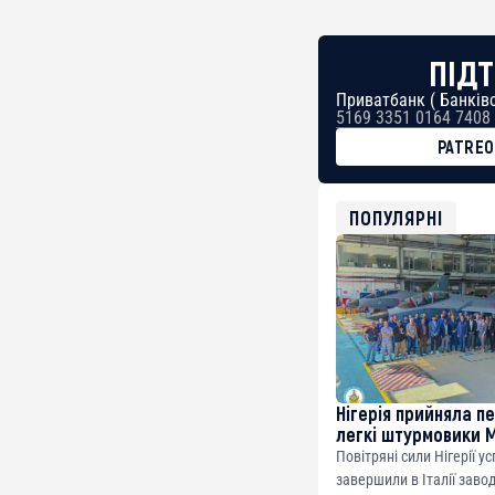
ПІДТ
Приватбанк ( Банківс
5169 3351 0164 7408
PATRE
BTC
bc1qg0z99m95fte7kj
USDT
ПОПУЛЯРНІ
0x8676644fA7B6d32
ETH
0xfD02863D3289416f
Нігерія прийняла п
легкі штурмовики 
Повітряні сили Нігерії у
завершили в Італії заво