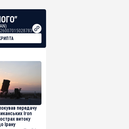
НОГО"
BAN)
26007015028783
КРИПТА
локував передачу
риканських Iron
острах витоку
до Ірану