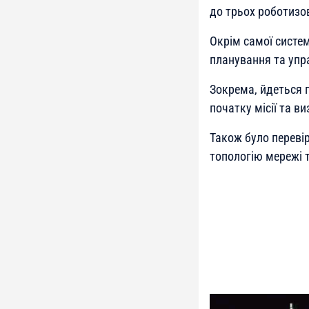
до трьох роботизо
Окрім самої систем
планування та упр
Зокрема, йдеться 
початку місії та в
Також було переві
топологію мережі та