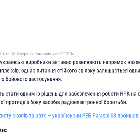
01 та 02. Джерело: Компанія «МІКССТІЛ»
українські виробники активно розвивають напрямок назе
плексів, однак питання стійкого зв’язку залишається одни
го бойового застосування.
ь стати одним із рішень для забезпечення роботи НРК на с
ої протидії з боку засобів радіоелектронної боротьби.
хисту окопів та авто – український РЕБ Parasol 03 пройшов
ах: