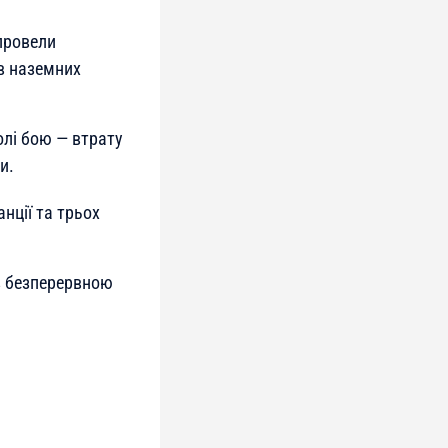
 провели
ів наземних
олі бою — втрату
и.
нції та трьох
з безперервною