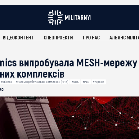
ВІДЕОКОНТЕНТ
СПЕЦПРОЕКТИ
ПРО НАС
АЛЬЯНС МІЛІТ
mics випробувала MESH-мережу
них комплексів
#Звʼязок
#Наземні роботизовані комплекси (НРК)
#ОПК
#РЕБ
#Україна
ко