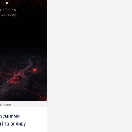
обником.
наземними
і та впливу