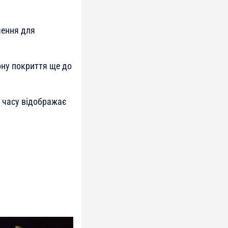
шення для
ону покриття ще до
о часу відображає