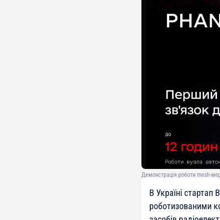
Демонстрація роботи mesh-мер
В Україні стартап
роботизованими ко
засобів радіоелект