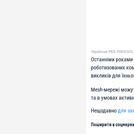
Українські РЕБ PARASOL 
Останніми роками 
роботизованих ком
викликів для їхньо
Mesh-мережі можут
та в умовах активн
Нещодавно
для за
Поширити в соцмереж