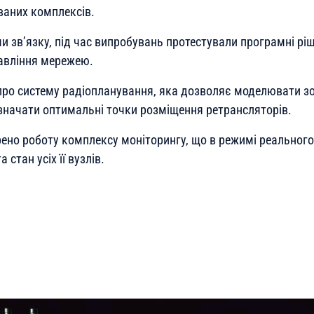
ваних комплексів.
и зв’язку, під час випробувань протестували програмні рі
авління мережею.
про систему радіопланування, яка дозволяє моделювати з
изначати оптимальні точки розміщення ретрансляторів.
рено роботу комплексу моніторингу, що в режимі реальног
 стан усіх її вузлів.