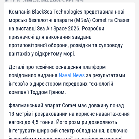
Hellfire. 10 травня 2026 року. Джерело: Naval News
Компанія BlackSea Technologies представила нові
морські безпілотні апарати (МБеА) Comet та Chaser
на виставці Sea Air Space 2026. Розробки
призначені для виконання завдань
протиповітряної оборони, розвідки та супроводу
вантажів у відкритому морі.
Деталі про технічне оснащення платформ
повідомило видання
Naval News
за результатами
інтерв’ю з директором передових технологій
компанії Тоддом Гріном.
Флагманський апарат Comet має довжину понад
13 метрів і розрахований на корисне навантаження
вагою до 4,5 тонни. Його розміри дозволяють
інтегрувати широкий спектр обладнання, включно
із засобами мінної протидії та радіоелектронної