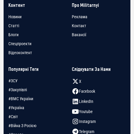
Контент
Про Militarnyi
Новини
Реклама
Статті
Контакт
Блоги
Вакансії
Спецпроекти
Відеоконтент
Популярні Теги
Слідкувати За Нами
#ЗСУ
X
#Закупівлі
Facebook
#ВМС України
LinkedIn
#Україна
Youtube
#Світ
Instagram
#Війна З Росією
Telegram