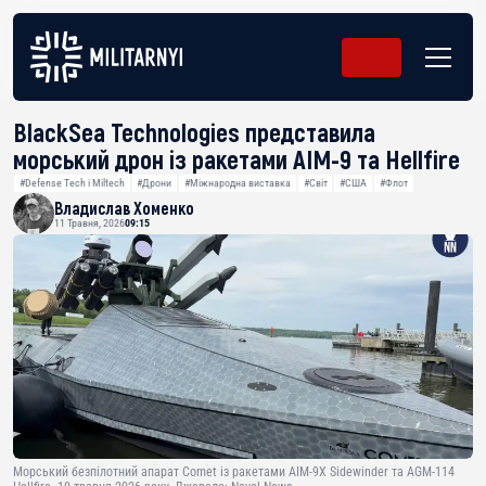
BlackSea Technologies представила
морський дрон із ракетами AIM-9 та Hellfire
#Defense Tech і Miltech
#Дрони
#Міжнародна виставка
#Світ
#США
#Флот
Владислав Хоменко
11 Травня, 2026
09:15
Морський безпілотний апарат Comet із ракетами AIM-9X Sidewinder та AGM-114