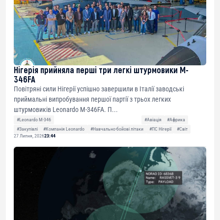
Нігерія прийняла перші три легкі штурмовики M-
346FA
Повітряні сили Нігерії успішно завершили в Італії заводські
приймальні випробування першої партії з трьох легких
штурмовиків Leonardo M-346FA. П...
#Leonardo M-346
#Авіація
#Африка
#Закупівлі
#Компанія Leonardo
#Навчально-бойові літаки
#ПС Нігерії
#Світ
27 Липня, 2026
23:44