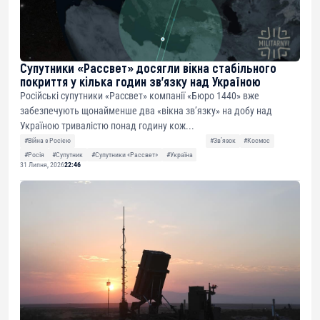
Супутники «Рассвет» досягли вікна стабільного
покриття у кілька годин зв’язку над Україною
Російські супутники «Рассвет» компанії «Бюро 1440» вже
забезпечують щонайменше два «вікна зв’язку» на добу над
Україною тривалістю понад годину кож...
#Війна з Росією
#Звʼязок
#Космос
#Росія
#Супутник
#Супутники «Рассвет»
#Україна
31 Липня, 2026
22:46