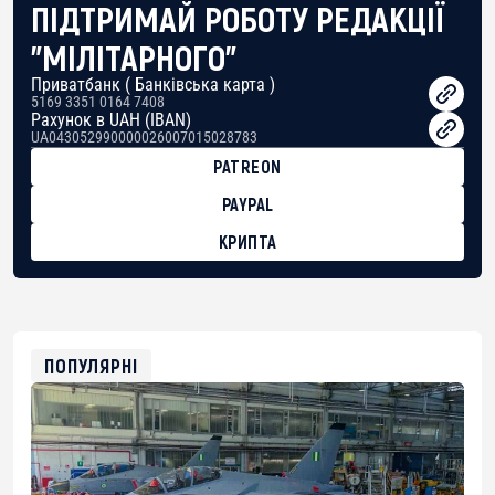
ПІДТРИМАЙ РОБОТУ РЕДАКЦІЇ
"МІЛІТАРНОГО"
Приватбанк ( Банківська карта )
5169 3351 0164 7408
Рахунок в UAH (IBAN)
UA043052990000026007015028783
PATREON
PAYPAL
КРИПТА
BTC
bc1qg0z99m95fte7kj8faa7h2kvnq92wvc53exe8gm
USDT
0x8676644fA7B6d328310283cAC1065Ae01d97CEe7
ETH
0xfD02863D3289416fcF50975c9DFda13623f97758
ПОПУЛЯРНІ