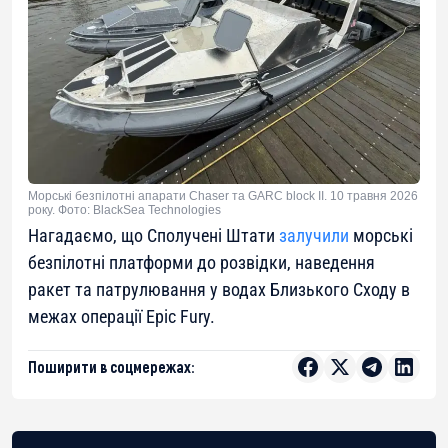
Морські безпілотні апарати Chaser та GARC block II. 10 травня 2026
року. Фото: BlackSea Technologies
Нагадаємо, що Сполучені Штати
залучили
морські
безпілотні платформи до розвідки, наведення
ракет та патрулювання у водах Близького Сходу в
межах операції Epic Fury.
Поширити в соцмережах: