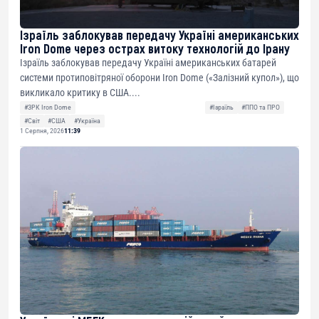
Ізраїль заблокував передачу Україні американських
Iron Dome через острах витоку технологій до Ірану
Ізраїль заблокував передачу Україні американських батарей
системи протиповітряної оборони Iron Dome («Залізний купол»), що
викликало критику в США....
#ЗРК Iron Dome
#Ізраїль
#ППО та ПРО
#Світ
#США
#Україна
1 Серпня, 2026
11:39