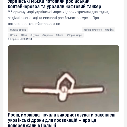
Українські МБЕКи потопили російський
контейнеровоз та уразили нафтовий танкер
У Чорному морі українські морські дрони уразили два судна,
задіяні в логістиці та експорті російських ресурсів. Про
потоплення контейнеровоза по...
#Атака дронів
#Війна з Росією
#Нафта
#Росія
#Світ
#Судно
#Україна
#Флот
#Чорне море
1 Серпня, 2026
14:43
Росія, ймовірно, почала використовувати захоплені
українські дрони для провокацій — про це
попереджали в Польщі