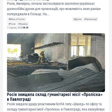
Росія, ймовірно, почала застосовувати захоплені українські
далекобійні дрони для провокацій, про можливість яких раніше
попереджали в Польщі. На...
#Війна з Росією
#Дрони
#Провокації
#Росія
#Україна
1 Серпня, 2026
19:19
Росія знищила склад гуманітарної місії «Проліска»
в Павлограді
Росія завдала удару реактивним БпЛА типу «Шахед» по офісу та
складу гуманітарної місії «Проліска» в Павлограді, яка евакуйовує