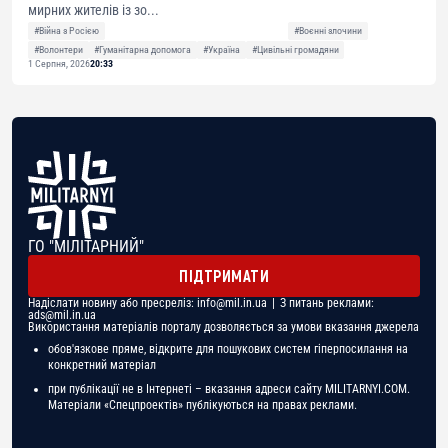
мирних жителів із зо...
#Війна з Росією
#Воєнні злочини
#Волонтери
#Гуманітарна допомога
#Україна
#Цивільні громадяни
1 Серпня, 2026
20:33
ГО "МІЛІТАРНИЙ"
ПІДТРИМАТИ
Надіслати новину або пресреліз:
info@mil.in.ua
| З питань реклами:
ads@mil.in.ua
Використання матеріалів порталу дозволяється за умови вказання джерела
обов'язкове пряме, відкрите для пошукових систем гіперпосилання на
конкретний матеріал
при публікації не в Інтернеті – вказання адреси сайту MILITARNYI.COM.
Матеріали «Спецпроектів» публікуються на правах реклами.