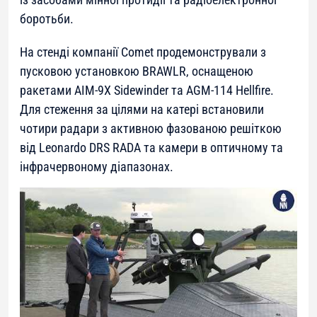
боротьби.
На стенді компанії Comet продемонстрували з
пусковою установкою BRAWLR, оснащеною
ракетами AIM-9X Sidewinder та AGM-114 Hellfire.
Для стеження за цілями на катері встановили
чотири радари з активною фазованою решіткою
від Leonardo DRS RADA та камери в оптичному та
інфрачервоному діапазонах.