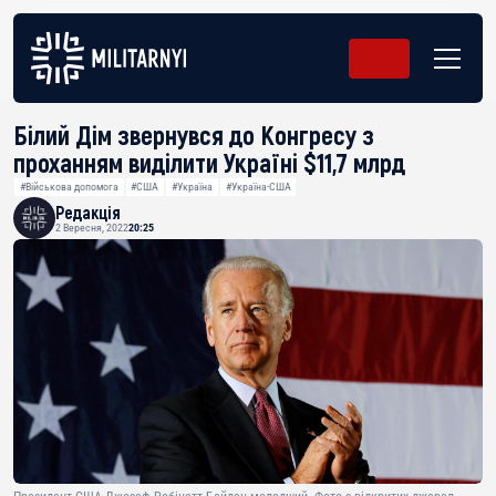
Білий Дім звернувся до Конгресу з
проханням виділити Україні $11,7 млрд
#Військова допомога
#США
#Україна
#Україна-США
Редакція
2 Вересня, 2022
20:25