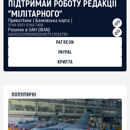
ПІДТРИМАЙ РОБОТУ РЕДАКЦІЇ
"МІЛІТАРНОГО"
Приватбанк ( Банківська карта )
5169 3351 0164 7408
Рахунок в UAH (IBAN)
UA043052990000026007015028783
PATREON
PAYPAL
КРИПТА
BTC
bc1qg0z99m95fte7kj8faa7h2kvnq92wvc53exe8gm
USDT
0x8676644fA7B6d328310283cAC1065Ae01d97CEe7
ETH
0xfD02863D3289416fcF50975c9DFda13623f97758
ПОПУЛЯРНІ