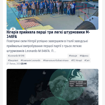
Нігерія прийняла перші три легкі штурмовики M-
346FA
Повітряні сили Нігерії успішно завершили в Італії заводські
приймальні випробування першої партії з трьох легких
штурмовиків Leonardo M-346FA. П...
#Leonardo M-346
#Авіація
#Африка
#Закупівлі
#Компанія Leonardo
#Навчально-бойові літаки
#ПС Нігерії
#Світ
27 Липня, 2026
23:44