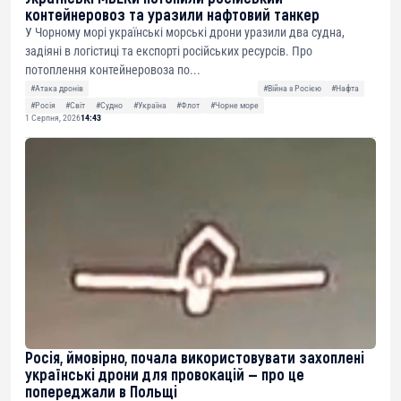
контейнеровоз та уразили нафтовий танкер
У Чорному морі українські морські дрони уразили два судна,
задіяні в логістиці та експорті російських ресурсів. Про
потоплення контейнеровоза по...
#Атака дронів
#Війна з Росією
#Нафта
#Росія
#Світ
#Судно
#Україна
#Флот
#Чорне море
1 Серпня, 2026
14:43
Росія, ймовірно, почала використовувати захоплені
українські дрони для провокацій — про це
попереджали в Польщі