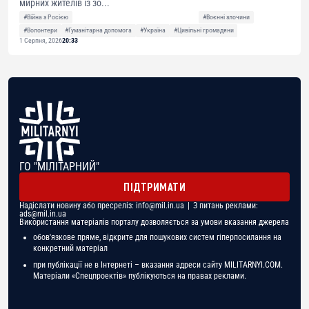
мирних жителів із зо...
#Війна з Росією
#Воєнні злочини
#Волонтери
#Гуманітарна допомога
#Україна
#Цивільні громадяни
1 Серпня, 2026
20:33
ГО "МІЛІТАРНИЙ"
ПІДТРИМАТИ
Надіслати новину або пресреліз:
info@mil.in.ua
| З питань реклами:
ads@mil.in.ua
Використання матеріалів порталу дозволяється за умови вказання джерела
обов'язкове пряме, відкрите для пошукових систем гіперпосилання на
конкретний матеріал
при публікації не в Інтернеті – вказання адреси сайту MILITARNYI.COM.
Матеріали «Спецпроектів» публікуються на правах реклами.