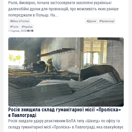
Росія, ймовірно, почала застосовувати захоплені українські
далекобійні дрони для провокацій, про можливість яких раніше
попереджали в Польщі. На...
#Війна з Росією
#Дрони
#Провокації
#Росія
#Україна
1 Серпня, 2026
19:19
Росія знищила склад гуманітарної місії «Проліска»
в Павлограді
Росія завдала удару реактивним БпЛА типу «Шахед» по офісу та
складу гуманітарної місії «Проліска» в Павлограді, яка евакуйовує