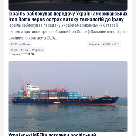
Ізраїль заблокував передачу Україні американських
Iron Dome через острах витоку технологій до Ірану
Ізраїль заблокував передачу Україні американських батарей
системи протиповітряної оборони Iron Dome («Залізний купол»), що
викликало критику в США....
#ЗРК Iron Dome
#Ізраїль
#ППО та ПРО
#Світ
#США
#Україна
1 Серпня, 2026
11:39
Українські МБЕКи потопили російський