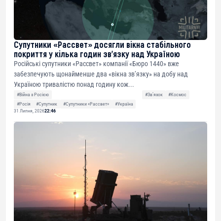
Супутники «Рассвет» досягли вікна стабільного
покриття у кілька годин зв’язку над Україною
Російські супутники «Рассвет» компанії «Бюро 1440» вже
забезпечують щонайменше два «вікна зв’язку» на добу над
Україною тривалістю понад годину кож...
#Війна з Росією
#Звʼязок
#Космос
#Росія
#Супутник
#Супутники «Рассвет»
#Україна
31 Липня, 2026
22:46