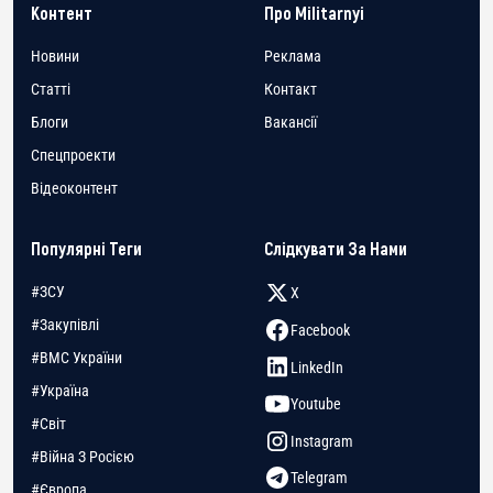
Контент
Про Militarnyi
Новини
Реклама
Статті
Контакт
Блоги
Вакансії
Спецпроекти
Відеоконтент
Популярні Теги
Слідкувати За Нами
#ЗСУ
X
#Закупівлі
Facebook
#ВМС України
LinkedIn
#Україна
Youtube
#Світ
Instagram
#Війна З Росією
Telegram
#Європа