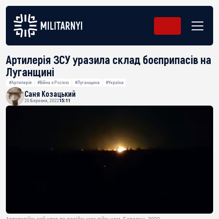
Артилерія ЗСУ уразила склад боєприпасів на
Луганщині
#Артилерія
#Війна з Росією
#Луганщина
#Україна
Саня Козацький
20 Березня, 2022
15:11