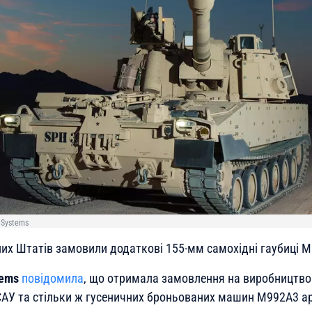
 Systems
них Штатів замовили додаткові 155-мм самохідні гаубиці 
tems
повідомила
, що отримала замовлення на виробництво
САУ та стільки ж гусеничних броньованих машин M992A3 а