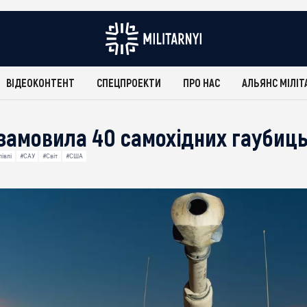
ВІДЕОКОНТЕНТ
СПЕЦПРОЕКТИ
ПРО НАС
АЛЬЯНС МІЛІТ
замовила 40 самохідних гаубиц
івлі
#САУ
#Світ
#США