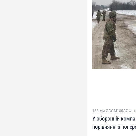
155-мм САУ M109A7 Фот
У оборонній компа
порівнянні з попе