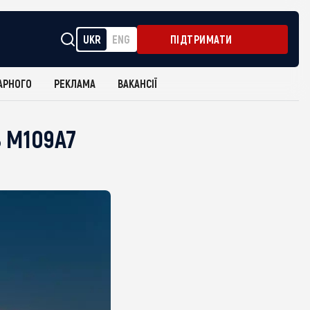
UKR
ENG
ПІДТРИМАТИ
АРНОГО
РЕКЛАМА
ВАКАНСІЇ
ь M109A7