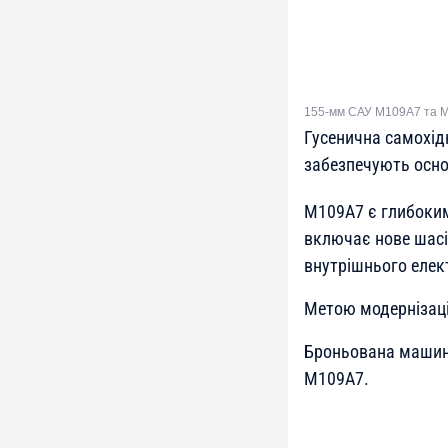
155-мм САУ M109A7 та M
Гусенична самохід
забезпечують осно
M109A7 є глибоким
включає нове шасі,
внутрішнього елек
Метою модернізаці
Броньована машина
M109A7.