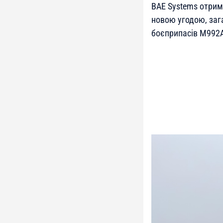
BAE Systems отрим
новою угодою, заг
боєприпасів M992A