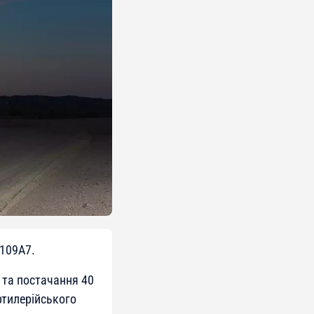
M109A7.
 та постачання 40
ртилерійського