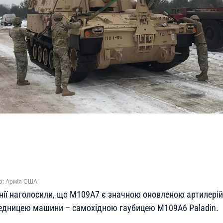
о: Армія США
нії наголосили, що M109A7 є значною оновленою артилері
редницею машини – самохідною гаубицею M109A6 Paladin.