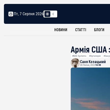
Пт, 7 Серпня 2026
НОВИНИ
СТАТТІ
БЛОГИ
Армія США 
#BAE Systems
#Артилерія
#Закуп
Саня Козацький
28 Липня, 2022
16:48