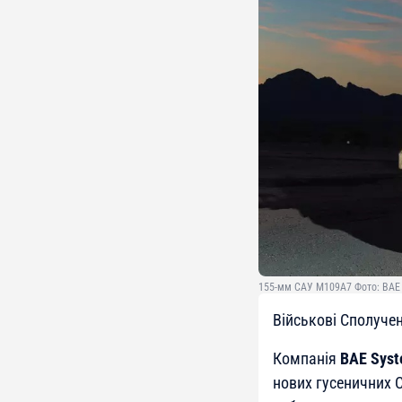
155-мм САУ M109A7 Фото: BAE
Військові Сполуче
Компанія
BAE Sys
нових гусеничних 