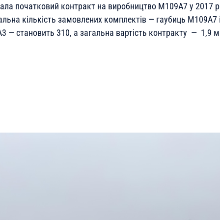
ала початковий контракт на виробництво M109A7 у 2017 ро
альна кількість замовлених комплектів — гаубиць M109A7 і
3 — становить 310, а загальна вартість контракту — 1,9 м