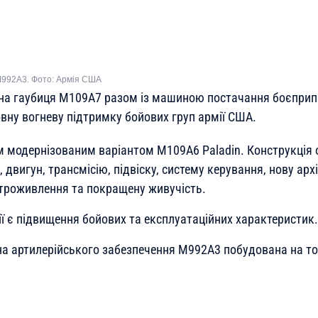
992A3. Фото: Армія США
на гаубиця М109А7 разом із машиною постачання боєприп
вну вогневу підтримку бойових груп армії США.
 модернізованим варіантом M109A6 Paladin. Конструкція 
 двигун, трансмісію, підвіску, систему керування, нову арх
троживлення та покращену живучість.
ї є підвищення бойових та експлуатаційних характеристик.
 артилерійського забезпечення M992A3 побудована на том