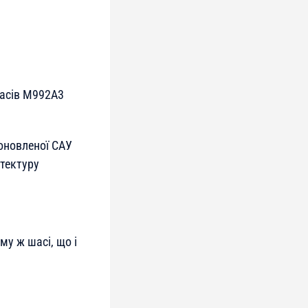
асів M992A3
оновленої САУ
ітектуру
у ж шасі, що і