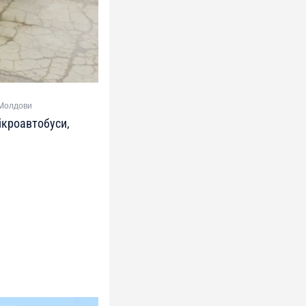
 Молдови
ікроавтобуси,