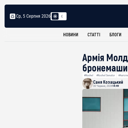
Ср, 5 Серпня 2026
НОВИНИ
СТАТТІ
БЛОГИ
Армія Молд
бронемашин
#Roshel
#Roshel Senator
#Автоте
Саня Козацький
30 Червня, 2026
14:49