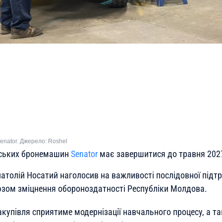
nator. Джерело: Roshel
ських бронемашин
Senator
має завершитися до травня 2027
натолій Носатий наголосив на важливості послідовної підт
зом зміцнення обороноздатності Республіки Молдова.
закупівля сприятиме модернізації навчального процесу, а 