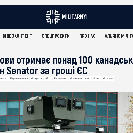
ВІДЕОКОНТЕНТ
СПЕЦПРОЕКТИ
ПРО НАС
АЛЬЯНС МІЛІТ
ови отримає понад 100 канадсь
 Senator за гроші ЄС
хніка
#Бронетехніка
#Європа
#ЄС
#Молдова
#Позашляховик
#Світ
#Сусіди