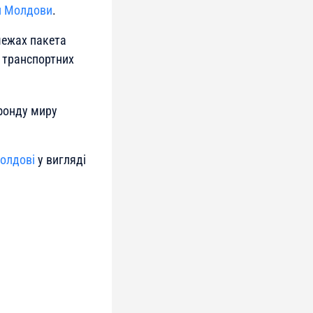
ни Молдови
.
межах пакета
 транспортних
фонду миру
олдові
у вигляді