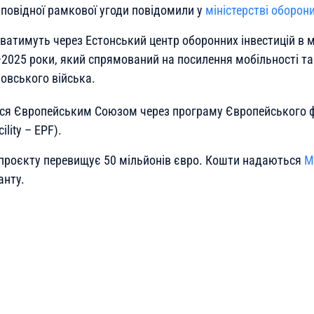
дповідної рамкової угоди повідомили у
міністерстві оборо
ватимуть через Естонський центр оборонних інвестицій в 
2025 роки, який спрямований на посилення мобільності та
овського війська.
ься Європейським Союзом через програму Європейського 
ility – EPF).
 проєкту перевищує 50 мільйонів євро. Кошти надаються
М
анту.