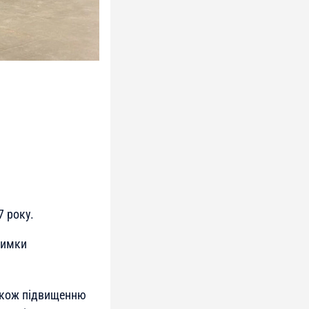
 року.
римки
також підвищенню