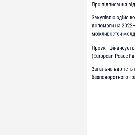
Про підписання ві
Закупівлю здійсню
допомоги на 2022–
можливостей молд
Проєкт фінансуєт
(European Peace Fac
Загальна вартість
безповоротного гр