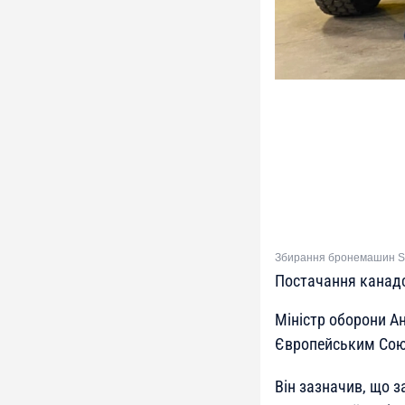
Збирання бронемашин Se
Постачання канад
Міністр оборони А
Європейським Сою
Він зазначив, що 