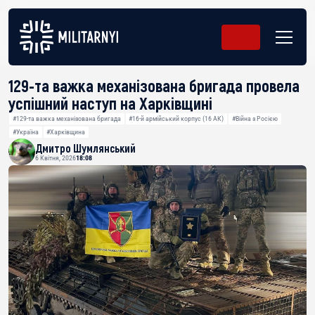
129-та важка механізована бригада провела
успішний наступ на Харківщині
#129-та важка механізована бригада
#16-й армійський корпус (16 АК)
#Війна з Росією
#Україна
#Харківщина
Дмитро Шумлянський
6 Квітня, 2026
18:08