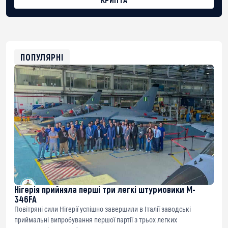
BTC
bc1qg0z99m95fte7kj8faa7h2kvnq92wvc53exe8gm
USDT
0x8676644fA7B6d328310283cAC1065Ae01d97CEe7
ETH
0xfD02863D3289416fcF50975c9DFda13623f97758
ПОПУЛЯРНІ
Нігерія прийняла перші три легкі штурмовики M-
346FA
Повітряні сили Нігерії успішно завершили в Італії заводські
приймальні випробування першої партії з трьох легких