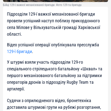
Бійці 129-ї важкої механізованої бригади. Фото 129-та бригада
Підрозділи 129-ї важкої механізованої бригади
провели успішний наступ поблизу прикордонного
села Мілове у Вільхуватській громаді Харківської
області.
Відео успішної операції опублікувала пресслужба
129-ї бригади
.
У штурмі взяли участь підрозділи 129-го
спеціального стрілецького батальйону «Шквал» та
першого механізованого батальйону за підтримки
операторів дронів із підрозділу Rugby Team та
артилерії.
Судячи з оприлюдненого відео, бронетехніка
доставила штурмові групи на рубежі розгортання,