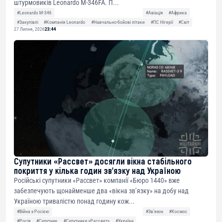
штурмовиків Leonardo M-346FA. П...
#Leonardo M-346
#Авіація
#Африка
#Закупівлі
#Компанія Leonardo
#Навчально-бойові літаки
#ПС Нігерії
#Світ
27 Липня, 2026
23:44
Супутники «Рассвет» досягли вікна стабільного
покриття у кілька годин зв’язку над Україною
Російські супутники «Рассвет» компанії «Бюро 1440» вже
забезпечують щонайменше два «вікна зв’язку» на добу над
Україною тривалістю понад годину кож...
#Війна з Росією
#Звʼязок
#Космос
#Росія
#Супутник
#Супутники «Рассвет»
#Україна