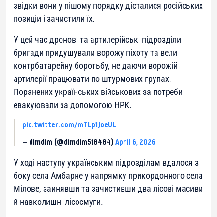
звідки вони у пішому порядку дісталися російських
позицій і зачистили їх.
У цей час дронові та артилерійські підрозділи
бригади придушували ворожу піхоту та вели
контрбатарейну боротьбу, не даючи ворожій
артилерії працювати по штурмових групах.
Поранених українських військових за потреби
евакуювали за допомогою НРК.
pic.twitter.com/mTLp1JoeUL
— dimdim (@dimdim518484)
April 6, 2026
У ході наступу українським підрозділам вдалося з
боку села Амбарне у напрямку прикордонного села
Мілове, зайнявши та зачистивши два лісові масиви
й навколишні лісосмуги.