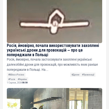
Росія, ймовірно, почала використовувати захоплені
українські дрони для провокацій — про це
попереджали в Польщі
Росія, ймовірно, почала застосовувати захоплені українські
далекобійні дрони для провокацій, про можливість яких раніше
попереджали в Польщі. На...
#Війна з Росією
#Дрони
#Провокації
#Росія
#Україна
1 Серпня, 2026
19:19