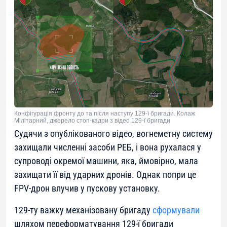
Конфігурація фронту до та після наступу 129-ї бригади. Колаж
Мілітарний, джерело стоп-кадри з відео 129-ї бригади
Судячи з опублікованого відео, вогнеметну систему
захищали численні засоби РЕБ, і вона рухалася у
супроводі окремої машини, яка, ймовірно, мала
захищати її від ударних дронів. Однак попри це
FPV-дрон влучив у пускову установку.
129-ту важку механізовану бригаду
сформували
шляхом переформатування 129-ї бригади