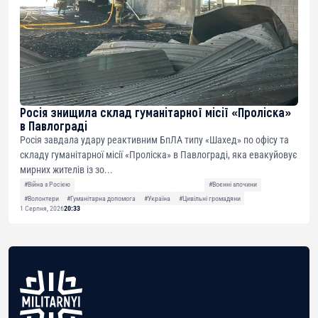
Росія знищила склад гуманітарної місії «Проліска»
в Павлограді
Росія завдала удару реактивним БпЛА типу «Шахед» по офісу та
складу гуманітарної місії «Проліска» в Павлограді, яка евакуйовує
мирних жителів із зо...
#Війна з Росією
#Воєнні злочини
#Волонтери
#Гуманітарна допомога
#Україна
#Цивільні громадяни
1 Серпня, 2026
20:33