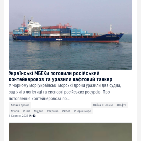
Українські МБЕКи потопили російський
контейнеровоз та уразили нафтовий танкер
У Чорному морі українські морські дрони уразили два судна,
задіяні в логістиці та експорті російських ресурсів. Про
потоплення контейнеровоза по...
#Атака дронів
#Війна з Росією
#Нафта
#Росія
#Світ
#Судно
#Україна
#Флот
#Чорне море
1 Серпня, 2026
14:43