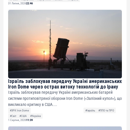
31 Липня, 2026
22:46
Ізраїль заблокував передачу Україні американських
Iron Dome через острах витоку технологій до Ірану
Ізраїль заблокував передачу Україні американських батарей
системи протиповітряної оборони Iron Dome («Залізний купол»), що
викликало критику в США....
#ЗРК Iron Dome
#Ізраїль
#ППО та ПРО
#Світ
#США
#Україна
1 Серпня, 2026
11:39