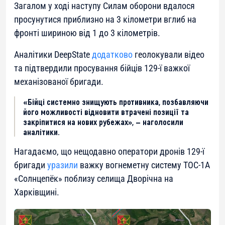
Загалом у ході наступу Силам оборони вдалося
просунутися приблизно на 3 кілометри вглиб на
фронті шириною від 1 до 3 кілометрів.
Аналітики DeepState
додатково
геолокували відео
та підтвердили просування бійців 129-ї важкої
механізованої бригади.
«Бійці системно знищують противника, позбавляючи
його можливості відновити втрачені позиції та
закріпитися на нових рубежах», — наголосили
аналітики.
Нагадаємо, що нещодавно оператори дронів 129-ї
бригади
уразили
важку вогнеметну систему ТОС-1А
«Солнцепёк» поблизу селища Дворічна на
Харківщині.