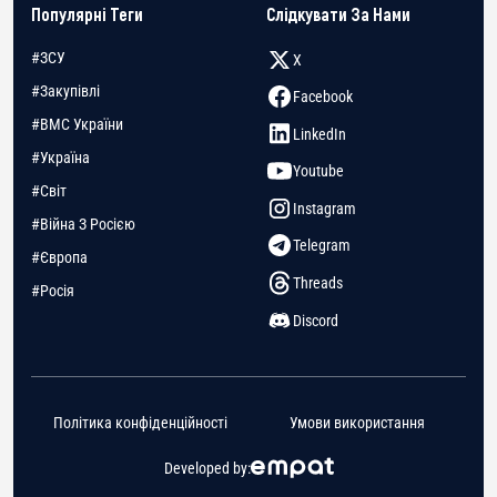
Популярні Теги
Слідкувати За Нами
#ЗСУ
X
#Закупівлі
Facebook
#ВМС України
LinkedIn
#Україна
Youtube
#Світ
Instagram
#Війна З Росією
Telegram
#Європа
Threads
#Росія
Discord
Політика конфіденційності
Умови використання
Developed by: